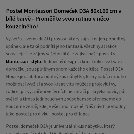
Postel Montessori Domeček D3A 80x160 cm v
bílé barvě - Proměňte svou rutinu v něco
kouzelného!
Vytvořte svému dítěti prostor, který zajistí nejen pohodlný
spánek, ale také podnítí jeho fantazii. Všechny atrakce
související se zájmy vašeho dítěte zajistí naše postel v
Montessori stylu
. Jedinečný design a konstrukce ve tvaru
domečku jsou splněným snem každého dítěte. Postel D3A
House je stabilní a odolný kus nábytku, který nabízí mnoho
možností využití a svou kreativitu můžete projevit i vy,
rodiče, při vytváření večerních her. Stačí přikrývka navíc, pár
světel a tímto jednoduchým způsobem se přeneseme do
kouzelné země, kde je všechno možné. Náš návrh je vhodný
jako postel pro dívku i postel pro chlapce.
Postel domeček D3A je univerzální kus nábytku, který
poskytne vaší ratolesti jedinečné místo na hraní a