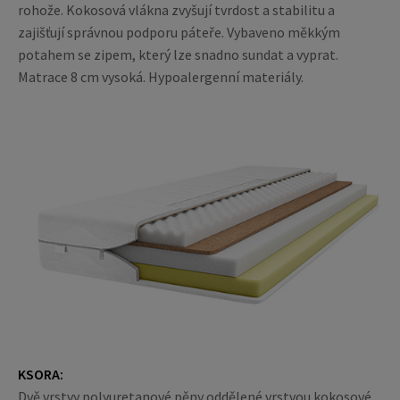
rohože. Kokosová vlákna zvyšují tvrdost a stabilitu a
zajišťují správnou podporu páteře. Vybaveno měkkým
potahem se zipem, který lze snadno sundat a vyprat.
Matrace 8 cm vysoká. Hypoalergenní materiály.
KSORA:
Dvě vrstvy polyuretanové pěny oddělené vrstvou kokosové