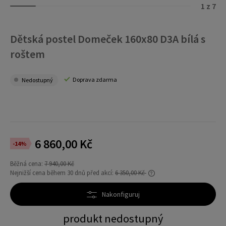
1 z 7
Dětská postel Domeček 160x80 D3A bílá s
roštem
Doprava zdarma
Nedostupný
6 860,00 Kč
-14%
Běžná cena:
7 940,00 Kč
Nejnižší cena během 30 dnů před akcí:
6 350,00 Kč
Pokud se produkt prodává méně než 30 dní,
zobrazí se nejnižší cena od uvedení produktu
Nakonfiguruj
do prodeje.
produkt nedostupný