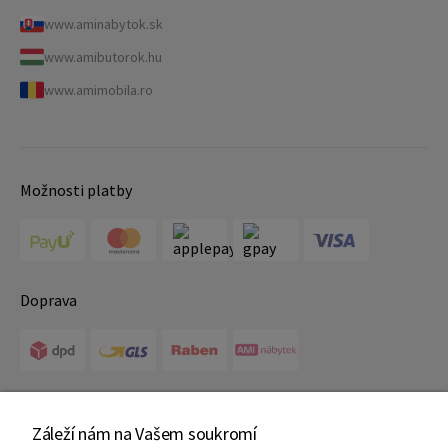
www.aminabytok.sk
www.amibutorok.hu
www.amimobila.ro
Možnosti platby
Doprava
Certifikáty
Záleží nám na Vašem soukromí