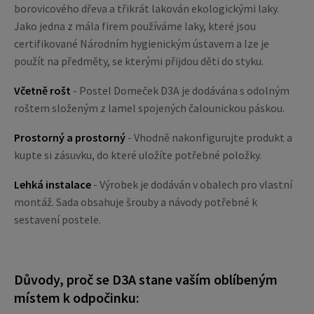
borovicového dřeva a třikrát lakován ekologickými laky.
Jako jedna z mála firem používáme laky, které jsou
certifikované Národním hygienickým ústavem a lze je
použít na předměty, se kterými přijdou děti do styku.
Včetně rošt
- Postel Domeček D3A je dodávána s odolným
roštem složeným z lamel spojených čalounickou páskou.
Prostorný a prostorný
- Vhodně nakonfigurujte produkt a
kupte si zásuvku, do které uložíte potřebné položky.
Lehká instalace
- Výrobek je dodáván v obalech pro vlastní
montáž. Sada obsahuje šrouby a návody potřebné k
sestavení postele.
Důvody, proč se D3A stane vaším oblíbeným
místem k odpočinku: