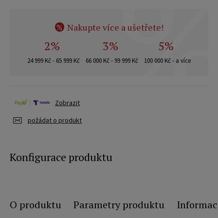
Nakupte více a ušetřete!
%
2%
3%
5%
24 999 Kč - 65 999 Kč
66 000 Kč - 99 999 Kč
100 000 Kč - a více
Zobrazit
požádat o produkt
Konfigurace produktu
O produktu
Parametry produktu
Informac