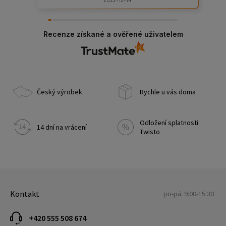
2022-12-14
obsahu. Všem známým jen doporučím.
Recenze získané a ověřené uživatelem
Český výrobek
Rychle u vás doma
Odložení splatnosti
14 dní na vrácení
Twisto
Kontakt
po-pá: 9:00-15:30
+420 555 508 674