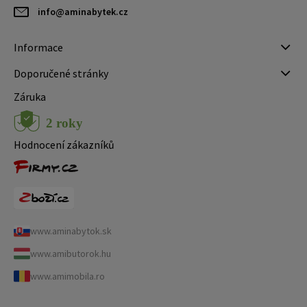
info@aminabytek.cz
Informace
Doporučené stránky
Záruka
Hodnocení zákazníků
www.aminabytok.sk
www.amibutorok.hu
www.amimobila.ro