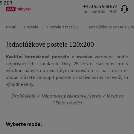
SIZER
+420 555 508 674
po - pá: 9:00 - 15:30
Domů
/
Postele
/
Postele z masívu
/
Jednolůžkové postele 12
Jednolůžkové postele 120x200
Kvalitní borovicové postele z masivu
vyrobené podle
nejpřísnějších standardů. Díky 25-letým zkušenostem s
výrobou nábytku a neustálým inovováním si na tomto e-
shopu můžete zakoupit postele z masívu borovice levně, za
výhodné ceny.
Široký výběr ✓ Nápomocný zákaznický servis ✓ Výroba s
25letou tradicí
Wyberte model