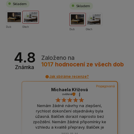
Skladem
Skladem
Dub
Ořech
Dub
Ořech
4.8
Založeno na
1017
hodnocení
ze všech dob
Známka
Jak sbíráme recenze?
Propagovaná
Michaela Křížová
ověřené
Nemám žádné návrhy na zlepšení,
rychlost dokončení objednávky byla
úžasná. Balíček dorazil naprosto bez
zpoždění. Nemám žádné připomínky ke
vzhledu a kvalitě přepravy. Balíček je
bezvadně zabalený, odpovídá to jeho