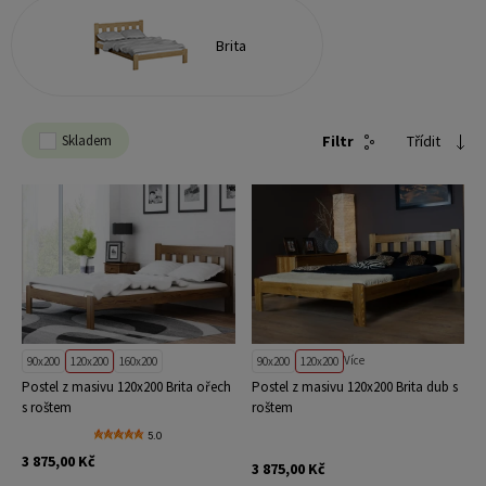
Brita
Skladem
Filtr
Třídit
Více
90x200
120x200
160x200
90x200
120x200
Postel z masivu 120x200 Brita ořech
Postel z masivu 120x200 Brita dub s
s roštem
roštem
5.0
3 875,00 Kč
3 875,00 Kč