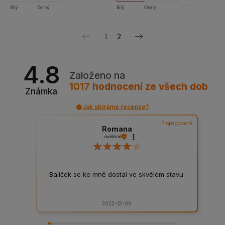
Bílý
Černý
Bílý
Černý
1
2
4.8
Založeno na
1017
hodnocení
ze všech dob
Známka
Jak sbíráme recenze?
Propagovaná
Romana
ověřené
Balíček se ke mně dostal ve skvělém stavu.
2022-12-09