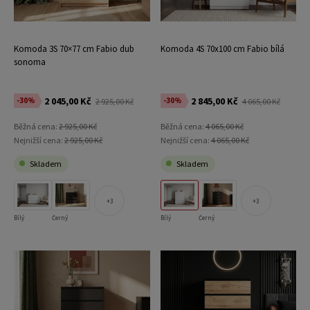
Komoda 3S 70×77 cm Fabio dub
Komoda 4S 70x100 cm Fabio bílá
sonoma
2 045,00 Kč
2 845,00 Kč
-30%
-30%
2 925,00 Kč
4 065,00 Kč
Běžná cena:
2 925,00 Kč
Běžná cena:
4 065,00 Kč
Nejnižší cena:
2 925,00 Kč
Nejnižší cena:
4 065,00 Kč
Skladem
Skladem
3
3
Bílý
Černý
Bílý
Černý