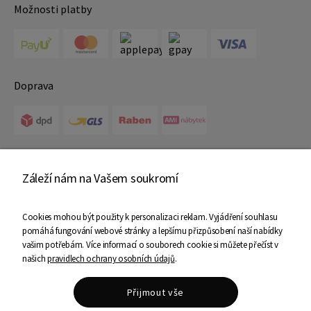
Možnosti platby
Doprava
Certifikáty
Záleží nám na Vašem soukromí
Cookies mohou být použity k personalizaci reklam. Vyjádření souhlasu
pomáhá fungování webové stránky a lepšímu přizpůsobení naší nabídky
vašim potřebám. Více informací o souborech cookie si můžete přečíst v
našich
pravidlech ochrany osobních údajů
.
Copyright © 2025 Ami Nábytek - Všechna práva vyhrazena
Přijmout vše
Shoper Premium