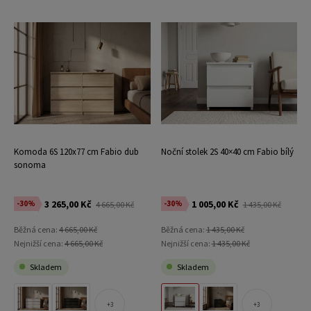
Komoda 6S 120x77 cm Fabio dub
Noční stolek 2S 40×40 cm Fabio bílý
sonoma
3 265,00 Kč
1 005,00 Kč
-30%
-30%
4 665,00 Kč
1 435,00 Kč
Běžná cena:
4 665,00 Kč
Běžná cena:
1 435,00 Kč
Nejnižší cena:
4 665,00 Kč
Nejnižší cena:
1 435,00 Kč
Skladem
Skladem
3
3