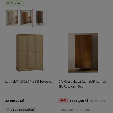
Skladem
Přírodní Buk
Rustikální Dub
Vlašský Ořech
Šatní skříň 3Dč2 šířka 133 borovice
Dřevěná buková šatní skříň Lamelo
2D, Rustikální Dub
22 790,00 Kč
36 330,00 Kč
-30%
51 895,00 Kč
14-21 pracovní dní
Běžná cena:
51 895,00 Kč