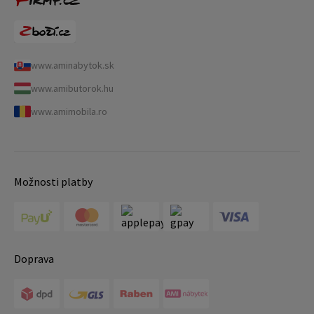
www.aminabytok.sk
www.amibutorok.hu
www.amimobila.ro
Možnosti platby
Doprava