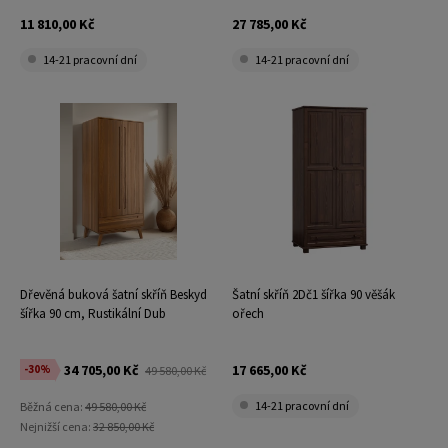
11 810,00 Kč
27 785,00 Kč
14-21 pracovní dní
14-21 pracovní dní
Dřevěná buková šatní skříň Beskyd
Šatní skříň 2Dč1 šířka 90 věšák
šířka 90 cm, Rustikální Dub
ořech
34 705,00 Kč
17 665,00 Kč
-30%
49 580,00 Kč
14-21 pracovní dní
Běžná cena:
49 580,00 Kč
Nejnižší cena:
32 850,00 Kč