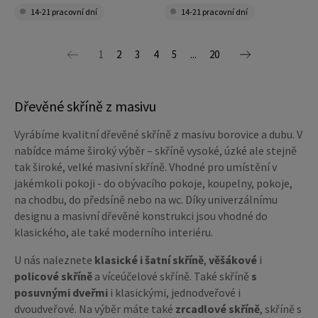
14-21 pracovní dní
14-21 pracovní dní
1
2
3
4
5
...
20
Dřevěné skříně z masivu
Vyrábíme kvalitní dřevěné skříně z masivu borovice a dubu. V
nabídce máme široký výběr – skříně vysoké, úzké ale stejně
tak široké, velké masivní skříně. Vhodné pro umístění v
jakémkoli pokoji - do obývacího pokoje, koupelny, pokoje,
na chodbu, do předsíně nebo na wc. Díky univerzálnímu
designu a masivní dřevěné konstrukci jsou vhodné do
klasického, ale také moderního interiéru.
U nás naleznete
klasické i šatní skříně
,
věšákové
i
policové skříně
a víceúčelové skříně. Také skříně
s
posuvnými dveřmi
i klasickými, jednodveřové i
dvoudveřové. Na výběr máte také
zrcadlové skříně
, skříně s