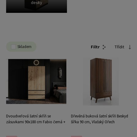
desky
Skladem
Filtr
Třídit
Dvoudveřová šatní skříň se
Dřevěná buková šatní skříň Beskyd
zásuvkami 90x180 cm Fabio černá +
šířka 90 cm, Vlašský Ořech
dub craft