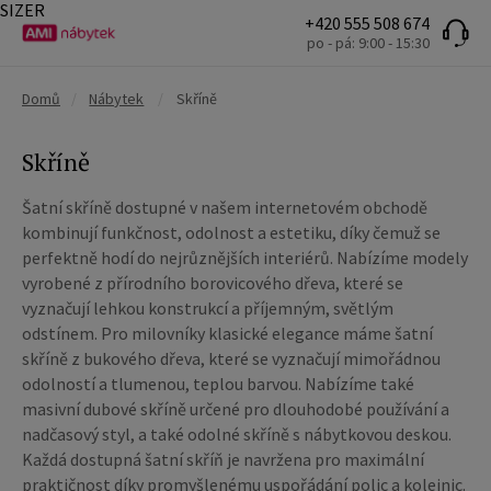
SIZER
+420 555 508 674
po - pá: 9:00 - 15:30
Domů
/
Nábytek
/
Skříně
Skříně
Šatní skříně dostupné v našem internetovém obchodě
kombinují funkčnost, odolnost a estetiku, díky čemuž se
perfektně hodí do nejrůznějších interiérů. Nabízíme modely
vyrobené z přírodního borovicového dřeva, které se
vyznačují lehkou konstrukcí a příjemným, světlým
odstínem. Pro milovníky klasické elegance máme šatní
skříně z bukového dřeva, které se vyznačují mimořádnou
odolností a tlumenou, teplou barvou. Nabízíme také
masivní dubové skříně určené pro dlouhodobé používání a
nadčasový styl, a také odolné skříně s nábytkovou deskou.
Každá dostupná šatní skříň je navržena pro maximální
praktičnost díky promyšlenému uspořádání polic a kolejnic.