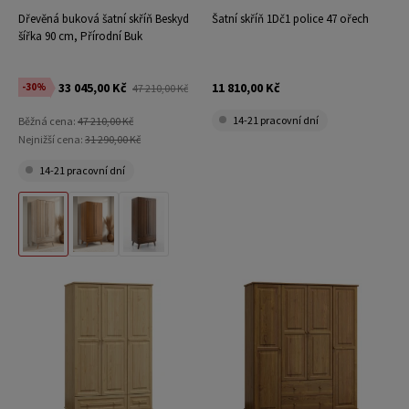
Dřevěná buková šatní skříň Beskyd
Šatní skříň 1Dč1 police 47 ořech
šířka 90 cm, Přírodní Buk
33 045,00 Kč
11 810,00 Kč
-30%
47 210,00 Kč
14-21 pracovní dní
Běžná cena:
47 210,00 Kč
Nejnižší cena:
31 290,00 Kč
14-21 pracovní dní
Přírodní Buk
Rustikální Dub
Vlašský Ořech