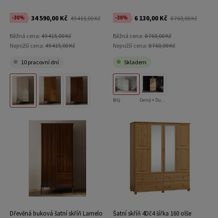
34 590,00 Kč
6 130,00 Kč
-30%
-30%
49 415,00 Kč
8 760,00 Kč
Běžná cena:
49 415,00 Kč
Běžná cena:
8 760,00 Kč
Nejnižší cena:
49 415,00 Kč
Nejnižší cena:
8 760,00 Kč
10 pracovní dní
Skladem
Bílý
Černý + Dub Craft
Přírodní Buk
Rustikální Dub
Vlašský Ořech
Dřevěná buková šatní skříň Lamelo
Šatní skříň 4Dč4 šířka 160 olše