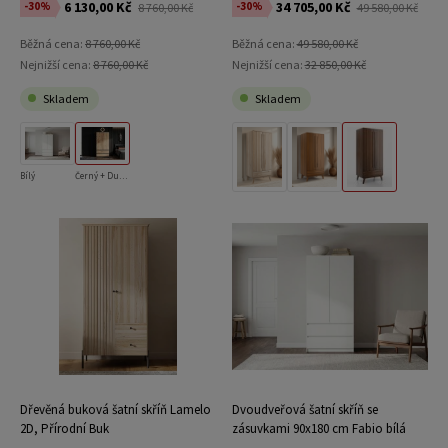
6 130,00 Kč
34 705,00 Kč
-30%
-30%
8 760,00 Kč
49 580,00 Kč
Běžná cena:
8 760,00 Kč
Běžná cena:
49 580,00 Kč
Nejnižší cena:
8 760,00 Kč
Nejnižší cena:
32 850,00 Kč
Skladem
Skladem
Bílý
Černý + Dub Craft
Přírodní Buk
Rustikální Dub
Vlašský Ořech
Dřevěná buková šatní skříň Lamelo
Dvoudveřová šatní skříň se
2D, Přírodní Buk
zásuvkami 90x180 cm Fabio bílá