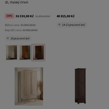
2D, Vlašský Ořech
36 330,00 Kč
40 815,00 Kč
-30%
51 895,00 Kč
14-21 pracovní dní
Běžná cena:
51 895,00 Kč
Nejnižší cena:
51 895,00 Kč
10 pracovní dní
Přírodní Buk
Rustikální Dub
Vlašský Ořech