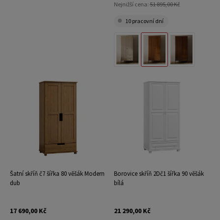
Nejnižší cena:
51 895,00 Kč
10 pracovní dní
Přírodní Buk
Rustikální Dub
Vlašský Ořech
Šatní skříň č7 šířka 80 věšák Modern
Borovice skříň 2Dč1 šířka 90 věšák
dub
bílá
17 690,00 Kč
21 290,00 Kč