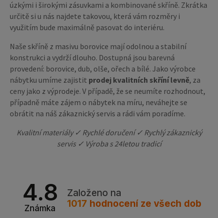
úzkými i širokými zásuvkami a kombinované skříně. Zkrátka
určitě si u nás najdete takovou, která vám rozměry i
využitím bude maximálně pasovat do interiéru.
Naše skříně z masivu borovice mají odolnou a stabilní
konstrukci a vydrží dlouho. Dostupná jsou barevná
provedení: borovice, dub, olše, ořech a bílé. Jako výrobce
nábytku umíme zajistit
prodej kvalitních skříní levně
, za
ceny jako z výprodeje. V případě, že se neumíte rozhodnout,
případně máte zájem o nábytek na míru, neváhejte se
obrátit na náš zákaznický servis a rádi vám poradíme.
Kvalitní materiály ✓ Rychlé doručení ✓ Rychlý zákaznický
servis ✓ Výroba s 24letou tradicí
4.8
Založeno na
1017
hodnocení
ze všech dob
Známka