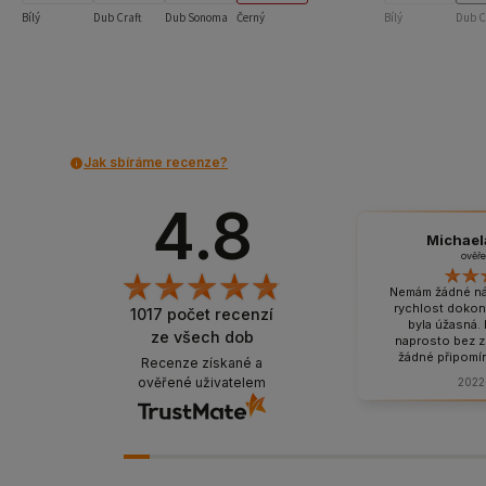
Bílý
Dub Craft
Dub Sonoma
Černý
Bílý
Dub C
Jak sbíráme recenze?
4.8
Michael
ověř
Nemám žádné náv
rychlost dokon
1017
počet recenzí
byla úžasná. 
ze všech dob
naprosto bez 
žádné připomín
Recenze získané a
kvalitě přepr
ověřené uživatelem
2022
bezvadně zabal
jeho obsahu. 
dopo