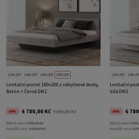
120x200
140x200
160x200
180x200
120x200
140x20
Levitační postel 180x200 z nábytkové desky,
Levitační pos
Beton + Černá DM2
bílá DM2
6 780,00 Kč
6 780
9 685,00 Kč
-30%
-30%
Běžná cena:
9 685,00 Kč
Běžná cena:
9 685
Nejnižší cena:
9 685,00 Kč
Nejnižší cena:
6 29