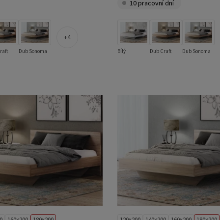
10 pracovní dní
4
raft
Dub Sonoma
Bílý
Dub Craft
Dub Sonoma
0
160x200
180x200
120x200
140x200
160x200
180x200