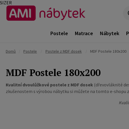
SIZER
Postele
Matrace
Nábytek
P
Domů
/
Postele
/
Postele z MDF dosek
/
MDF Postele 180x200
MDF Postele 180x200
Kvalitní dvoulůžkové postele z MDF dosek
(dřevovláknité des
zkušenostem s výrobou nábytku si můžete na tomto e-shopu za
Kvali