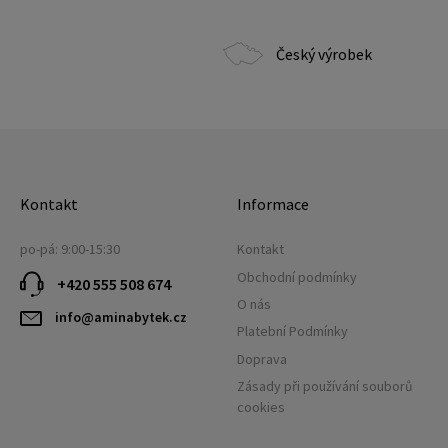
Český výrobek
Kontakt
Informace
po-pá: 9:00-15:30
Kontakt
Obchodní podmínky
+420 555 508 674
O nás
info@aminabytek.cz
Platební Podmínky
Doprava
Zásady při používání souborů
cookies