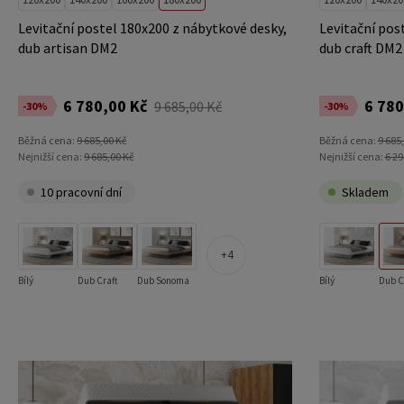
Levitační postel 180x200 z nábytkové desky,
Levitační pos
dub artisan DM2
dub craft DM2
6 780,00 Kč
6 780
9 685,00 Kč
-30%
-30%
Běžná cena:
9 685,00 Kč
Běžná cena:
9 685
Nejnižší cena:
9 685,00 Kč
Nejnižší cena:
6 29
10 pracovní dní
Skladem
4
Bílý
Dub Craft
Dub Sonoma
Bílý
Dub C