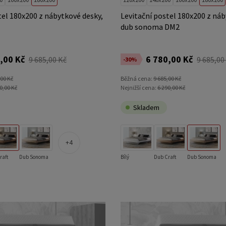
tel 180x200 z nábytkové desky,
Levitační postel 180x200 z náb
dub sonoma DM2
,00 Kč
6 780,00 Kč
9 685,00 Kč
9 685,00
-30%
,00 Kč
Běžná cena:
9 685,00 Kč
0,00 Kč
Nejnižší cena:
6 290,00 Kč
Skladem
4
raft
Dub Sonoma
Bílý
Dub Craft
Dub Sonoma