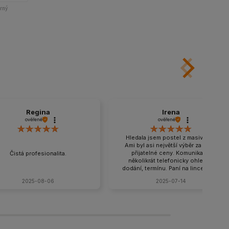
rný
Regina
Irena
ověřené
ověřené
Hledala jsem postel z masivu a v
Ami byl asi největší výběr za velmi
přijatelné ceny. Komunikace
Čistá profesionalita.
několikrát telefonicky ohledně
dodání, termínu. Paní na lince velmi
příjemná a ochotná, snaží se vyjít
2025-08-06
2025-07-14
vstříc. Po dohodě domluvený i
výnos postele a matrace do 3
poschodí s úhradou na místě, řidič
bez problémů vše vynosil a ještě se
usmíval. Rozhodně doporučuji a
ráda nakoupím znovu.