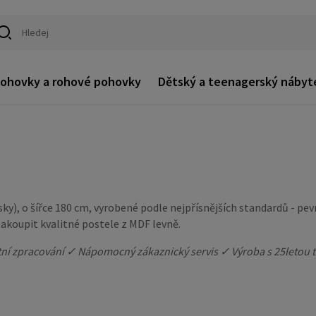
ohovky a rohové pohovky
Dětský a teenagerský nábyt
ky), o šířce 180 cm, vyrobené podle nejpřísnějších standardů - pev
koupit kvalitné postele z MDF levně.
tní zpracování ✓ Nápomocný zákaznický servis ✓ Výroba s 25letou t