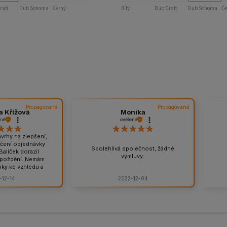
raft
Dub Sonoma
Černý
Bílý
Dub Craft
Dub Sonoma
Če
Propagovaná
Propagovaná
a Křížová
Monika
ené
ověřené
rhy na zlepšení,
čení objednávky
Spolehlivá společnost, žádné
Balíček dorazil
výmluvy.
zpoždění. Nemám
ky ke vzhledu a
avy. Balíček je
-12-14
2022-12-04
ený, odpovídá to
Všem známým jen
ručím.