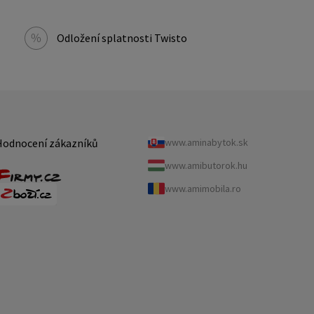
Odložení splatnosti Twisto
Hodnocení zákazníků
www.aminabytok.sk
www.amibutorok.hu
www.amimobila.ro