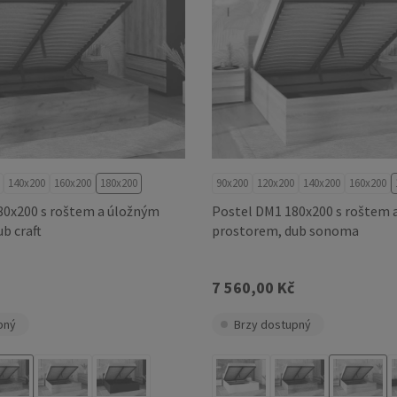
140x200
160x200
180x200
90x200
120x200
140x200
160x200
80x200 s roštem a úložným
Postel DM1 180x200 s roštem 
b craft
prostorem, dub sonoma
7 560,00 Kč
pný
Brzy dostupný