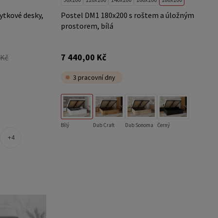
ytkové desky,
Postel DM1 180x200 s roštem a úložným
prostorem, bílá
7 440,00 Kč
 Kč
3 pracovní dny
Bílý
Dub Craft
Dub Sonoma
Černý
4