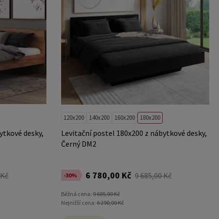
120x200
140x200
160x200
180x200
ytkové desky,
Levitační postel 180x200 z nábytkové desky,
Černý DM2
6 780,00 Kč
 Kč
9 685,00 Kč
-30%
Běžná cena:
9 685,00 Kč
Nejnižší cena:
6 290,00 Kč