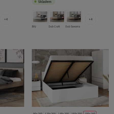
Skladem
4
4
Bílý
Dub Craft
Dub Sonoma
90x200
120x200
140x200
160x200
180x200