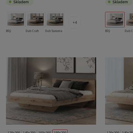
Skladem
Skladem
4
Bílý
Dub Craft
Dub Sonoma
Bílý
Dub C
120x200
140x200
160x200
180x200
120x200
140x20