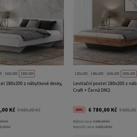
0
160x200
180x200
120x200
140x200
160x200
180x200
tel 180x200 z nábytkové desky,
Levitační postel 180x200 z náb
Craft + Černá DM2
,00 Kč
6 780,00 Kč
9 685,00 Kč
9 685,00
-30%
,00 Kč
Běžná cena:
9 685,00 Kč
0,00 Kč
Nejnižší cena:
9 685,00 Kč