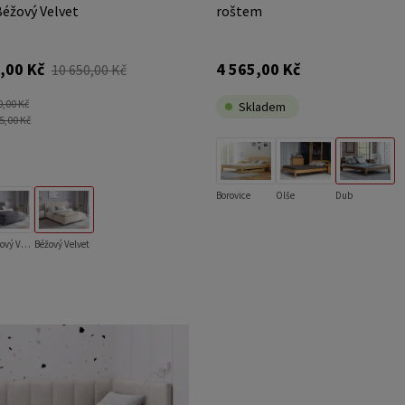
Béžový Velvet
roštem
,00 Kč
4 565,00 Kč
10 650,00 Kč
0,00 Kč
Skladem
5,00 Kč
Borovice
Olše
Dub
Grafitový Velvet
Béžový Velvet