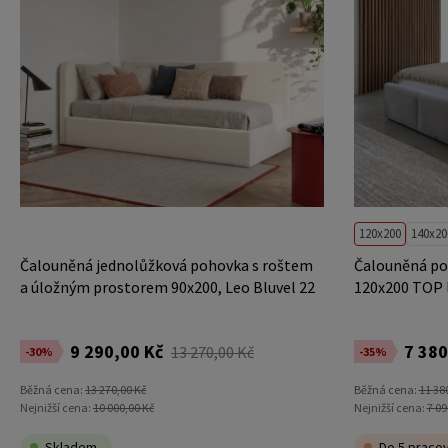
120x200
140x20
Čalouněná jednolůžková pohovka s roštem
Čalouněná po
a úložným prostorem 90x200, Leo Bluvel 22
120x200 TOP l
Béžový
9 290,00 Kč
7 380
13 270,00 Kč
-30%
-35%
Běžná cena:
13 270,00 Kč
Běžná cena:
11 38
Nejnižší cena:
10 000,00 Kč
Nejnižší cena:
7 09
Skladem
Do 5 pracov