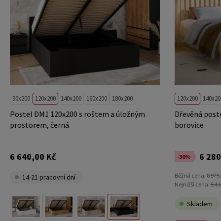
90x200
120x200
140x200
160x200
180x200
120x200
140x20
Postel DM1 120x200 s roštem a úložným
Dřevěná poste
prostorem, černá
borovice
6 640,00 Kč
6 280
-30%
Běžná cena:
8 975
14-21 pracovní dní
Nejnižší cena:
5 41
Skladem