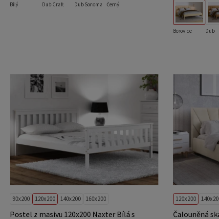
Bílý
Dub Craft
Dub Sonoma
Černý
Borovice
Dub
90x200
120x200
140x200
160x200
120x200
140x20
Postel z masivu 120x200 Naxter Bílá s
Čalouněná sk