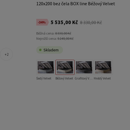
120x200 bez čela BOX line Béžový Velvet
5 535,00 Kč
8 330,00 Kč
-34%
Běžná cena:
8 330,00 Kč
Nejnižší cena:
5 245,00 Kč
Skladem
2
Šedý Velvet
Béžový Velvet
Grafitový Velvet
Hnědý Velvet