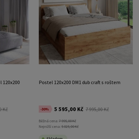
l 120x200
Postel 120x200 DM1 dub craft s roštem
5 595,00 Kč
0 Kč
7 995,00 Kč
-30%
Běžná cena:
7 995,00 Kč
Nejnižší cena:
5 025,00 Kč
Skladem