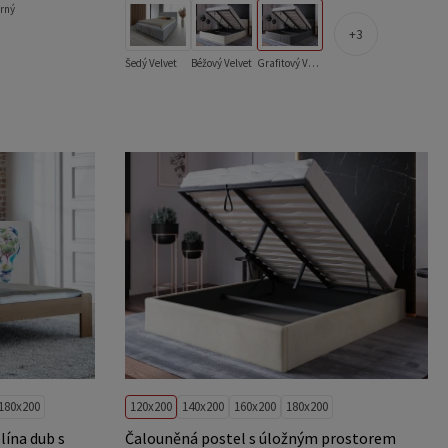
rný
3
Šedý Velvet
Béžový Velvet
Grafitový Velvet
180x200
120x200
140x200
160x200
180x200
lína dub s
Čalouněná postel s úložným prostorem