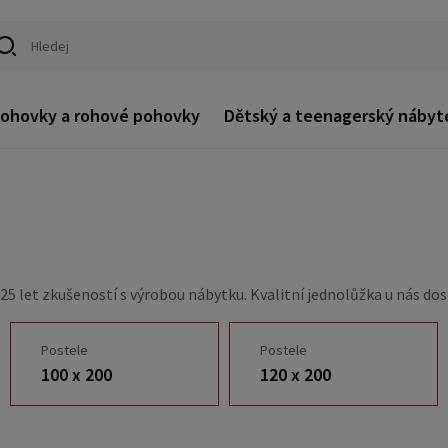
ohovky a rohové pohovky
Dětský a teenagerský nábyt
25 let zkušeností s výrobou nábytku. Kvalitní jednolůžka u nás do
Postele
Postele
100 x 200
120 x 200