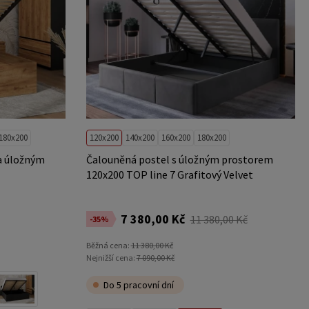
180x200
120x200
140x200
160x200
180x200
a úložným
Čalouněná postel s úložným prostorem
120x200 TOP line 7 Grafitový Velvet
7 380,00 Kč
11 380,00 Kč
-35%
Běžná cena:
11 380,00 Kč
Nejnižší cena:
7 090,00 Kč
Do 5 pracovní dní