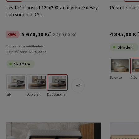
Levitační postel 120x200 z nábytkové desky,
Postel z masi
dub sonoma DM2
5 670,00 Kč
4 845,00 Kč
8 100,00 Kč
-30%
Běžná cena:
8 100,00 Kč
Skladem
Nejnižší cena:
5 670,00 Kč
Skladem
Borovice
Olše
4
Bílý
Dub Craft
Dub Sonoma