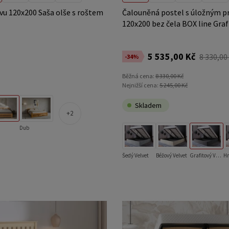
vu 120x200 Saša olše s roštem
Čalouněná postel s úložným 
120x200 bez čela BOX line Graf
5 535,00 Kč
8 330,00
-34%
Běžná cena:
8 330,00 Kč
Nejnižší cena:
5 245,00 Kč
Skladem
2
Dub
Šedý Velvet
Béžový Velvet
Grafitový Velvet
Hn