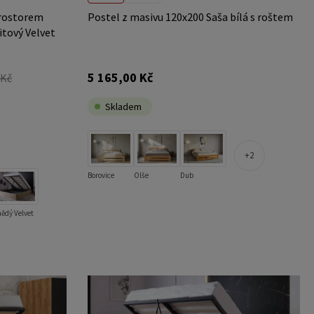
prostorem
Postel z masivu 120x200 Saša bílá s roštem
itový Velvet
5 165,00 Kč
 Kč
Skladem
2
Borovice
Olše
Dub
ědý Velvet