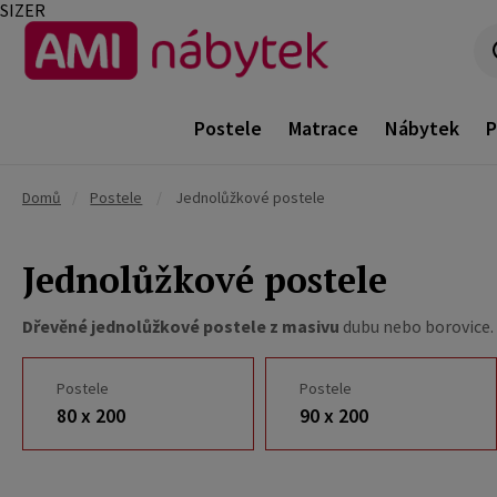
SIZER
Postele
Matrace
Nábytek
P
Domů
/
Postele
/
Jednolůžkové postele
Jednolůžkové postele
Dřevěné jednolůžkové postele z masivu
dubu nebo borovice. 
Postele
Postele
80 x 200
90 x 200