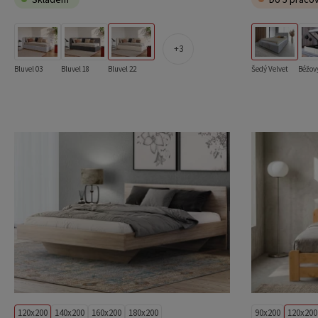
3
Bluvel 03
Bluvel 18
Bluvel 22
Šedý Velvet
Béžový
120x200
140x200
160x200
180x200
90x200
120x200