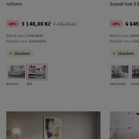
roštem
Scandi line 3 
5 140,00 Kč
6 645
7 345,00 Kč
-30%
-38%
Běžná cena:
7 345,00 Kč
Běžná cena:
10 65
Nejnižší cena:
4 269,00 Kč
Nejnižší cena:
6 35
Skladem
Skladem
Borovice
Bílá
Šedý Velvet