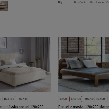
Bílý
Dub Craft
Dub Sonoma
Če
0
160x200
180x200
90x200
120x200
140x200
160x200
andinávská postel 120x200
Postel z masivu 120x200 Marce