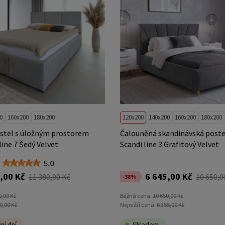
0
160x200
180x200
120x200
140x200
160x200
180x200
stel s úložným prostorem
Čalouněná skandinávská poste
ine 7 Šedý Velvet
Scandi line 3 Grafitový Velvet
5.0
,00 Kč
6 645,00 Kč
11 380,00 Kč
10 650,0
-38%
0,00 Kč
Běžná cena:
10 650,00 Kč
0,00 Kč
Nejnižší cena:
6 355,00 Kč
ní dní
Skladem