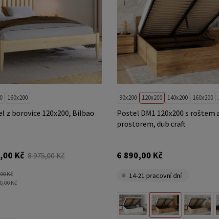
0
160x200
90x200
120x200
140x200
160x200
l z borovice 120x200, Bilbao
Postel DM1 120x200 s roštem 
prostorem, dub craft
,00 Kč
6 890,00 Kč
8 975,00 Kč
,00 Kč
14-21 pracovní dní
0,00 Kč