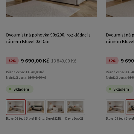
Dvoumístná pohovka 90x200, rozkládací s
Dvoumístná po
rámem Bluvel 03 Dan
rámem Bluvel
9 690,00 Kč
9 690
13 840,00 Kč
-30%
-30%
Běžná cena:
13 840,00 Kč
Běžná cena:
13 84
Nejnižší cena:
13 840,00 Kč
Nejnižší cena:
13 8
Skladem
Skladem
Bluvel 03 Šedý
Bluvel 18 Grafitový
Bluvel 22 Béžový
Davis Soro 21
Bluvel 03 Šedý