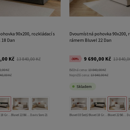
hovka 90x200, rozkládací s
Dvoumístná pohovka 90x200, r
 18 Dan
rámem Bluvel 22 Dan
,00 Kč
9 690,00 Kč
13 840,00 Kč
13 840,0
-30%
0,00 Kč
Běžná cena:
13 840,00 Kč
40,00 Kč
Nejnižší cena:
13 840,00 Kč
Skladem
Bluvel 18 Grafitový
Bluvel 22 Béžový
Davis Soro 21
Bluvel 03 Šedý
Bluvel 18 Grafitový
Bluvel 22 Béžový
Da