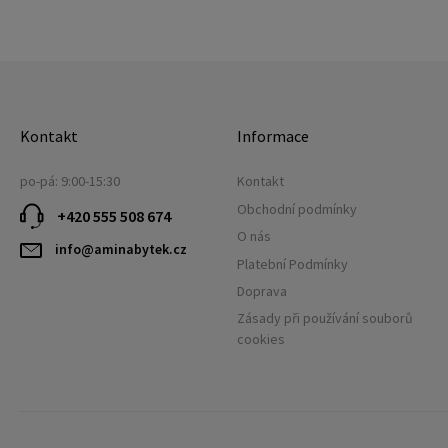
Kontakt
Informace
po-pá: 9:00-15:30
Kontakt
Obchodní podmínky
+420 555 508 674
O nás
info@aminabytek.cz
Platební Podmínky
Doprava
Zásady při používání souborů
cookies