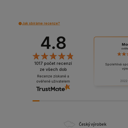
Jak sbíráme recenze?
4.8
Mo
ověř
1017
počet recenzí
Spolehlivá sp
vým
ze všech dob
Recenze získané a
2022
ověřené uživatelem
Český výrobek