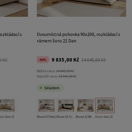
ozkládací s
Dvoumístná pohovka 90x200, rozkládací s
rámem Soro 21 Dan
9 835,00 Kč
0 Kč
14 045,00 Kč
-30%
Běžná cena:
14 045,00 Kč
Nejnižší cena:
14 045,00 Kč
Skladem
vis Soro 21
Bluvel 03 Šedý
Bluvel 18 Grafitový
Bluvel 22 Béžový
Davis Soro 21