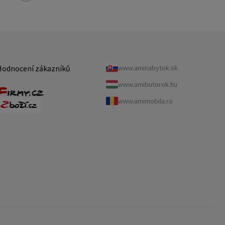
Hodnocení zákazníků
www.aminabytok.sk
www.amibutorok.hu
www.amimobila.ro