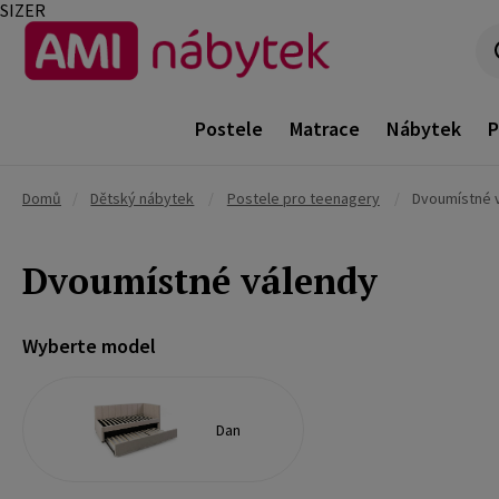
SIZER
Postele
Matrace
Nábytek
P
Domů
/
Dětský nábytek
/
Postele pro teenagery
/
Dvoumístné 
Dvoumístné válendy
Wyberte model
Dan