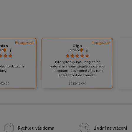
Propagovaná
Propagovaná
nika
Olga
ené
ověřené
Tyto výrobky jsou originálně
olečnost, žádné
zabalené a samozřejmě v souladu
luvy.
s popisem. Rozhodně vždy tuto
společnost doporučím.
-12-04
2022-12-04
Rychle u vás doma
14 dní na vrácení