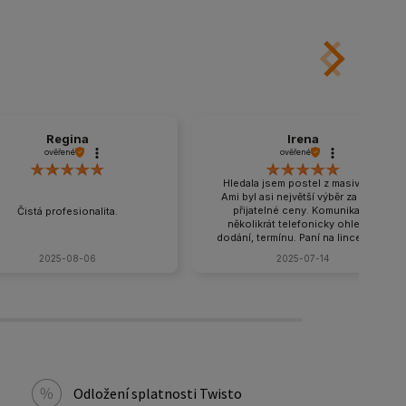
Regina
Irena
ověřené
ověřené
Hledala jsem postel z masivu a v
Ami byl asi největší výběr za velmi
přijatelné ceny. Komunikace
Čistá profesionalita.
několikrát telefonicky ohledně
dodání, termínu. Paní na lince velmi
příjemná a ochotná, snaží se vyjít
2025-08-06
2025-07-14
vstříc. Po dohodě domluvený i
výnos postele a matrace do 3
poschodí s úhradou na místě, řidič
bez problémů vše vynosil a ještě se
usmíval. Rozhodně doporučuji a
ráda nakoupím znovu.
Odložení splatnosti Twisto