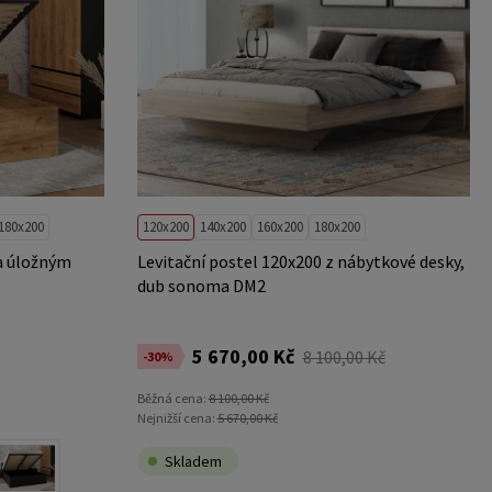
180x200
120x200
140x200
160x200
180x200
a úložným
Levitační postel 120x200 z nábytkové desky,
dub sonoma DM2
5 670,00 Kč
8 100,00 Kč
-30%
Běžná cena:
8 100,00 Kč
Nejnižší cena:
5 670,00 Kč
Skladem