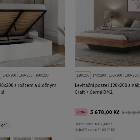
140x200
160x200
180x200
120x200
140x200
160x200
180x200
20x200 s roštem a úložným
Levitační postel 120x200 z náb
lá
Craft + Černá DM2
5 670,00 Kč
8 100,00
-30%
Běžná cena:
8 100,00 Kč
 dní
Nejnižší cena:
8 100,00 Kč