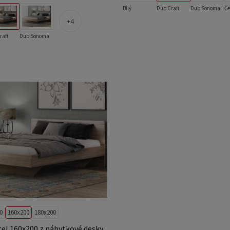
Bílý
Dub Craft
Dub Sonoma
Če
4
raft
Dub Sonoma
0
160x200
180x200
tel 160x200 z nábytkové desky,