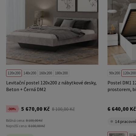
120x200
140x200
160x200
180x200
90x200
120x200
Levitační postel 120x200 z nábytkové desky,
Postel DM1 1
Beton + Černá DM2
prostorem, bí
5 670,00 Kč
6 640,00 Kč
8 100,00 Kč
-30%
Běžná cena:
8 100,00 Kč
14 pracovní
Nejnižší cena:
8 100,00 Kč