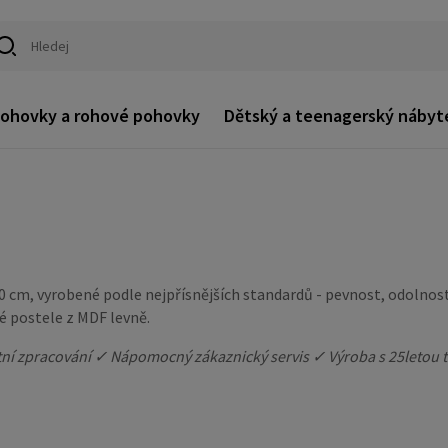
ohovky a rohové pohovky
Dětský a teenagerský nábyt
20 cm, vyrobené podle nejpřísnějších standardů - pevnost, odolnos
é postele z MDF levně.
tní zpracování ✓ Nápomocný zákaznický servis ✓ Výroba s 25letou t