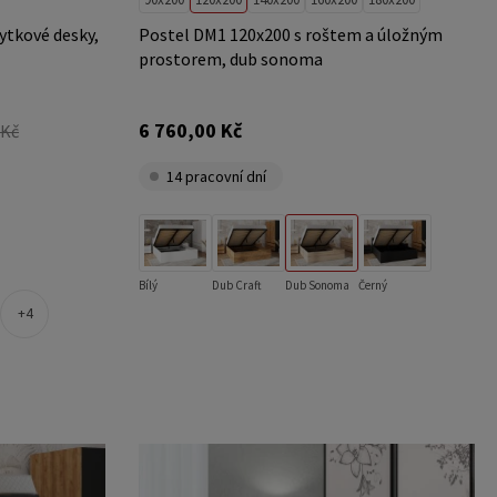
ytkové desky,
Postel DM1 120x200 s roštem a úložným
prostorem, dub sonoma
6 760,00 Kč
 Kč
14 pracovní dní
Bílý
Dub Craft
Dub Sonoma
Černý
4