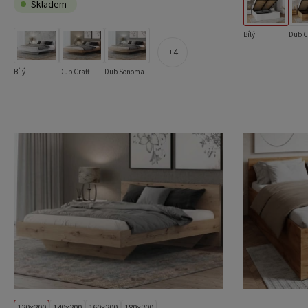
Skladem
Bílý
Dub C
4
Bílý
Dub Craft
Dub Sonoma
120x200
140x200
160x200
180x200