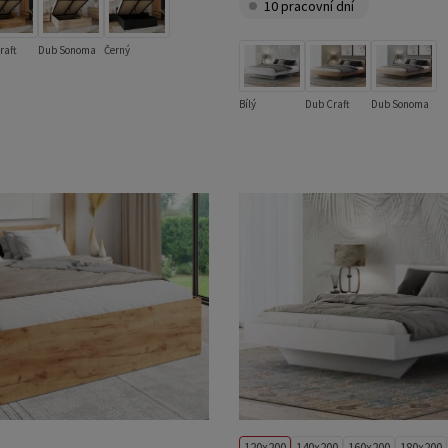
10 pracovní dní
raft
Dub Sonoma
Černý
Bílý
Dub Craft
Dub Sonoma
120x200
140x200
160x200
180x200