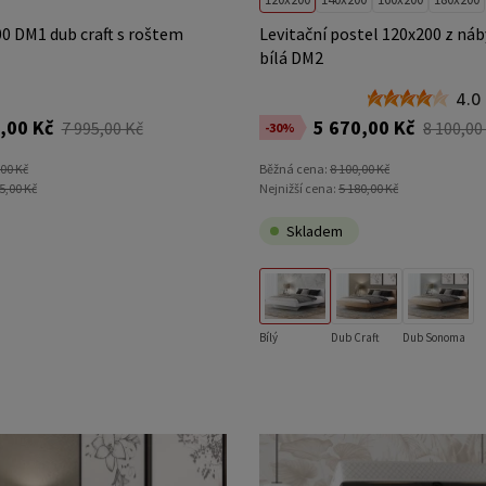
0 DM1 dub craft s roštem
Levitační postel 120x200 z náb
bílá DM2
4.0
,00 Kč
5 670,00 Kč
7 995,00 Kč
8 100,00
-30%
,00 Kč
Běžná cena:
8 100,00 Kč
5,00 Kč
Nejnižší cena:
5 180,00 Kč
Skladem
Bílý
Dub Craft
Dub Sonoma