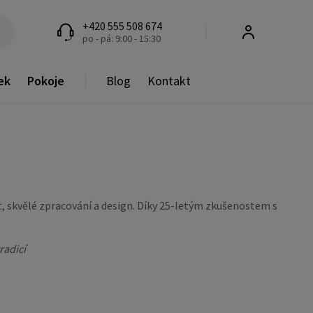
+420 555 508 674
po - pá: 9:00 - 15:30
ek
Pokoje
Blog
Kontakt
t, skvělé zpracování a design. Díky 25-letým zkušenostem s
radicí