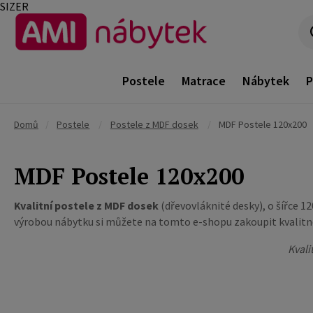
SIZER
Postele
Matrace
Nábytek
P
Domů
/
Postele
/
Postele z MDF dosek
/
MDF Postele 120x200
MDF Postele 120x200
Kvalitní postele z MDF dosek
(dřevovláknité desky), o šířce 1
výrobou nábytku si můžete na tomto e-shopu zakoupit kvalitn
Kvali