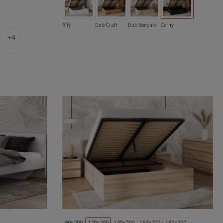
Bílý
Dub Craft
Dub Sonoma
Černý
4
90x200
120x200
140x200
160x200
180x200