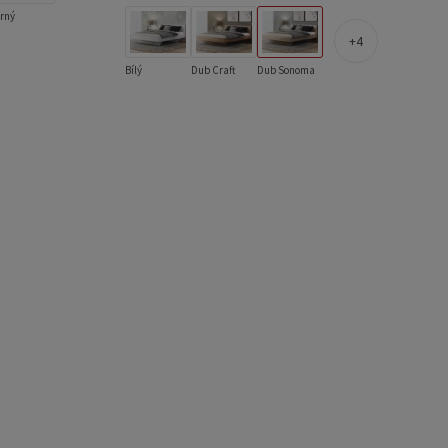
rný
4
Bílý
Dub Craft
Dub Sonoma