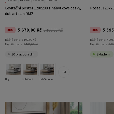
Levitační postel 120x200 z nábytkové desky,
Postel 120x20
dub artisan DM2
5 670,00 Kč
5 595
8 100,00 Kč
-30%
-30%
Běžná cena:
8 100,00 Kč
Běžná cena:
7 995
Nejnižší cena:
8 100,00 Kč
Nejnižší cena:
5 02
10 pracovní dní
Skladem
4
Bílý
Dub Craft
Dub Sonoma