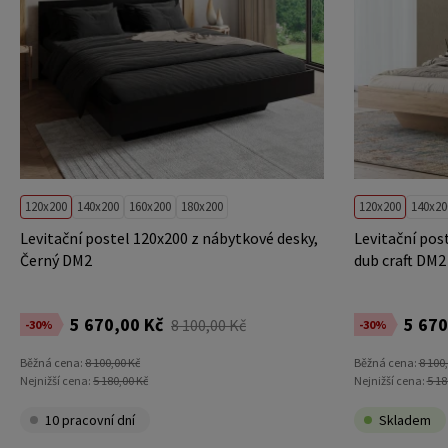
120x200
140x200
160x200
180x200
120x200
140x20
Levitační postel 120x200 z nábytkové desky,
Levitační pos
Černý DM2
dub craft DM2
5 670,00 Kč
5 670
8 100,00 Kč
-30%
-30%
Běžná cena:
8 100,00 Kč
Běžná cena:
8 100
Nejnižší cena:
5 180,00 Kč
Nejnižší cena:
5 18
10 pracovní dní
Skladem