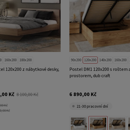
0
160x200
180x200
90x200
120x200
140x200
160x200
tel 120x200 z nábytkové desky,
Postel DM1 120x200 s roštem 
prostorem, dub craft
,00 Kč
6 890,00 Kč
8 100,00 Kč
,00 Kč
21-30 pracovní dní
0,00 Kč