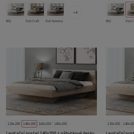
4
Bílý
Dub Craft
Dub Sonoma
Bílý
Dub C
120x200
140x200
160x200
180x200
120x200
140x20
Levitační postel 140x200 z nábytkové desky,
Levitační pos