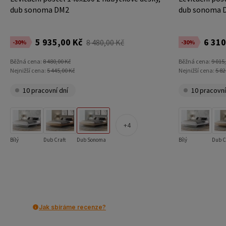
dub sonoma DM2
dub sonoma 
5 935,00 Kč
6 310
8 480,00 Kč
-30%
-30%
Běžná cena:
8 480,00 Kč
Běžná cena:
9 015
Nejnižší cena:
5 445,00 Kč
Nejnižší cena:
5 82
10 pracovní dní
10 pracovní
4
Bílý
Dub Craft
Dub Sonoma
Bílý
Dub C
Jak sbíráme recenze?