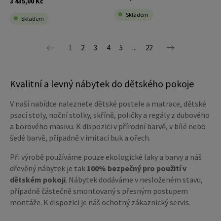
3 435,00 Kč
Skladem
Skladem
1
2
3
4
5
...
22
Kvalitní a levný nábytek do dětského pokoje
V naší nabídce naleznete dětské postele a matrace, dětské
psací stoly, noční stolky, skříně, poličky a regály z dubového
a borového masivu. K dispozici v přírodní barvě, v bílé nebo
šedé barvě, případně v imitaci buk a ořech.
Při výrobě používáme pouze ekologické laky a barvy a náš
dřevěný nábytek je tak
100% bezpečný pro použití v
dětském pokoji
. Nábytek dodáváme v nesloženém stavu,
případně částečně smontovaný s přesným postupem
montáže. K dispozici je náš ochotný zákaznický servis.