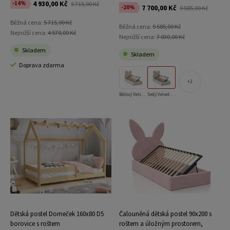
4 930,00 Kč
-14%
5 715,00 Kč
7 700,00 Kč
-20%
9 585,00 Kč
Běžná cena:
5 715,00 Kč
Běžná cena:
9 585,00 Kč
Nejnižší cena:
4 570,00 Kč
Nejnižší cena:
7 030,00 Kč
Skladem
Skladem
Doprava zdarma
2
Béžový Velvet s úložným prostorem
Šedý Velvet s úložným prostorem
Dětská postel Domeček 160x80 D5
Čalouněná dětská postel 90x200 s
borovice s roštem
roštem a úložným prostorem,