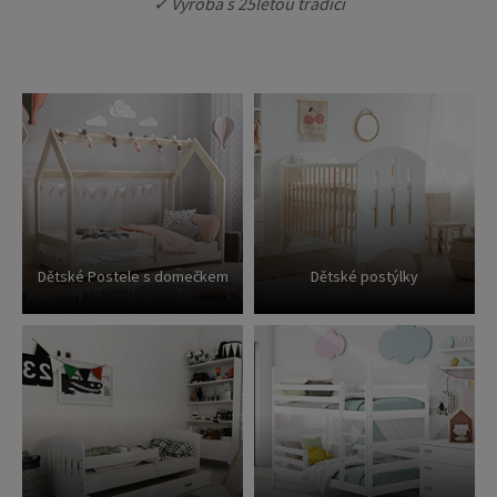
✓ Výroba s 25letou tradicí
Dětské Postele s domečkem
Dětské postýlky