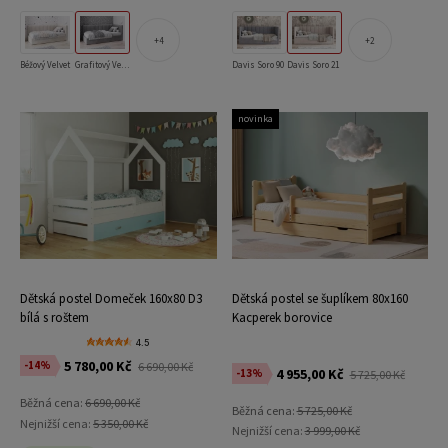
4
2
Béžový Velvet
Grafitový Velvet
Davis Soro 90
Davis Soro 21
novinka
Dětská postel Domeček 160x80 D3
Dětská postel se šuplíkem 80x160
bílá s roštem
Kacperek borovice
4.5
5 780,00 Kč
-14%
6 690,00 Kč
4 955,00 Kč
-13%
5 725,00 Kč
Běžná cena:
6 690,00 Kč
Běžná cena:
5 725,00 Kč
Nejnižší cena:
5 350,00 Kč
Nejnižší cena:
3 999,00 Kč