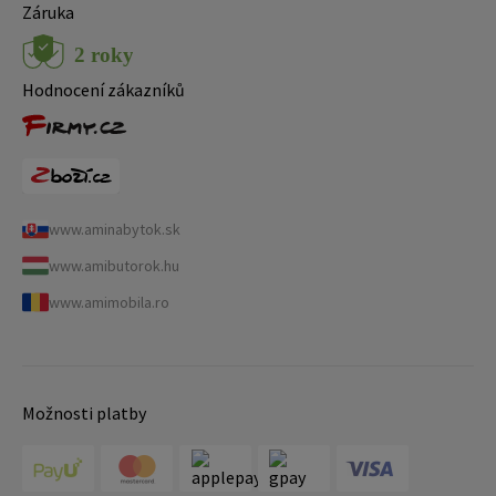
Záruka
Hodnocení zákazníků
www.aminabytok.sk
www.amibutorok.hu
www.amimobila.ro
Možnosti platby