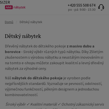
SIZER
+420 555 508 674
po - pá: 9:00 - 15:30
Domů
/
Dětský nábytek
Dětský nábytek
Dřevěný nábytek do dětského pokoje
z masivu dubu a
borovice
- široký výběr různých typů nábytku. Díky 25letým
zkušenostem s výrobou nábytku a neustálým inovováním si
na tomto e-shopu můžete zakoupit kvalitní a levný dřevěný
nábytek za výhodné ceny.
Náš
nábytek do dětského pokoje
je vyroben podle
nejpřísnějších standardů. Vyznačuje se pevností, odolností,
výjimečnou funkčností, pěkným designem a jednoduchou
kombinovatelností.
Široký výběr ✓ Kvalitní materiál ✓ Ochotný zákaznický servis