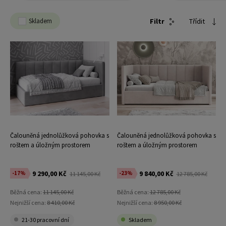
Skladem
Filtr
Třídit
Čalouněná jednolůžková pohovka s
Čalouněná jednolůžková pohovka s
roštem a úložným prostorem
roštem a úložným prostorem
90x200, Tom Grafitový Velvet
90x200, Urus Soro 21
9 290,00 Kč
9 840,00 Kč
-17%
-23%
11 145,00 Kč
12 785,00 Kč
Běžná cena:
11 145,00 Kč
Běžná cena:
12 785,00 Kč
Nejnižší cena:
8 410,00 Kč
Nejnižší cena:
8 950,00 Kč
21-30 pracovní dní
Skladem