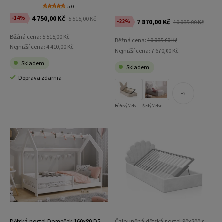
růžový Velvet Kids Line 2 Rabbit
5.0
4 750,00 Kč
-14%
5 515,00 Kč
7 870,00 Kč
-22%
10 085,00 Kč
Běžná cena:
5 515,00 Kč
Běžná cena:
10 085,00 Kč
Nejnižší cena:
4 410,00 Kč
Nejnižší cena:
7 670,00 Kč
Skladem
Skladem
Doprava zdarma
2
Béžový Velvet s úložným prostorem
Šedý Velvet
Dětská postel Domeček 160x80 D5
Čalouněná dětská postel 90x200 s