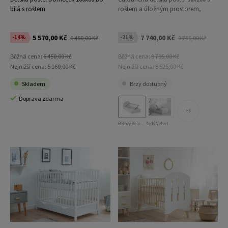
bílá s roštem
roštem a úložným prostorem,
béžová Velvet Kids Line 3 Mušle
5 570,00 Kč
7 740,00 Kč
-14%
-21%
6 450,00 Kč
9 795,00 Kč
Běžná cena:
6 450,00 Kč
Běžná cena:
9 795,00 Kč
Nejnižší cena:
5 160,00 Kč
Nejnižší cena:
8 525,00 Kč
Skladem
Brzy dostupný
Doprava zdarma
3
Béžový Velvet s úložným prostorem
Šedý Velvet