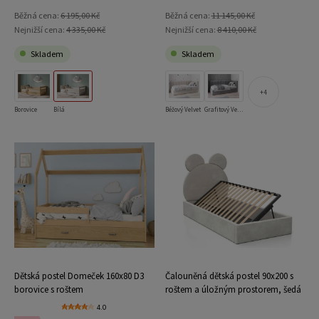
Běžná cena:
6 195,00 Kč
Běžná cena:
11 145,00 Kč
Nejnižší cena:
4 335,00 Kč
Nejnižší cena:
8 410,00 Kč
Skladem
Skladem
4
Borovice
Bílá
Béžový Velvet
Grafitový Velvet
Dětská postel Domeček 160x80 D3
Čalouněná dětská postel 90x200 s
borovice s roštem
roštem a úložným prostorem, šedá
Velvet Kids Line 1 Medvěd
4.0