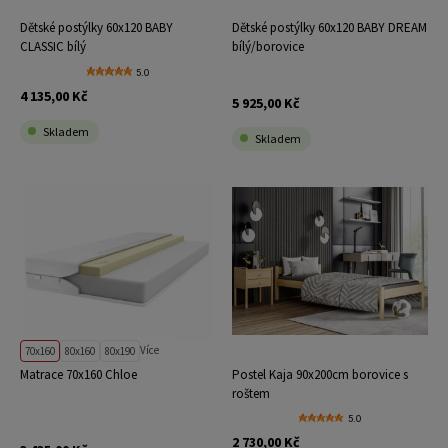
Dětské postýlky 60x120 BABY
Dětské postýlky 60x120 BABY DREAM
CLASSIC bílý
bílý/borovice
5.0
4 135,00 Kč
5 925,00 Kč
Skladem
Skladem
Více
70x160
80x160
80x190
Matrace 70x160 Chloe
Postel Kaja 90x200cm borovice s
roštem
5.0
2 730,00 Kč