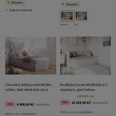
Skladem
Skladem
Doprava zdarma
Borovice
Bílá
Čalouněná dětská postel 90x200 s
Rozkládací postel 80x200 bílá se 2
roštem, šedá Velvet Kids Line 2
zásuvkami, gauč Helmes
Rabbit
5.0
10 235,00 Kč
-38%
16 615,00 Kč
6 900,00 Kč
-22%
8 810,00 Kč
Běžná cena:
16 615,00 Kč
Běžná cena:
8 810,00 Kč