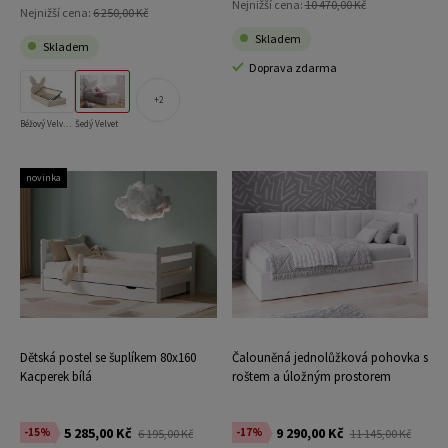
Nejnižší cena:
10 470,00 Kč
Nejnižší cena:
6 250,00 Kč
Skladem
Skladem
Doprava zdarma
2
Béžový Velvet s úložným prostorem
Šedý Velvet
novinka
Dětská postel se šuplíkem 80x160
Čalouněná jednolůžková pohovka s
Kacperek bílá
roštem a úložným prostorem
90x200, Tom Šedá Velvet
5 285,00 Kč
9 290,00 Kč
-15%
-17%
6 195,00 Kč
11 145,00 Kč