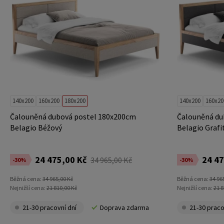
140x200
160x200
180x200
140x200
160x20
Čalouněná dubová postel 180x200cm
Čalouněná du
Belagio Béžový
Belagio Grafi
24 475,00 Kč
24 47
34 965,00 Kč
-30%
-30%
Běžná cena:
34 965,00 Kč
Běžná cena:
34 96
Nejnižší cena:
21 810,00 Kč
Nejnižší cena:
21 8
21-30 pracovní dní
Doprava zdarma
21-30 praco