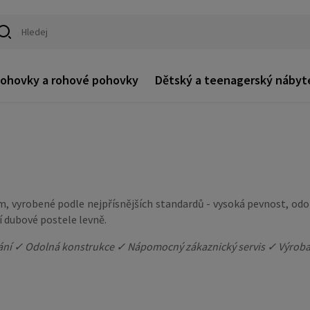
ohovky a rohové pohovky
Dětský a teenagerský nábyt
cm
, vyrobené podle nejpřísnějších standardů - vysoká pevnost, od
 dubové postele levně.
vání ✓ Odolná konstrukce ✓ Nápomocný zákaznický servis ✓ Výroba s