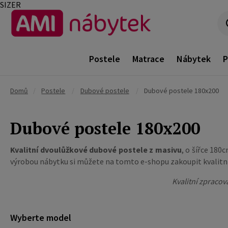
SIZER
Postele
Matrace
Nábytek
P
Domů
/
Postele
/
Dubové postele
/
Dubové postele 180x200
Dubové postele 180x200
Kvalitní dvoulůžkové dubové postele z masivu
,
o šířce 180
výrobou nábytku si můžete na tomto e-shopu zakoupit kvalitní
Kvalitní zpraco
Wyberte model