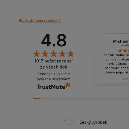
Jak sbíráme recenze?
4.8
Michael
ověř
Nemám žádné náv
rychlost dokon
1017
počet recenzí
byla úžasná. 
ze všech dob
naprosto bez 
žádné připomín
Recenze získané a
kvalitě přepr
ověřené uživatelem
2022
bezvadně zabal
jeho obsahu. 
dopo
Český výrobek