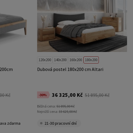
120x200
140x200
160x200
180x200
x200cm
Dubová postel 180x200 cm Altari
36 325,00 Kč
,00 Kč
51 895,00 Kč
-30%
Běžná cena:
51 895,00 Kč
Nejnižší cena:
33 625,00 Kč
ava zdarma
21-30 pracovní dní