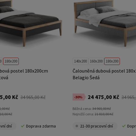
0
180x200
140x200
160x200
180x200
bová postel 180x200cm
Čalouněná dubová postel 180
tová
Belagio Šedá
5,00 Kč
24 475,00 Kč
34 965,00 Kč
34 965
-30%
5,00 Kč
Běžná cena:
34 965,00 Kč
10,00 Kč
Nejnižší cena:
21 810,00 Kč
vní dní
Doprava zdarma
21-30 pracovní dní
Dopr