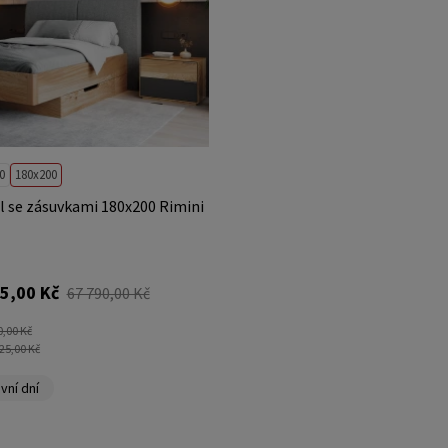
0
180x200
 se zásuvkami 180x200 Rimini
5,00 Kč
67 790,00 Kč
0,00 Kč
25,00 Kč
vní dní