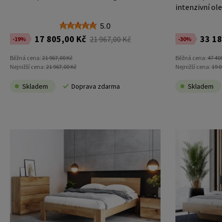
intenzivní ole
5.0
17 805,00 Kč
33 18
21 967,00 Kč
-19%
-30%
Běžná cena:
21 967,00 Kč
Běžná cena:
47 40
Nejnižší cena:
21 967,00 Kč
Nejnižší cena:
19 0
Skladem
Doprava zdarma
Skladem