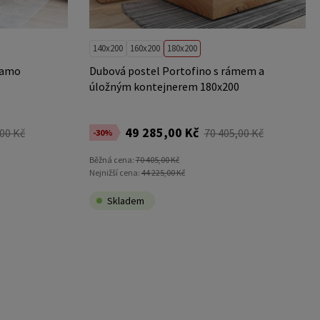
140x200
160x200
180x200
ramo
Dubová postel Portofino s rámem a
úložným kontejnerem 180x200
49 285,00 Kč
,00 Kč
70 405,00 Kč
-30%
Běžná cena:
70 405,00 Kč
Nejnižší cena:
44 225,00 Kč
Skladem