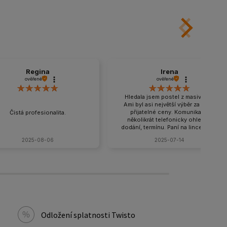
Regina
Irena
ověřené
ověřené
Hledala jsem postel z masivu a v
Ami byl asi největší výběr za velmi
přijatelné ceny. Komunikace
Čistá profesionalita.
několikrát telefonicky ohledně
dodání, termínu. Paní na lince velmi
příjemná a ochotná, snaží se vyjít
2025-08-06
2025-07-14
vstříc. Po dohodě domluvený i
výnos postele a matrace do 3
poschodí s úhradou na místě, řidič
bez problémů vše vynosil a ještě se
usmíval. Rozhodně doporučuji a
ráda nakoupím znovu.
Odložení splatnosti Twisto