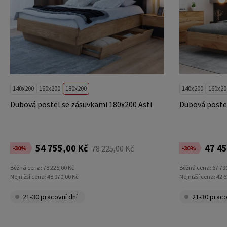
140x200
160x200
180x200
140x200
160x20
Dubová postel se zásuvkami 180x200 Asti
Dubová postel
54 755,00 Kč
47 45
78 225,00 Kč
-30%
-30%
Běžná cena:
78 225,00 Kč
Běžná cena:
67 79
Nejnižší cena:
48 070,00 Kč
Nejnižší cena:
42 6
21-30 pracovní dní
21-30 praco