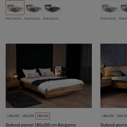
Dub čistý olej + Inari 26
Dub čistý olej + Inari 91
Dub čistý olej + Inari 95
Dub čistý olej + Inari 26
140x200
160x200
180x200
140x200
160x20
Dubová postel 180x200 cm Bergamo
Dubová poste