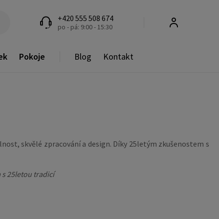
+420 555 508 674
po - pá: 9:00 - 15:30
ek
Pokoje
Blog
Kontakt
olnost, skvělé zpracování a design. Díky 25letým zkušenostem s
 25letou tradicí