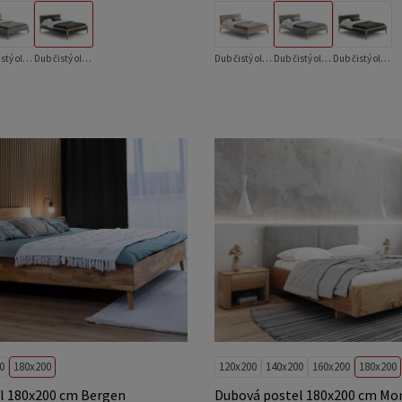
Dub čistý olej + Inari 91
Dub čistý olej + Inari 95
Dub čistý olej + Inari 26
Dub čistý olej + Inari 91
Dub čistý olej + Inari 95
0
180x200
120x200
140x200
160x200
180x200
l 180x200 cm Bergen
Dubová postel 180x200 cm Mo