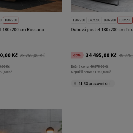
0
180x200
120x200
140x200
160x200
180x200
l 180x200 cm Rossano
Dubová postel 180x200 cm Te
0,00 Kč
34 495,00 Kč
28 759,00 Kč
49 275
-30%
9,00 Kč
Běžná cena:
49 275,00 Kč
59,00 Kč
Nejnižší cena:
31 935,00 Kč
21-30 pracovní dní