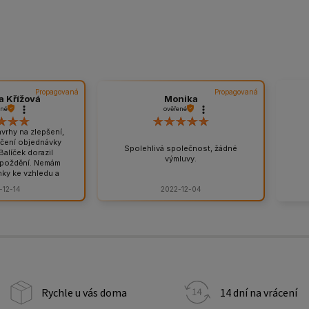
Propagovaná
Propagovaná
a Křížová
Monika
ené
ověřené
rhy na zlepšení,
čení objednávky
Spolehlivá společnost, žádné
Balíček dorazil
výmluvy.
zpoždění. Nemám
ky ke vzhledu a
avy. Balíček je
-12-14
2022-12-04
ený, odpovídá to
Všem známým jen
ručím.
Rychle u vás doma
14 dní na vrácení