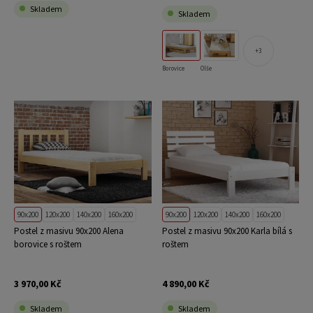
Skladem
Skladem
3
Borovice
Olše
90x200
120x200
140x200
160x200
90x200
120x200
140x200
160x200
Postel z masivu 90x200 Alena
Postel z masivu 90x200 Karla bílá s
borovice s roštem
roštem
3 970,00 Kč
4 890,00 Kč
Skladem
Skladem