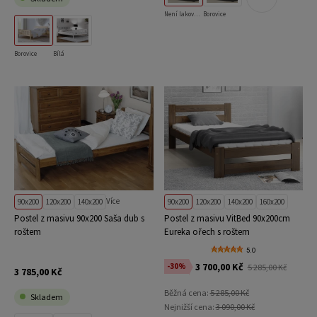
Není lakovaná
Borovice
Borovice
Bílá
Více
90x200
120x200
140x200
90x200
120x200
140x200
160x200
Postel z masivu 90x200 Saša dub s
Postel z masivu VitBed 90x200cm
roštem
Eureka ořech s roštem
5.0
3 700,00 Kč
-30%
5 285,00 Kč
3 785,00 Kč
Běžná cena:
5 285,00 Kč
Skladem
Nejnižší cena:
3 090,00 Kč