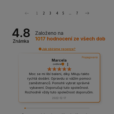
1
2
3
4
5
...
7
4.8
Založeno na
1017
hodnocení
ze všech dob
Známka
Jak sbíráme recenze?
Propagovaná
Marcela
ověřené
Moc se mi líbí balení, díky. Miluju takto
rychlá dodání. Opravdu si vážím pomoci
zaměstnanců. Pomohli vybrat správné
vybavení. Doporučuji tuto společnost.
Rozhodně vždy tuto společnost doporučím.
Pevná a bezpečná balení, rozhodně
2022-12-17
doporučuji. Balíček mi byl doručen bez
větších prodlev. Fenomenální kvalita
výrobků, žádné padělky. Doporučuji.