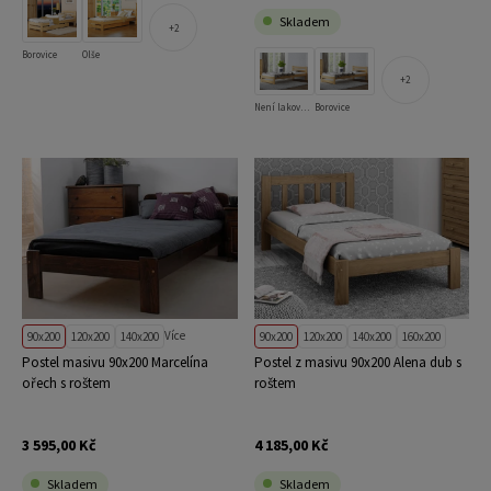
Skladem
2
Borovice
Olše
2
Není lakovaná
Borovice
Více
90x200
120x200
140x200
90x200
120x200
140x200
160x200
Postel masivu 90x200 Marcelína
Postel z masivu 90x200 Alena dub s
ořech s roštem
roštem
3 595,00 Kč
4 185,00 Kč
Skladem
Skladem