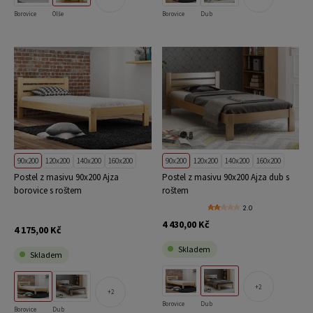
Borovice
Olše
Borovice
Dub
90x200
120x200
140x200
160x200
90x200
120x200
140x200
160x200
Postel z masivu 90x200 Ajza
Postel z masivu 90x200 Ajza dub s
borovice s roštem
roštem
2.0
4 430,00 Kč
4 175,00 Kč
Skladem
Skladem
2
2
Borovice
Dub
Borovice
Dub