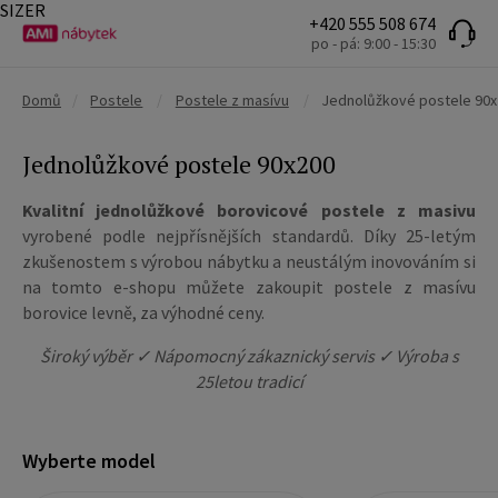
SIZER
+420 555 508 674
po - pá: 9:00 - 15:30
Domů
/
Postele
/
Postele z masívu
/
Jednolůžkové postele 90
Jednolůžkové postele 90x200
Kvalitní jednolůžkové borovicové postele z masivu
vyrobené podle nejpřísnějších standardů. Díky 25-letým
zkušenostem s výrobou nábytku a neustálým inovováním si
na tomto e-shopu můžete zakoupit postele z masívu
borovice levně, za výhodné ceny.
Široký výběr ✓ Nápomocný zákaznický servis ✓ Výroba s
25letou tradicí
Wyberte model