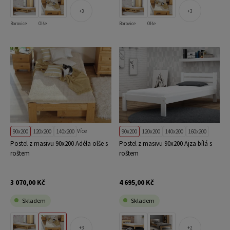
3
3
Borovice
Olše
Borovice
Olše
Více
90x200
120x200
140x200
90x200
120x200
140x200
160x200
Postel z masivu 90x200 Adéla olše s
Postel z masivu 90x200 Ajza bílá s
roštem
roštem
3 070,00 Kč
4 695,00 Kč
Skladem
Skladem
3
2