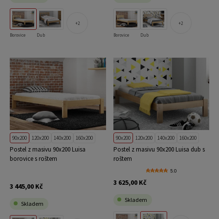
2
2
Borovice
Dub
Borovice
Dub
90x200
120x200
140x200
160x200
90x200
120x200
140x200
160x200
Postel z masivu 90x200 Luisa
Postel z masivu 90x200 Luisa dub s
borovice s roštem
roštem
5.0
3 625,00 Kč
3 445,00 Kč
Skladem
Skladem