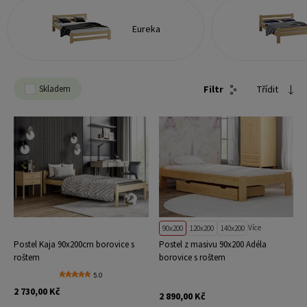
Eureka
Skladem
Filtr
Třídit
Více
90x200
120x200
140x200
Postel Kaja 90x200cm borovice s
Postel z masivu 90x200 Adéla
roštem
borovice s roštem
5.0
2 730,00 Kč
2 890,00 Kč