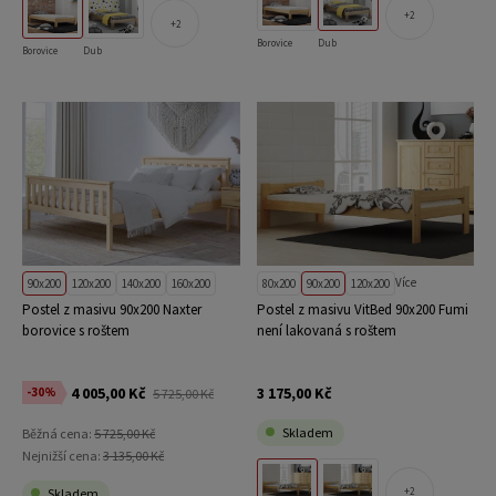
2
2
Borovice
Dub
Borovice
Dub
Více
90x200
120x200
140x200
160x200
80x200
90x200
120x200
Postel z masivu 90x200 Naxter
Postel z masivu VitBed 90x200 Fumi
borovice s roštem
není lakovaná s roštem
4 005,00 Kč
3 175,00 Kč
-30%
5 725,00 Kč
Skladem
Běžná cena:
5 725,00 Kč
Nejnižší cena:
3 135,00 Kč
2
Skladem