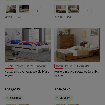
2
2
Borovice
Olše
Borovice
Dub
Více
90x200
120x200
140x200
160x200
90x200
120x200
140x200
Postel z masivu 90x200 Adéla bílá s
Postel z masivu 90x200 Adéla dub s
roštem
roštem
3 250,00 Kč
3 070,00 Kč
Skladem
Skladem