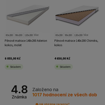
Více
Více
80x200
90x200
120x200
80x200
90x200
120x200
Pěnové matrace 140x200 Asterion
Pěnové matrace 140x200 Chiméra,
kokos, molet
kokos
6 055,00 Kč
4 650,00 Kč
Skladem
Skladem
4.8
Založeno na
1017
hodnocení
ze všech dob
Známka
Jak sbíráme recenze?