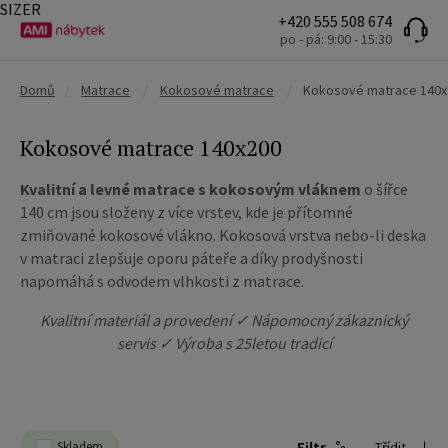
SIZER
+420 555 508 674
po - pá: 9:00 - 15:30
Domů
/
Matrace
/
Kokosové matrace
/
Kokosové matrace 140x
Kokosové matrace 140x200
Kvalitní a levné matrace s kokosovým vláknem
o šířce
140
cm jsou složeny z více vrstev, kde je přítomné
zmiňované kokosové vlákno. Kokosová vrstva nebo-li deska
v matraci
zlepšuje oporu páteře a díky prodyšnosti
napomáhá s odvodem vlhkosti z matrace.
Kvalitní materiál a provedení ✓ Nápomocný zákaznický
servis ✓ Výroba s 25letou tradicí
Skladem
Filtr
Třídit