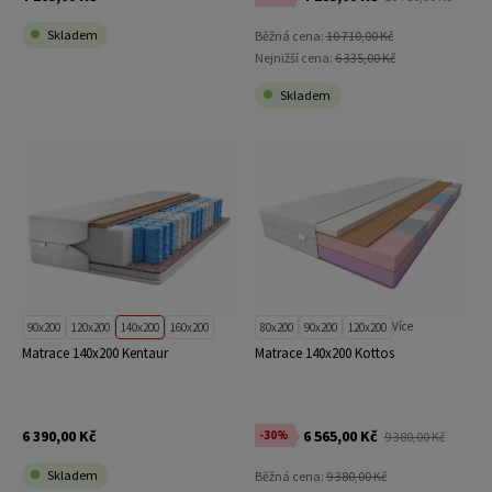
Skladem
Běžná cena:
10 710,00 Kč
Nejnižší cena:
6 335,00 Kč
Skladem
Více
90x200
120x200
140x200
160x200
80x200
90x200
120x200
Matrace 140x200 Kentaur
Matrace 140x200 Kottos
6 390,00 Kč
6 565,00 Kč
-30%
9 380,00 Kč
Skladem
Běžná cena:
9 380,00 Kč