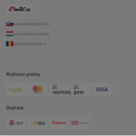
www.aminabytok.sk
www.amibutorok.hu
www.amimobila.ro
Možnosti platby
Doprava