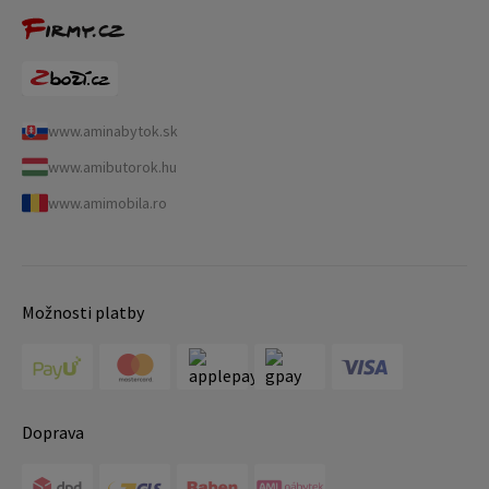
www.aminabytok.sk
www.amibutorok.hu
www.amimobila.ro
Možnosti platby
Doprava