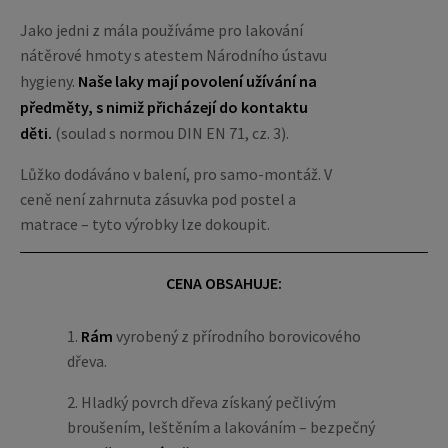
Jako jedni z mála používáme pro lakování
nátěrové hmoty s atestem Národního ústavu
hygieny.
Naše laky mají povolení užívání na
předměty, s nimiž přicházejí do kontaktu
děti.
(soulad s normou DIN EN 71, cz. 3).
Lůžko dodáváno v balení, pro samo-montáž. V
ceně není zahrnuta zásuvka pod postel a
matrace – tyto výrobky lze dokoupit.
CENA OBSAHUJE:
1.
Rám
vyrobený z přírodního borovicového
dřeva.
2. Hladký povrch dřeva získaný pečlivým
broušením, leštěním a lakováním – bezpečný