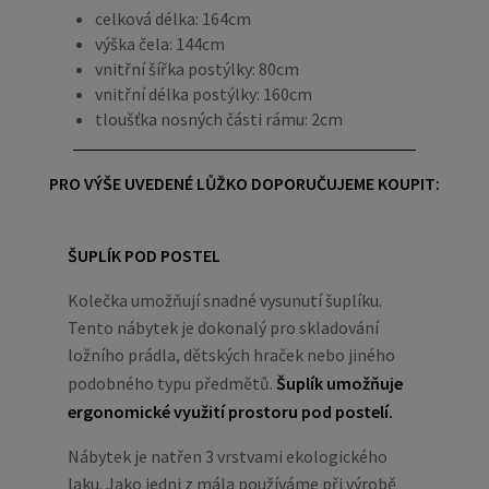
celková délka: 164cm
výška čela: 144cm
vnitřní šířka postýlky: 80cm
vnitřní délka postýlky: 160cm
tloušťka nosných části rámu: 2cm
PRO VÝŠE UVEDENÉ LŮŽKO DOPORUČUJEME KOUPIT:
ŠUPLÍK POD POSTEL
Kolečka umožňují snadné vysunutí šuplíku.
Tento nábytek je dokonalý pro skladování
ložního prádla, dětských hraček nebo jiného
podobného typu předmětů.
Šuplík umožňuje
ergonomické využití prostoru pod postelí.
Nábytek je natřen 3 vrstvami ekologického
laku. Jako jedni z mála používáme při výrobě