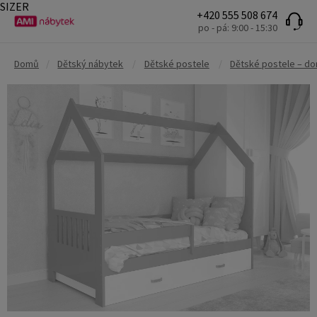
SIZER
+420 555 508 674
po - pá: 9:00 - 15:30
Domů
/
Dětský nábytek
/
Dětské postele
/
Dětské postele – d