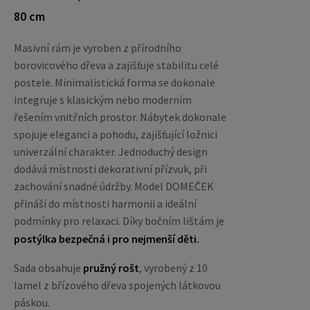
80 cm
Masivní rám je vyroben z přírodního
borovicového dřeva a zajišťuje stabilitu celé
postele. Minimalistická forma se dokonale
integruje s klasickým nebo moderním
řešením vnitřních prostor. Nábytek dokonale
spojuje eleganci a pohodu, zajišťující ložnici
univerzální charakter. Jednoduchý design
dodává místnosti dekorativní přízvuk, při
zachování snadné údržby. Model DOMEČEK
přináší do místnosti harmonii a ideální
podmínky pro relaxaci. Díky bočním lištám je
postýlka bezpečná i pro nejmenší děti.
Sada obsahuje
pružný rošt
, vyrobený z 10
lamel z břízového dřeva spojených látkovou
páskou.