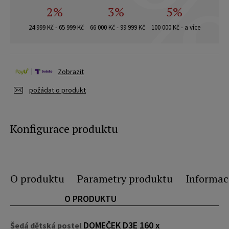
2%
3%
5%
24 999 Kč - 65 999 Kč
66 000 Kč - 99 999 Kč
100 000 Kč - a více
Zobrazit
požádat o produkt
Konfigurace produktu
O produktu
Parametry produktu
Informac
O PRODUKTU
DOMEČEK D3E 160 x
Šedá dětská postel