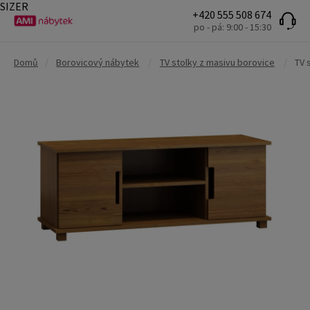
SIZER
+420 555 508 674
po - pá: 9:00 - 15:30
Domů
/
Borovicový nábytek
/
TV stolky z masivu borovice
/
TV 