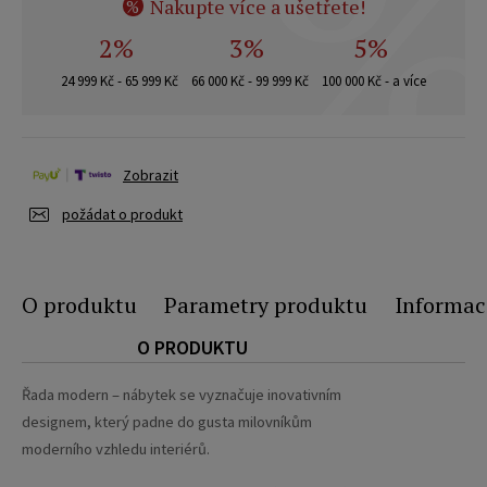
Nakupte více a ušetřete!
%
2%
3%
5%
24 999 Kč - 65 999 Kč
66 000 Kč - 99 999 Kč
100 000 Kč - a více
Zobrazit
požádat o produkt
O produktu
Parametry produktu
Informac
O PRODUKTU
Řada modern – nábytek se vyznačuje inovativním
designem, který padne do gusta milovníkům
moderního vzhledu interiérů.