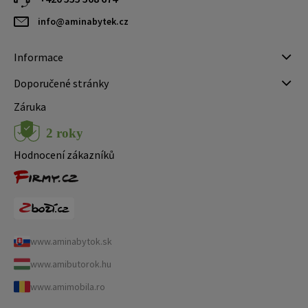
info@aminabytek.cz
Informace
Doporučené stránky
Záruka
Hodnocení zákazníků
www.aminabytok.sk
www.amibutorok.hu
www.amimobila.ro