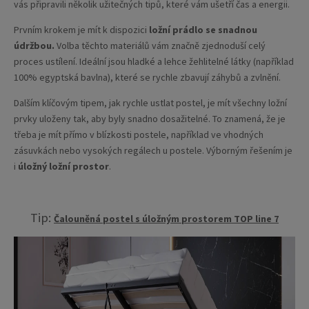
vás připravili několik užitečných tipů, které vám ušetří čas a energii.
Prvním krokem je mít k dispozici
ložní prádlo se snadnou
údržbou.
Volba těchto materiálů vám značně zjednoduší celý
proces ustílení. Ideální jsou hladké a lehce žehlitelné látky (například
100% egyptská bavlna), které se rychle zbavují záhybů a zvlnění.
Dalším klíčovým tipem, jak rychle ustlat postel, je mít všechny ložní
prvky uloženy tak, aby byly snadno dosažitelné. To znamená, že je
třeba je mít přímo v blízkosti postele, například ve vhodných
zásuvkách nebo vysokých regálech u postele. Výborným řešením je
i
úložný ložní prostor
.
Tip:
Čalouněná postel s úložným prostorem TOP line 7