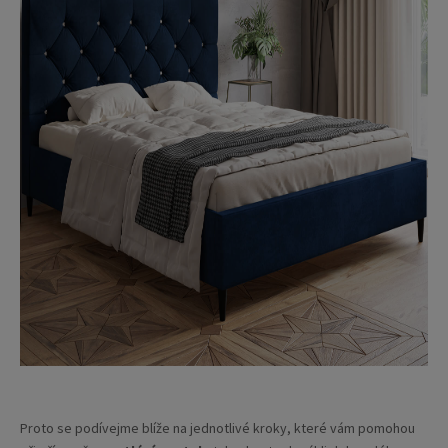
Proto se podívejme blíže na jednotlivé kroky, které vám pomohou