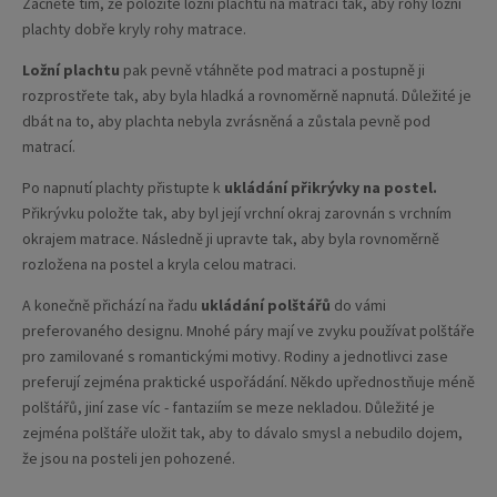
Začněte tím, že položíte ložní plachtu na matraci tak, aby rohy ložní
plachty dobře kryly rohy matrace.
Ložní plachtu
pak pevně vtáhněte pod matraci a postupně ji
rozprostřete tak, aby byla hladká a rovnoměrně napnutá. Důležité je
dbát na to, aby plachta nebyla zvrásněná a zůstala pevně pod
matrací.
Po napnutí plachty přistupte k
ukládání přikrývky na postel.
Přikrývku položte tak, aby byl její vrchní okraj zarovnán s vrchním
okrajem matrace. Následně ji upravte tak, aby byla rovnoměrně
rozložena na postel a kryla celou matraci.
A konečně přichází na řadu
ukládání polštářů
do vámi
preferovaného designu. Mnohé páry mají ve zvyku používat
polštáře
pro zamilované
s romantickými motivy. Rodiny a jednotlivci zase
preferují zejména praktické uspořádání. Někdo upřednostňuje méně
polštářů, jiní zase víc - fantaziím se meze nekladou. Důležité je
zejména polštáře uložit tak, aby to dávalo smysl a nebudilo dojem,
že jsou na posteli jen pohozené.