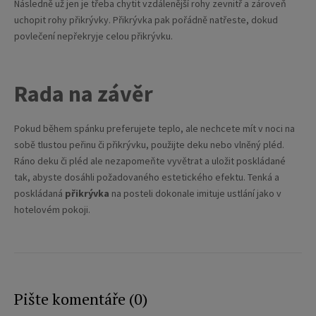
Následně už jen je třeba chytit vzdálenější rohy zevnitř a zároveň
uchopit rohy přikrývky. Přikrývka pak pořádně natřeste, dokud
povlečení nepřekryje celou přikrývku.
Rada na závěr
Pokud během spánku preferujete teplo, ale nechcete mít v noci na
sobě tlustou peřinu či přikrývku, použijte deku nebo vlněný pléd.
Ráno deku či pléd ale nezapomeňte vyvětrat a uložit poskládané
tak, abyste dosáhli požadovaného estetického efektu. Tenká a
poskládaná
přikrývka
na posteli dokonale imituje ustlání jako v
hotelovém pokoji.
Pište komentáře (0)