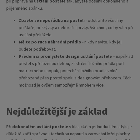
při přípravě na
ustlání postele
tak, abyste dosáhli dokonalého a
příjemného spánku.
Zbavte se nepořádku na posteli
- odstraňte všechny
polštáře, přikrývky a dekorační prvky. Všechno, co by vám při
ustílání překáželo.
Mějte po ruce náhradní prádlo
- nikdy nevíte, kdy jej
budete potřebovat.
Předem si promyslete design ustlání postele
– například
postel s přeloženou dekou, zastrčení ložního prádla pod
matraci nebo naopak, ponechání ložního prádla volně
přehozené přes postel spolu s designovým přehozem. Těch
možností je ovšem samozřejmě mnohem více.
Nejdůležitější je základ
Při
dokonalém ustlání postele
v klasickém jednoduchém stylu je
důležité začít správnou technikou napnutí a zarovnání ložní plachty.