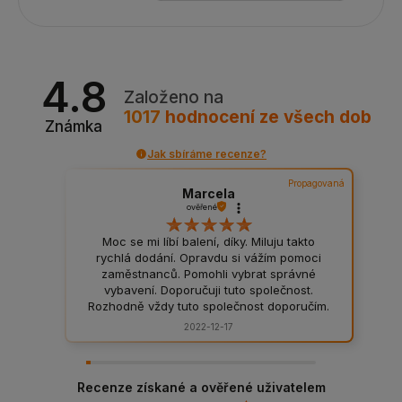
4.8
Založeno na
1017
hodnocení
ze všech dob
Známka
Jak sbíráme recenze?
Propagovaná
Marcela
ověřené
Moc se mi líbí balení, díky. Miluju takto
rychlá dodání. Opravdu si vážím pomoci
zaměstnanců. Pomohli vybrat správné
vybavení. Doporučuji tuto společnost.
Rozhodně vždy tuto společnost doporučím.
Pevná a bezpečná balení, rozhodně
2022-12-17
doporučuji. Balíček mi byl doručen bez
větších prodlev. Fenomenální kvalita
výrobků, žádné padělky. Doporučuji.
Recenze získané a ověřené uživatelem