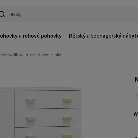
ohovky a rohové pohovky
Dětský a teenagerský nábyt
da č4 šířka 120 cm 5š Venuci bílý
K