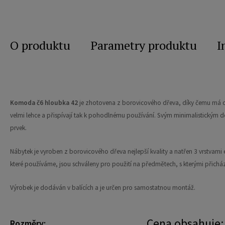
O produktu
Parametry produktu
I
Komoda č6 hloubka 42
je zhotovena z borovicového dřeva, díky čemu má od
velmi lehce a přispívají tak k pohodlnému používání. Svým minimalistickým d
prvek.
Nábytek je vyroben z borovicového dřeva nejlepší kvality a natřen 3 vrstvami e
které používáme, jsou schváleny pro použití na předmětech, s kterými přicház
Výrobek je dodáván v balících a je určen pro samostatnou montáž.
Cena obsahuje:
Rozměry: