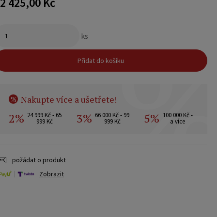
2 425,00 Kč
ks
Přidat do košíku
Nakupte více a ušetřete!
%
2%
3%
5%
24 999 Kč - 65
66 000 Kč - 99
100 000 Kč -
999 Kč
999 Kč
a více
požádat o produkt
Zobrazit