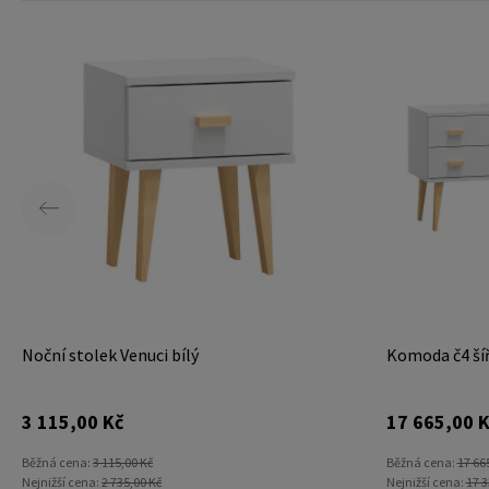
Noční stolek Venuci bílý
Komoda č4 šíř
3 115,00 Kč
17 665,00 K
Běžná cena:
3 115,00 Kč
Běžná cena:
17 66
Nejnižší cena:
2 735,00 Kč
Nejnižší cena:
17 3