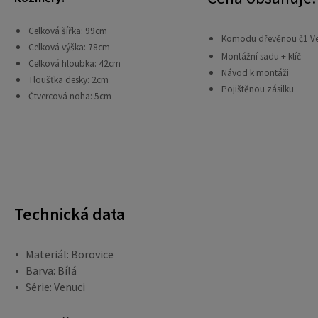
Celková šířka: 99cm
Komodu dřevěnou č1
V
Celková výška: 78cm
Montážní sadu + klíč
Celková hloubka: 42cm
Návod k montáži
Tloušťka desky: 2cm
Pojištěnou zásilku
Čtvercová noha: 5cm
Technická data
Materiál: Borovice
Barva: Bílá
Série: Venuci