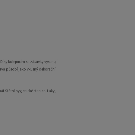
ky kolejnicím se zásuvky vysunují
řeva působí jako vkusný dekorační
át Státní hygienické stanice. Laky,