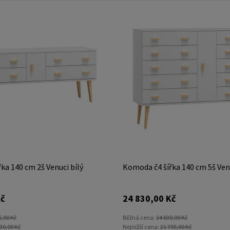
ka 140 cm 2š Venuci bílý
Komoda č4 šířka 140 cm 5š Venu
č
24 830,00 Kč
5,00 Kč
Běžná cena:
24 830,00 Kč
30,00 Kč
Nejnižší cena:
21 795,00 Kč