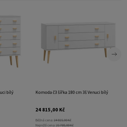
ci bílý
Komoda č3 šířka 180 cm 3š Venuci bílý
24 815,00 Kč
Běžná cena:
24 815,00 Kč
Nejnižší cena:
21 785,00 Kč