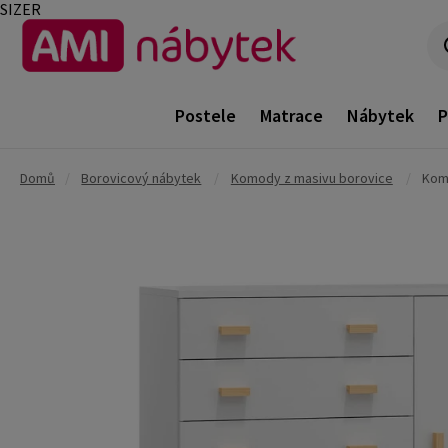
SIZER
Postele
Matrace
Nábytek
P
Domů
/
Borovicový nábytek
/
Komody z masivu borovice
/
Komo