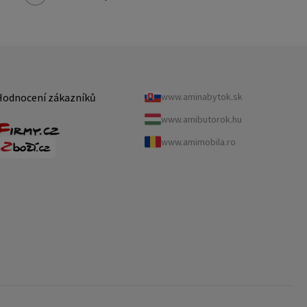
Hodnocení zákazníků
www.aminabytok.sk
www.amibutorok.hu
www.amimobila.ro