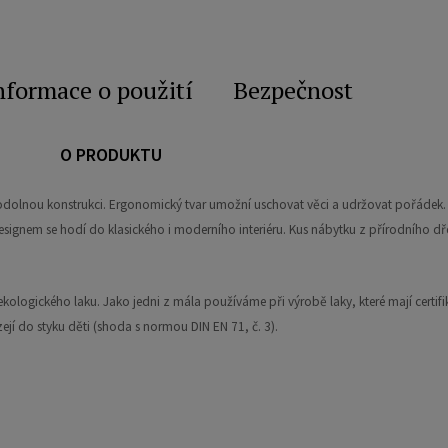
nformace o použití
Bezpečnost
O PRODUKTU
olnou konstrukci. Ergonomický tvar umožní uschovat věci a udržovat pořádek. Dí
esignem se hodí do klasického i moderního interiéru. Kus nábytku z přírodního d
kologického laku. Jako jedni z mála používáme při výrobě laky, které mají certifik
ejí do styku děti (shoda s normou DIN EN 71, č. 3).