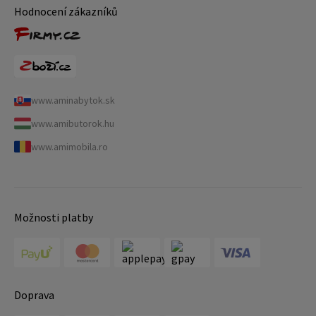
Hodnocení zákazníků
www.aminabytok.sk
www.amibutorok.hu
www.amimobila.ro
Možnosti platby
Doprava