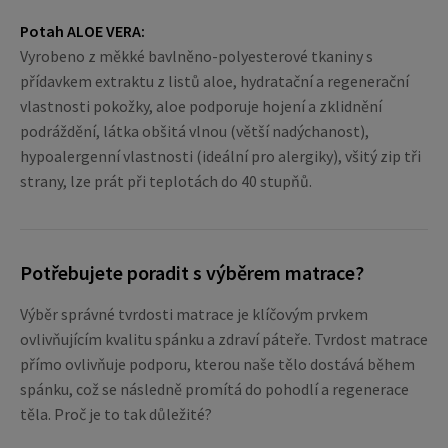
Potah ALOE VERA:
Vyrobeno z měkké bavlněno-polyesterové tkaniny s
přídavkem extraktu z listů aloe, hydratační a regenerační
vlastnosti pokožky, aloe podporuje hojení a zklidnění
podráždění, látka obšitá vlnou (větší nadýchanost),
hypoalergenní vlastnosti (ideální pro alergiky), všitý zip tři
strany, lze prát při teplotách do 40 stupňů.
Potřebujete poradit s výběrem matrace?
Výběr správné tvrdosti matrace je klíčovým prvkem
ovlivňujícím kvalitu spánku a zdraví páteře. Tvrdost matrace
přímo ovlivňuje podporu, kterou naše tělo dostává během
spánku, což se následně promítá do pohodlí a regenerace
těla. Proč je to tak důležité?