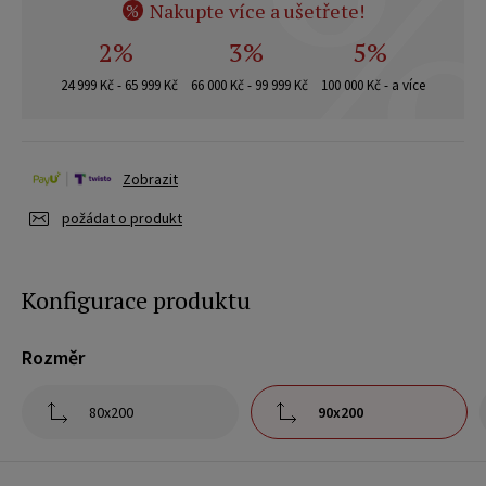
Nakupte více a ušetřete!
%
2%
3%
5%
24 999 Kč - 65 999 Kč
66 000 Kč - 99 999 Kč
100 000 Kč - a více
Zobrazit
požádat o produkt
Konfigurace produktu
Rozměr
80x200
90x200