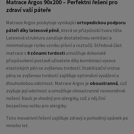
Matrace Argos 90x200 – Perfektní řešení pro
zdraví vaší páteře
Matrace Argos poskytuje vynikající
ortopedickou podporu
páteři díky latexové pěně
, která se přizpůsobí tvaru těla.
Latexová struktura zaručuje dostatečnou ventilaci a
minimalizuje riziko vzniku plísní a roztočů. Středová část
matrace s
9 zónami tvrdosti
umožňuje dokonalé
přizpůsobení postavě uživatele díky kombinaci vysoce
elastických pěn se zvýšenou tvrdostí. Stabilizační vrstva
pěny se zvýšenou tvrdostí zajišťuje optimální vyvážení a
dlouhodobou odolnost. Matrace Argos je
oboustranná
, což
zvyšuje její odolnost a umožňuje oboustranné rovnoměrné
nošení. Navíc je vhodný pro alergiky, což z něj činí
bezpečnou volbu pro alergiky.
Toto inovativní řešení zajišťuje zdravý a pohodlný spánek po
mnoho let.