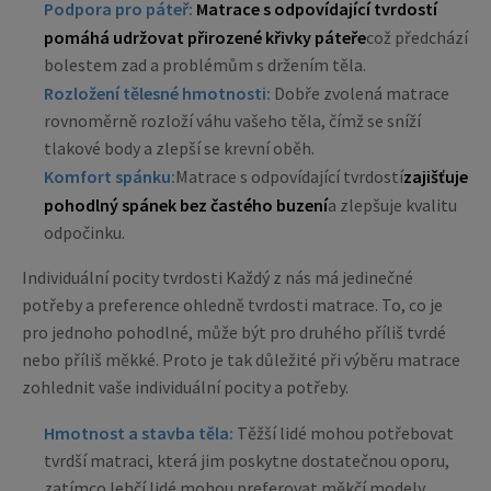
Podpora pro páteř:
Matrace s odpovídající tvrdostí
pomáhá udržovat přirozené křivky páteře
což předchází
bolestem zad a problémům s držením těla.
Rozložení tělesné hmotnosti:
Dobře zvolená matrace
rovnoměrně rozloží váhu vašeho těla, čímž se sníží
tlakové body a zlepší se krevní oběh.
Komfort spánku:
Matrace s odpovídající tvrdostí
zajišťuje
pohodlný spánek bez častého buzení
a zlepšuje kvalitu
odpočinku.
Individuální pocity tvrdosti Každý z nás má jedinečné
potřeby a preference ohledně tvrdosti matrace. To, co je
pro jednoho pohodlné, může být pro druhého příliš tvrdé
nebo příliš měkké. Proto je tak důležité při výběru matrace
zohlednit vaše individuální pocity a potřeby.
Hmotnost a stavba těla:
Těžší lidé mohou potřebovat
tvrdší matraci, která jim poskytne dostatečnou oporu,
zatímco lehčí lidé mohou preferovat měkčí modely.