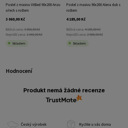
Postel z masivu VitBed 90x200 Anzu
Postel z masivu 90x200 Alena dub s
ořech s roštem
roštem
3 060,00 Kč
4 185,00 Kč
Běžná cena:
3 060,00 Kč
Běžná cena:
4 185,00 Kč
Nejnižší cena:
1 940,00 Kč
Nejnižší cena:
2 980,00 Kč
Skladem
Skladem
Hodnocení
Produkt nemá žádné recenze
Český výrobek
Rychle u vás doma