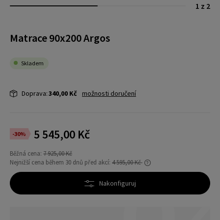
1 z 2
Matrace 90x200 Argos
Skladem
Doprava:
340,00 Kč
možnosti doručení
5 545,00 Kč
-30%
Běžná cena:
7 925,00 Kč
Nejnižší cena během 30 dnů před akcí:
4 595,00 Kč
Pokud se produkt prodává méně než 30 dní,
zobrazí se nejnižší cena od uvedení produktu
Nakonfiguruj
do prodeje.