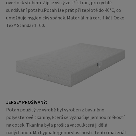
overlock stehem. Zip je všitý ze tří stran, pro rychlé
sundávání potahu.Potah lze prát při teplotě do 40°C, co
umožňuje hygienický spánek. Materiál má certifikát Oeko-
Tex® Standard 100.
JERSEY PROŠÍVANÝ:
Potah použitý ve výrobě byl vyroben z bavlněno-
polyesterové tkaniny, která se vyznačuje jemnou měkostí
na dotek. Tkanina byla prošita vatou,která jí dělá
nadýchanou. Má hypoalergenní vlastnosti. Tento materiál