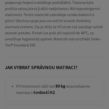
podporuje hojení a sklidňuje podráždění. Tkanina byla
prošita vatou,která jí dělá nadýchanou. Má hypoalergenní
vlastnosti. Tento materiál zabraňuje vzniku bakterií a
plísní. Všechny spoje jsou na vnitřní straně chráněny
overlock stehem. Zip je všitý ze tří stran což zaručuje rychlé
sejmutí potahu. Potah lze prát při teplotě do 40°C, co
umožňuje hygienický spánek. Materiál má certifikát Oeko-
Tex® Standard 100.
JAK VYBRAT SPRÁVNOU MATRACI?
80 kg
Při hmotnosti nižší než
doporučujeme
tvrdostí H2
matrace s
.