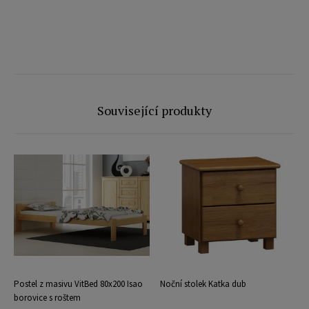
Související produkty
Postel z masivu VitBed 80x200 Isao
Noční stolek Katka dub
borovice s roštem
b