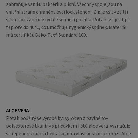
zabraňuje vzniku bakterií a plísní. Všechny spoje jsou na
vnitřní straně chráněny overlock stehem. Zip je všitý ze tří
stran což zaručuje rychlé sejmutí potahu. Potah lze prát při
teplotě do 40°C, co umožňuje hygienický spánek. Materiál
má certifikát Oeko-Tex® Standard 100.
ALOE VERA:
Potah použitý ve výrobě byl vyroben z bavlněno-
polyesterové tkaniny s přídavkem listů aloe vera. Vyznačuje
se regeneračními a hydratačními vlastnostmi pro kůži. Aloe