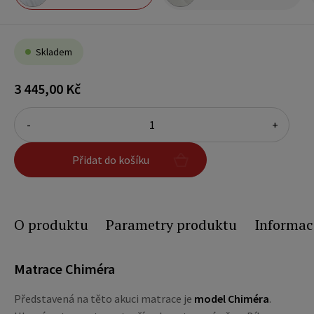
Skladem
3 445,00 Kč
-
+
Přidat do košíku
O produktu
Parametry produktu
Informac
Matrace Chiméra
Představená na těto akuci matrace je
model Chiméra
.