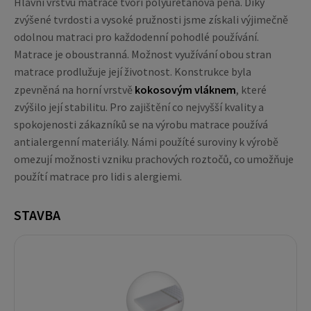
Hlavní vrstvu matrace tvoří polyuretanová pěna. Díky
zvýšené tvrdosti a vysoké pružnosti jsme získali výjimečně
odolnou matraci pro každodenní pohodlé používání.
Matrace je oboustranná. Možnost využívání obou stran
matrace prodlužuje její životnost. Konstrukce byla
zpevněná na horní vrstvě
kokosovým vláknem
, které
zvýšilo její stabilitu. Pro zajištění co nejvyšší kvality a
spokojenosti zákazníků se na výrobu matrace používá
antialergenní materiály. Námi použíté suroviny k výrobě
omezují možnosti vzniku prachových roztočů, co umožňuje
použítí matrace pro lidi s alergiemi.
STAVBA