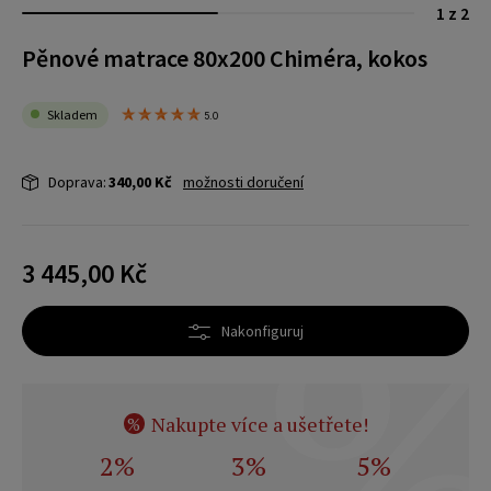
1 z 2
Pěnové matrace 80x200 Chiméra, kokos
Skladem
5.0
Doprava:
340,00 Kč
možnosti doručení
3 445,00 Kč
Nakonfiguruj
Nakupte více a ušetřete!
%
2%
3%
5%