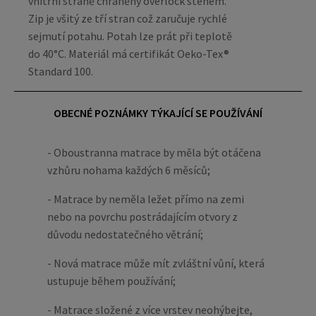
vnitřní straně chráněny overlock stehem.
Zip je všitý ze tří stran což zaručuje rychlé
sejmutí potahu. Potah lze prát při teplotě
do 40°C. Materiál má certifikát Oeko-Tex®
Standard 100.
OBECNÉ POZNÁMKY TÝKAJÍCÍ SE POUŽÍVÁNÍ
- Oboustranna matrace by měla být otáčena
vzhůru nohama každých 6 měsíců;
- Matrace by neměla ležet přímo na zemi
nebo na povrchu postrádajícím otvory z
důvodu nedostatečného větrání;
- Nová matrace může mít zvláštní vůní, která
ustupuje během používání;
- Matrace složené z více vrstev neohýbejte,