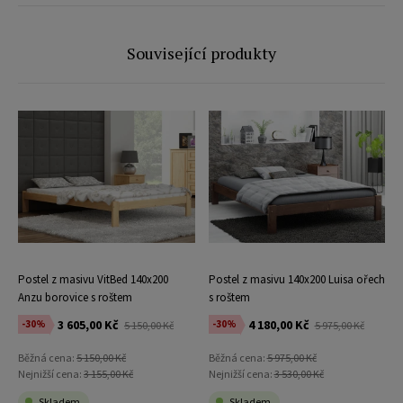
Související produkty
Postel z masivu VitBed 140x200
Postel z masivu 140x200 Luisa ořech
Anzu borovice s roštem
s roštem
3 605,00 Kč
4 180,00 Kč
-30%
-30%
5 150,00 Kč
5 975,00 Kč
Běžná cena:
5 150,00 Kč
Běžná cena:
5 975,00 Kč
Nejnižší cena:
3 155,00 Kč
Nejnižší cena:
3 530,00 Kč
Skladem
Skladem