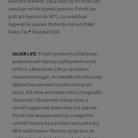
overlock stehem. Zip je všitý ze tří stran což
zaručuje rychlé sejmutí potahu. Potah lze
prát při teplotě do 40°C, co umožňuje
hygienický spánek. Materiál má certifikát
Oeko-Tex® Standard 100.
SILVER LIFE:
Potah vyrobený z viskózovo-
polyesterové tkaniny s přídavkem iontů
stříbra. Látka Silver Life je výrobkem
nanotechnologie. Je charakteristická svoji
výjimečnou pevností a odolností proti
otěru. Má silné antibakteriální a fungicidní
vlastnosti. Významně snižuje stres a
vytváří hygieniské podmínky pro spánek.
Potah má neopakovatelný a elegantní
vzhled.Tkanina byla prošita vatou,která jí
dělá nadýchanou.
Všechny spoje jsou na