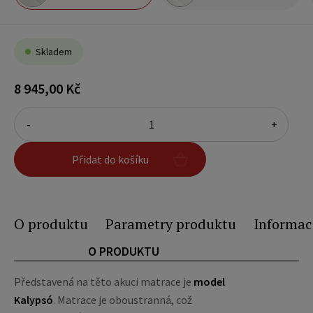
Skladem
8 945,00 Kč
-
+
Přidat do košíku
O produktu
Parametry produktu
Informac
O PRODUKTU
Představená na těto akuci matrace je
model
Kalypsó
. Matrace je oboustranná, což