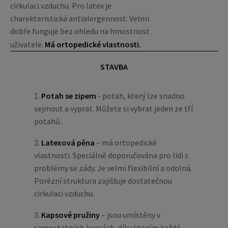
cirkulaci vzduchu. Pro latex je
charekteristická antialergennost. Velmi
dobře funguje bez ohledu na hmostnost
uživatele.
Má ortopedické vlastnosti.
STAVBA
1.
Potah se zipem
- potah, který lze snadno
sejmout a vyprat. Můžete si vybrat jeden ze tří
potahů.
2.
Latexová pěna
– má ortopedické
vlastnosti. Speciálně doporučována pro lidi s
problémy se zády. Je velmi flexibilní a odolná.
Porézní struktura zajišťuje dostatečnou
cirkulaci vzduchu.
3.
Kapsové pružiny
– jsou umístěny v
samostatných kapsách, díky kterým každá