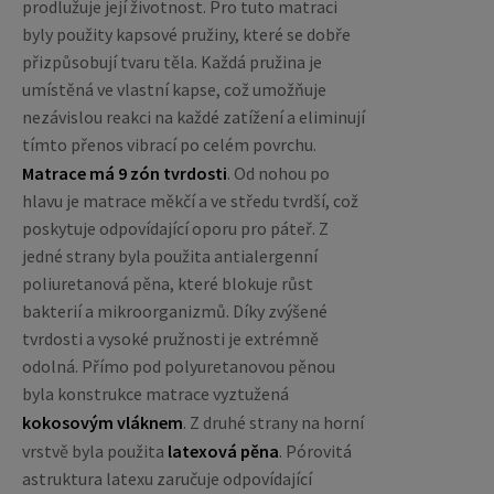
prodlužuje její životnost. Pro tuto matraci
byly použity kapsové pružiny, které se dobře
přizpůsobují tvaru těla. Každá pružina je
umístěná ve vlastní kapse, což umožňuje
nezávislou reakci na každé zatížení a eliminují
tímto přenos vibrací po celém povrchu.
Matrace má 9 zón tvrdosti
. Od nohou po
hlavu je matrace měkčí a ve středu tvrdší, což
poskytuje odpovídající oporu pro páteř. Z
jedné strany byla použita antialergenní
poliuretanová pěna, které blokuje růst
bakterií a mikroorganizmů. Díky zvýšené
tvrdosti a vysoké pružnosti je extrémně
odolná. Přímo pod polyuretanovou pěnou
byla konstrukce matrace vyztužená
kokosovým vláknem
. Z druhé strany na horní
vrstvě byla použita
latexová pěna
. Pórovitá
astruktura latexu zaručuje odpovídající