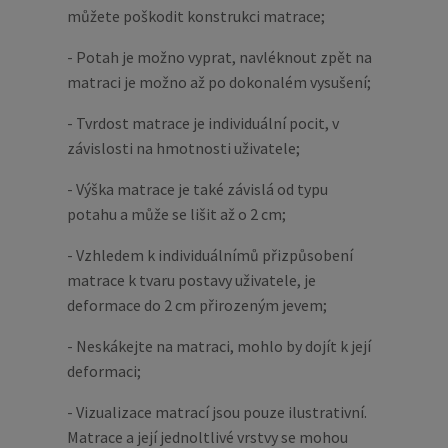
můžete poškodit konstrukci matrace;
- Potah je možno vyprat, navléknout zpět na
matraci je možno až po dokonalém vysušení;
- Tvrdost matrace je individuální pocit, v
závislosti na hmotnosti uživatele;
- Výška matrace je také závislá od typu
potahu a může se lišit až o 2 cm;
- Vzhledem k individuálnímů přizpůsobení
matrace k tvaru postavy uživatele, je
deformace do 2 cm přirozeným jevem;
- Neskákejte na matraci, mohlo by dojít k její
deformaci;
- Vizualizace matrací jsou pouze ilustrativní.
Matrace a její jednoltlivé vrstvy se mohou