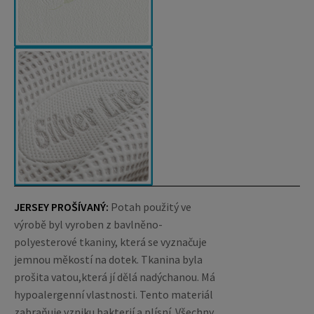
JERSEY PROŠÍVANÝ:
Potah použitý ve
výrobě byl vyroben z bavlněno-
polyesterové tkaniny, která se vyznačuje
jemnou měkostí na dotek. Tkanina byla
prošita vatou,která jí dělá nadýchanou. Má
hypoalergenní vlastnosti. Tento materiál
zabraňuje vzniku bakterií a plísní.
Všechny