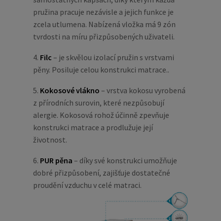
pružina pracuje nezávisle a jejich funkce je
zcela utlumena. Nabízená vložka má 9 zón
tvrdosti na míru přizpůsobených uživateli.
4.
Filc
– je skvělou izolací pružin s vrstvami
pěny. Posiluje celou konstrukci matrace..
5.
Kokosové vlákno
– vrstva kokosu vyrobená
z přírodních surovin, které nezpůsobují
alergie. Kokosová rohož účinně zpevňuje
konstrukci matrace a prodlužuje její
životnost.
6.
PUR pěna
– díky své konstrukci umožňuje
dobré přizpůsobení, zajišťuje dostatečné
proudění vzduchu v celé matraci.