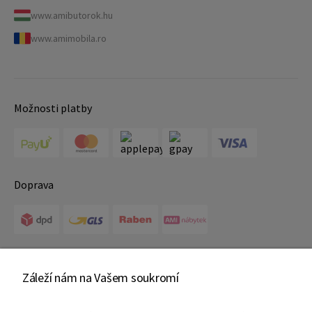
www.amibutorok.hu
www.amimobila.ro
Možnosti platby
Doprava
Certifikáty
Záleží nám na Vašem soukromí