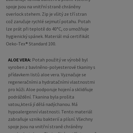
spoje jsou na vnitřní straně chráněny
overlock stehem. Zip je všitý ze tří stran
což zaručuje rychlé sejmutí potahu. Potah
lze prát při teplotě do 40°C, co umožňuje
hygienický spánek. Materiál má certifikát
Oeko-Tex® Standard 100.
ALOE VERA:
Potah použitý ve výrobě byl
vyroben z bavlněno-polyesterové tkaniny s
přídavkem listů aloe vera. Vyznačuje se
regeneračními a hydratačními vlastnostmi
pro kůži. Aloe podporuje hojení a sklidňuje
podráždění. Tkanina byla prošita
vatou,která jí dělá nadýchanou. Má
hypoalergenní vlastnosti. Tento materiál
zabraňuje vzniku bakterií a plísní.
Všechny
spoje jsou na vnitřní straně chráněny