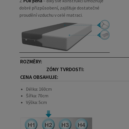
2.
PUR pěna
– díky své konstrukci umožňuje
dobré přizpůsobení, zajišťuje dostatečné
proudění vzduchu v celé matraci.
ROZMĚRY:
ZÓNY TVRDOSTI:
CENA OBSAHUJE:
Délka: 160cm
Šířka: 70cm
Výška: 5cm