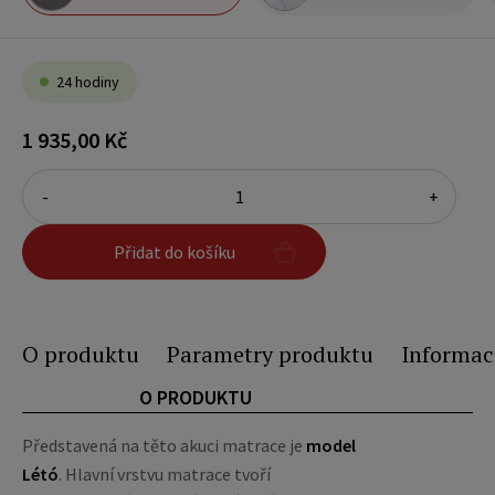
24 hodiny
1 935,00 Kč
-
+
Přidat do košíku
O produktu
Parametry produktu
Informac
O PRODUKTU
Představená na těto akuci matrace je
model
Létó
. Hlavní vrstvu matrace tvoří