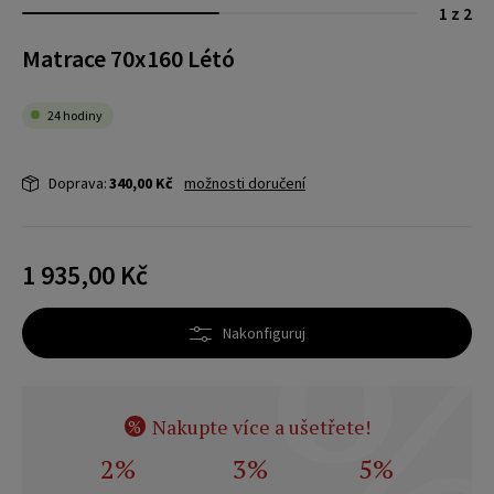
1 z 2
Matrace 70x160 Létó
24 hodiny
Doprava:
340,00 Kč
možnosti doručení
1 935,00 Kč
Nakonfiguruj
Nakupte více a ušetřete!
%
2%
3%
5%