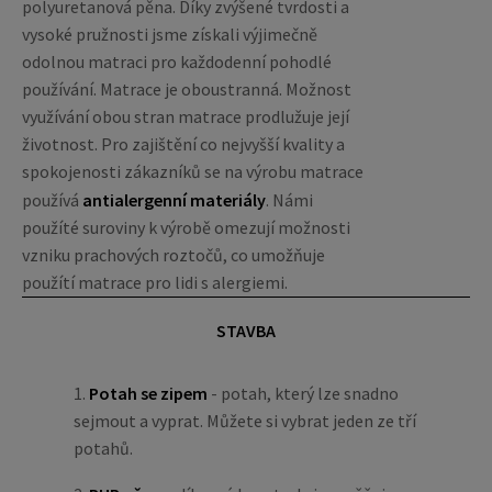
polyuretanová pěna. Díky zvýšené tvrdosti a
vysoké pružnosti jsme získali výjimečně
odolnou matraci pro každodenní pohodlé
používání. Matrace je oboustranná. Možnost
využívání obou stran matrace prodlužuje její
životnost. Pro zajištění co nejvyšší kvality a
spokojenosti zákazníků se na výrobu matrace
používá
antialergenní materiály
. Námi
použíté suroviny k výrobě omezují možnosti
vzniku prachových roztočů, co umožňuje
použítí matrace pro lidi s alergiemi.
STAVBA
1.
Potah se zipem
- potah, který lze snadno
sejmout a vyprat. Můžete si vybrat jeden ze tří
potahů.