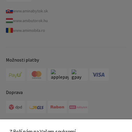
www.aminabytok.sk
www.amibutorok.hu
www.amimobila.ro
Možnosti platby
Doprava
Certifikáty
Záleží nám na Vašem soukromí