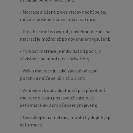
- Matrace složené z více vrstev neohýbejte,
můžete poškodit konstrukci matrace;
- Potah je možno vyprat, navléknout zpět na
matraci je možno až po dokonalém vysušení;
- Tvrdost matrace je individuální pocit, v
závislosti na hmotnosti uživatele;
- Výška matrace je také závislá od typu
potahu a může se lišit až o 2 cm;
- Vzhledem k individuálnímů přizpůsobení
matrace k tvaru postavy uživatele, je
deformace do 2 cm přirozeným jevem;
- Neskákejte na matraci, mohlo by dojít k její
deformaci;