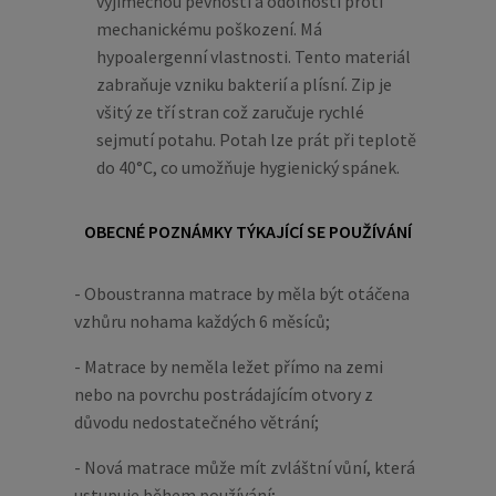
výjimečnou pevností a odolností proti
mechanickému poškození. Má
hypoalergenní vlastnosti. Tento materiál
zabraňuje vzniku bakterií a plísní. Zip je
všitý ze tří stran což zaručuje rychlé
sejmutí potahu. Potah lze prát při teplotě
do 40°C, co umožňuje hygienický spánek.
OBECNÉ POZNÁMKY TÝKAJÍCÍ SE POUŽÍVÁNÍ
- Oboustranna matrace by měla být otáčena
vzhůru nohama každých 6 měsíců;
- Matrace by neměla ležet přímo na zemi
nebo na povrchu postrádajícím otvory z
důvodu nedostatečného větrání;
- Nová matrace může mít zvláštní vůní, která
ustupuje během používání;