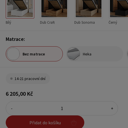
Bílý
Dub Craft
Dub Sonoma
Černý
Matrace:
Bez matrace
Heka
14-21 pracovní dní
6 205,00 Kč
-
+
Přidat do košíku