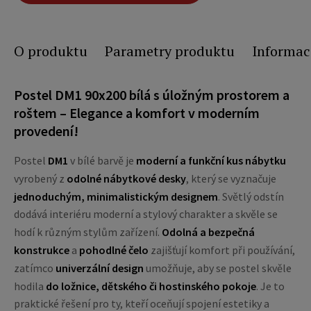
O produktu
Parametry produktu
Informac
Postel DM1 90x200 bílá s úložným prostorem a
roštem – Elegance a komfort v moderním
provedení!
Postel
DM1
v bílé barvě je
moderní a funkční kus nábytku
vyrobený z
odolné nábytkové desky
, který se vyznačuje
jednoduchým, minimalistickým designem
. Světlý odstín
dodává interiéru moderní a stylový charakter a skvěle se
hodí k různým stylům zařízení.
Odolná a bezpečná
konstrukce
a
pohodlné čelo
zajišťují komfort při používání,
zatímco
univerzální design
umožňuje, aby se postel skvěle
hodila
do ložnice, dětského či hostinského pokoje
. Je to
praktické řešení pro ty, kteří oceňují spojení estetiky a