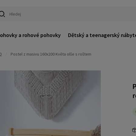
ohovky a rohové pohovky
Dětský a teenagerský nábyt
0
/
Postel z masivu 160x200 Květa olše s roštem
P