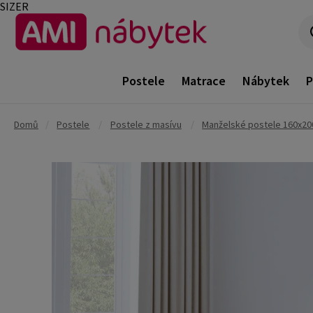
SIZER
Postele
Matrace
Nábytek
P
Domů
/
Postele
/
Postele z masívu
/
Manželské postele 160x20