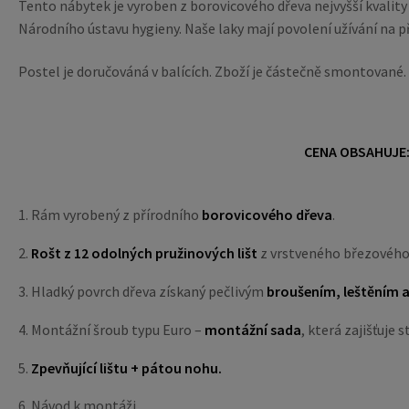
Tento nábytek je vyroben z borovicového dřeva nejvyšší kvali
Národního ústavu hygieny. Naše laky mají povolení užívání na př
Postel je doručováná v balících. Zboží je částečně smontované. P
CENA OBSAHUJE
1. Rám vyrobený z přírodního
borovicového dřeva
.
2.
Rošt z 12 odolných pružinových lišt
z vrstveného březového
3. Hladký povrch dřeva získaný pečlivým
broušením, leštěním 
4. Montážní šroub typu Euro –
montážní sada
, která zajišťuje 
5.
Zpevňující lištu + pátou nohu.
6. Návod k montáži.