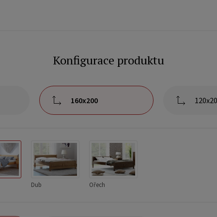
Konfigurace produktu
160x200
120x2
Dub
Ořech