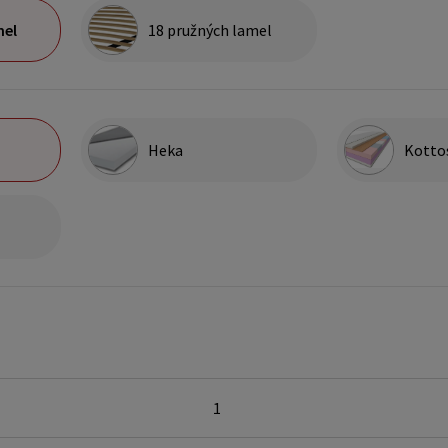
mel
18 pružných lamel
Heka
Kotto