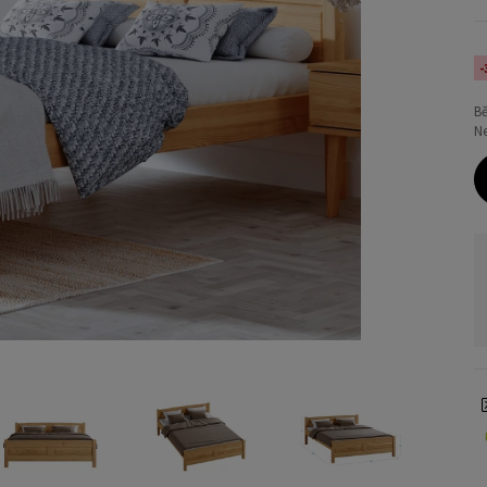
-
B
Ne