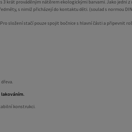
ty s 3 krát prováděným nátěrem ekologickými barvami. Jako jedni
edměty, s nimiž přicházejí do kontaktu děti. (soulad s normou DIN 
ro složení stačí pouze spojit bočnice s hlavní části a připevnit ro
:
 dřeva.
a lakováním.
stabilní konstrukci.