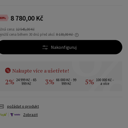
8 780,00 Kč
30%
ěžná cena:
12 545,00 Kč
jnižší cena během 30 dnů před akcí:
8 130,00 Kč
Nakonfiguruj
Pokud se produkt prodává méně než 30 dní,
zobrazí se nejnižší cena od uvedení produktu
do prodeje.
Nakupte více a ušetřete!
%
2%
3%
5%
24 999 Kč - 65
66 000 Kč - 99
100 000 Kč -
999 Kč
999 Kč
a více
požádat o produkt
Zobrazit