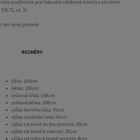
 z mála používáme pro lakování nátěrové hmoty s atestem
EN 71, cz. 3).
št do rámu postele.
ROZMĚRY:
šířka: 160cm
délka: 200cm
celková šířka: 168cm
celková délka: 208cm
výška horního čela: 70cm
výška spodního čela: 50cm
výška od země ke dnu postele: 20cm
výška od země k matraci: 25cm
výška od roštu k hraně postele: 8cm