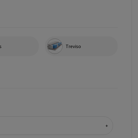
s
Treviso
+