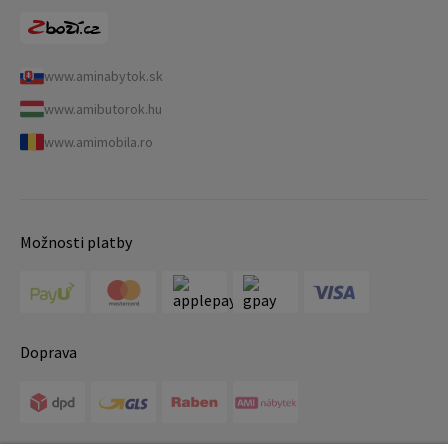
www.aminabytok.sk
www.amibutorok.hu
www.amimobila.ro
Možnosti platby
Doprava