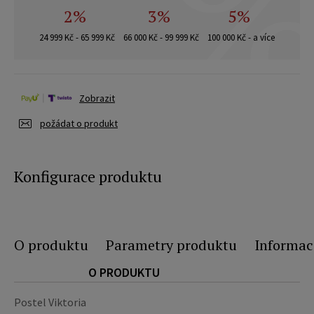
2%
3%
5%
24 999 Kč - 65 999 Kč
66 000 Kč - 99 999 Kč
100 000 Kč - a více
Zobrazit
požádat o produkt
Konfigurace produktu
O produktu
Parametry produktu
Informac
O PRODUKTU
Postel Viktoria