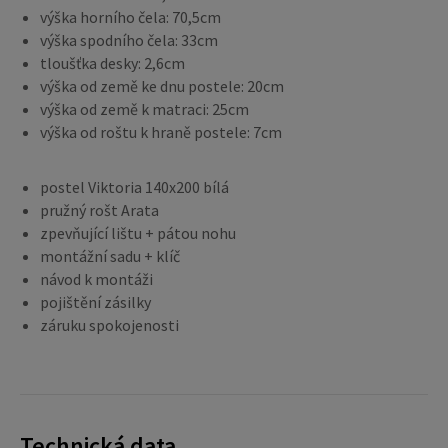
výška horního čela: 70,5cm
výška spodního čela: 33cm
tloušťka desky: 2,6cm
výška od země ke dnu postele: 20cm
výška od země k matraci: 25cm
výška od roštu k hraně postele: 7cm
postel Viktoria 140x200 bílá
pružný rošt Arata
zpevňující lištu + pátou nohu
montážní sadu + klíč
návod k montáži
pojištění zásilky
záruku spokojenosti
Technická data