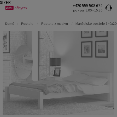
SIZER
+420 555 508 674
po - pá: 9:00 - 15:30
Domů
/
Postele
/
Postele z masívu
/
Manželské postele 140x20