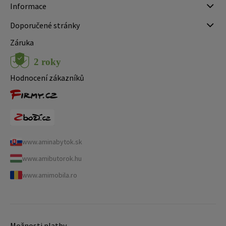
Informace
Doporučené stránky
Záruka
Hodnocení zákazníků
www.aminabytok.sk
www.amibutorok.hu
www.amimobila.ro
Možnosti platby