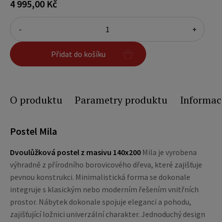
4 995,00 Kč
-
+
Přidat do košíku
O produktu
Parametry produktu
Informac
Postel Mila
Dvoulůžková postel z masivu 140x200
Mila je vyrobena
výhradně z přírodního borovicového dřeva, které zajišťuje
pevnou konstrukci. Minimalistická forma se dokonale
integruje s klasickým nebo moderním řešením vnitřních
prostor. Nábytek dokonale spojuje eleganci a pohodu,
zajišťující ložnici univerzální charakter. Jednoduchý design