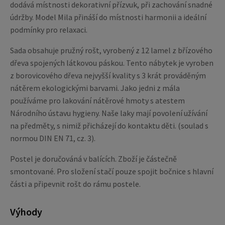
dodává místnosti dekorativní přízvuk, při zachování snadné
údržby. Model Mila přináší do místnosti harmonii a ideální
podmínky pro relaxaci.
Sada obsahuje pružný rošt, vyrobený z 12 lamel z břízového
dřeva spojených látkovou páskou. Tento nábytek je vyroben
z borovicového dřeva nejvyšší kvality s 3 krát prováděným
nátěrem ekologickými barvami. Jako jedni z mála
používáme pro lakování nátěrové hmoty s atestem
Národního ústavu hygieny. Naše laky mají povolení užívání
na předměty, s nimiž přicházejí do kontaktu děti. (soulad s
normou DIN EN 71, cz. 3).
Postel je doručováná v balících. Zboží je částečně
smontované. Pro složení stačí pouze spojit bočnice s hlavní
části a připevnit rošt do rámu postele.
Výhody