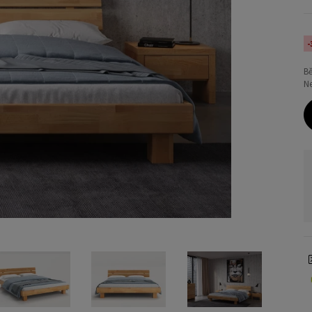
-
B
Ne