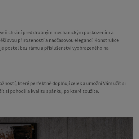
ároveň chrání před drobným mechanickým poškozením a
těší svou přirozeností a nadčasovou elegancí. Konstrukce
 je postel bez rámu a příslušenství vyobrazeného na
ostí, které perfektně doplňují celek a umožní Vám užít si
t si pohodlí a kvalitu spánku, po které toužíte.