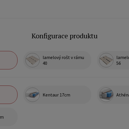
Konfigurace produktu
lamelový rošt v rámu
lamelo
40
56
Kentaur 17cm
Athén
cm