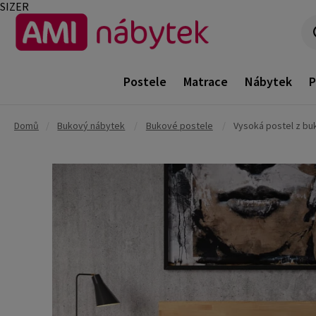
SIZER
Postele
Matrace
Nábytek
P
Domů
/
Bukový nábytek
/
Bukové postele
/
Vysoká postel z b