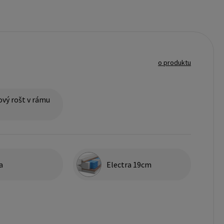
o produktu
vý rošt v rámu
a
Electra 19cm