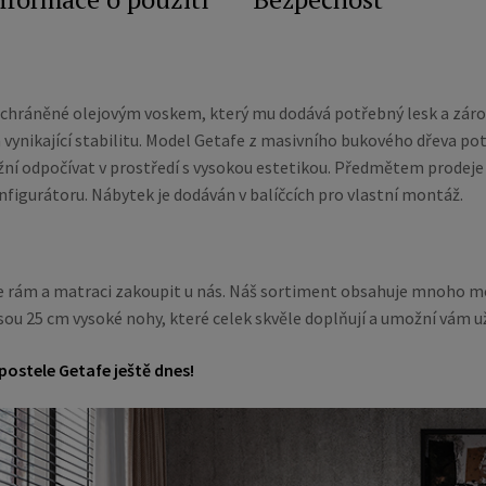
, chráněné olejovým voskem, který mu dodává potřebný lesk a z
 vynikající stabilitu. Model Getafe z masivního bukového dřeva po
žní odpočívat v prostředí s vysokou estetikou. Předmětem prodeje
onfigurátoru. Nábytek je dodáván v balíčcích pro vlastní montáž.
rám a matraci zakoupit u nás. Náš sortiment obsahuje mnoho možn
sou 25 cm vysoké nohy, které celek skvěle doplňují a umožní vám uží
postele Getafe ještě dnes!