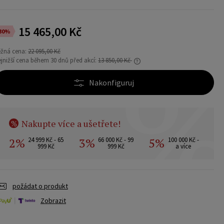
15 465,00 Kč
30%
ěžná cena:
22 095,00 Kč
jnižší cena během 30 dnů před akcí:
13 850,00 Kč
Nakonfiguruj
Pokud se produkt prodává méně než 30 dní,
zobrazí se nejnižší cena od uvedení produktu
do prodeje.
Nakupte více a ušetřete!
%
2%
3%
5%
24 999 Kč - 65
66 000 Kč - 99
100 000 Kč -
999 Kč
999 Kč
a více
požádat o produkt
Zobrazit