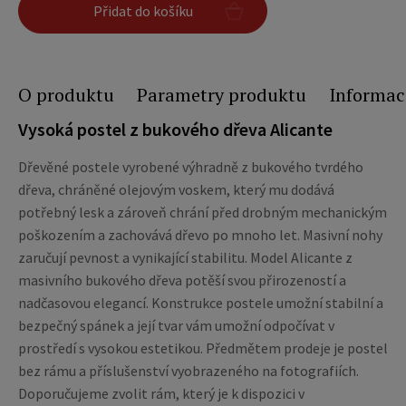
Přidat do košíku
O produktu
Parametry produktu
Informac
Vysoká postel z bukového dřeva Alicante
Dřevěné postele vyrobené výhradně z bukového tvrdého
dřeva, chráněné olejovým voskem, který mu dodává
potřebný lesk a zároveň chrání před drobným mechanickým
poškozením a zachovává dřevo po mnoho let. Masivní nohy
zaručují pevnost a vynikající stabilitu. Model Alicante z
masivního bukového dřeva potěší svou přirozeností a
nadčasovou elegancí. Konstrukce postele umožní stabilní a
bezpečný spánek a její tvar vám umožní odpočívat v
prostředí s vysokou estetikou. Předmětem prodeje je postel
bez rámu a příslušenství vyobrazeného na fotografiích.
Doporučujeme zvolit rám, který je k dispozici v