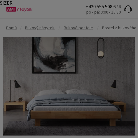
SIZER
+420 555 508 674
po - pá: 9:00 - 15:30
Domů
/
Bukový nábytek
/
Bukové postele
/
Postel z bukového 