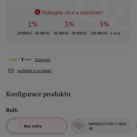
Nakupte více a ušetřete!
%
2%
3%
5%
24 999 Kč - 65 999 Kč
66 000 Kč - 99 999 Kč
100 000 Kč - a více
Zobrazit
požádat o produkt
Konfigurace produktu
Rošt:
lamelový rošt v rámu
Bez roštu
40