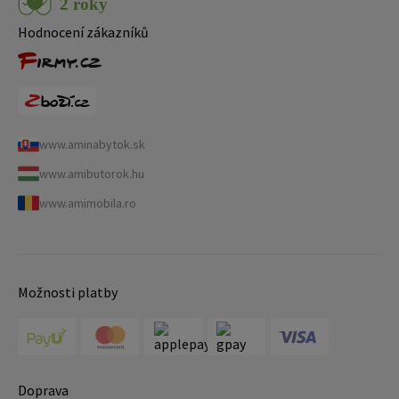
Hodnocení zákazníků
www.aminabytok.sk
www.amibutorok.hu
www.amimobila.ro
Možnosti platby
Doprava