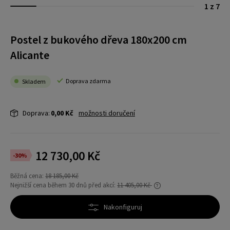
1 z 7
Postel z bukového dřeva 180x200 cm
Alicante
Doprava zdarma
Skladem
Doprava:
0,00 Kč
možnosti doručení
12 730,00 Kč
-30%
Běžná cena:
18 185,00 Kč
Nejnižší cena během 30 dnů před akcí:
11 405,00 Kč
Pokud se produkt prodává méně než 30 dní,
zobrazí se nejnižší cena od uvedení produktu
Nakonfiguruj
do prodeje.