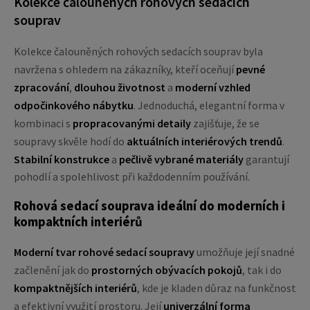
Kolekce čalouněných rohových sedacích
souprav
Kolekce čalouněných rohových sedacích souprav byla
navržena s ohledem na zákazníky, kteří oceňují
pevné
zpracování
,
dlouhou životnost
a
moderní vzhled
odpočinkového nábytku
. Jednoduchá, elegantní forma v
kombinaci s
propracovanými detaily
zajišťuje, že se
soupravy skvěle hodí do
aktuálních interiérových trendů
.
Stabilní konstrukce
a
pečlivě vybrané materiály
garantují
pohodlí a spolehlivost při každodenním používání.
Rohová sedací souprava ideální do moderních i
kompaktních interiérů
Moderní tvar rohové sedací soupravy
umožňuje její snadné
začlenění jak do
prostorných obývacích pokojů
, tak i do
kompaktnějších interiérů
, kde je kladen důraz na funkčnost
a efektivní využití prostoru. Její
univerzální forma