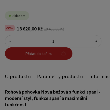
Skladem
13 620,00 Kč
-30%
19 455,00 Kč
-
+
Přidat do košíku
O produktu
Parametry produktu
Informac
Rohová pohovka Nova béžová s funkcí spaní -
moderní styl, funkce spaní a maximální
funkčnost