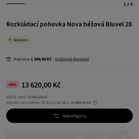
1 z 6
Rozkládací pohovka Nova béžová Bluvel 28
Skladem
Doprava:
1 200,00 Kč
možnosti doručení
13 620,00 Kč
-30%
Běžná cena:
19 455,00 Kč
Nejnižší cena během 30 dnů před akcí:
19 455,00 Kč
Pokud se produkt prodává méně než 30 dní,
zobrazí se nejnižší cena od uvedení produktu
Nakonfiguruj
do prodeje.