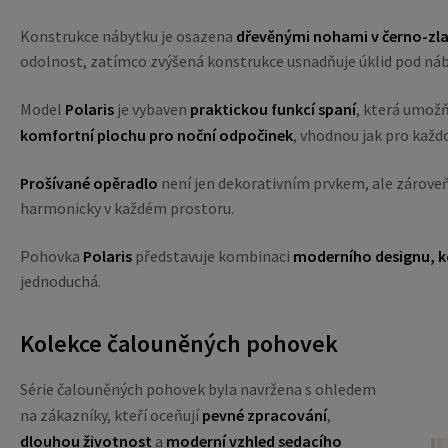
Konstrukce nábytku je osazena
dřevěnými nohami v černo-zl
odolnost, zatímco zvýšená konstrukce usnadňuje úklid pod ná
Model
Polaris
je vybaven
praktickou funkcí spaní
, která umožň
komfortní plochu pro noční odpočinek
, vhodnou jak pro každo
Prošívané opěradlo
není jen dekorativním prvkem, ale zároveň
harmonicky v každém prostoru.
Pohovka
Polaris
představuje kombinaci
moderního designu, k
jednoduchá.
Kolekce čalouněných pohovek
Série čalouněných pohovek byla navržena s ohledem
na zákazníky, kteří oceňují
pevné zpracování
,
dlouhou životnost
a
moderní vzhled sedacího