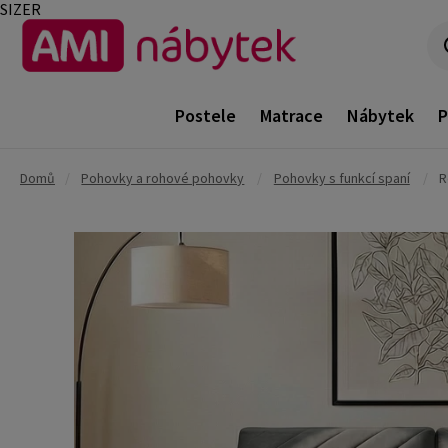
SIZER
Postele
Matrace
Nábytek
P
Domů
/
Pohovky a rohové pohovky
/
Pohovky s funkcí spaní
/
R