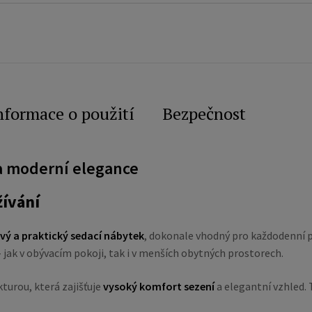
nformace o použití
Bezpečnost
 a moderní elegance
ívání
vý a praktický sedací nábytek
, dokonale vhodný pro každodenní p
jak v obývacím pokoji, tak i v menších obytných prostorech.
urou, která zajišťuje
vysoký komfort sezení
a elegantní vzhled. 