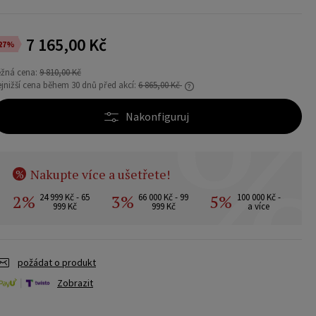
7 165,00 Kč
27%
ěžná cena:
9 810,00 Kč
jnižší cena během 30 dnů před akcí:
6 865,00 Kč
Nakonfiguruj
Pokud se produkt prodává méně než 30 dní,
zobrazí se nejnižší cena od uvedení produktu
do prodeje.
Nakupte více a ušetřete!
%
2%
3%
5%
24 999 Kč - 65
66 000 Kč - 99
100 000 Kč -
999 Kč
999 Kč
a více
požádat o produkt
Zobrazit