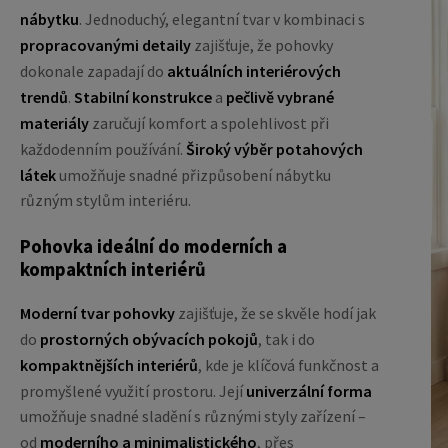
nábytku
. Jednoduchý, elegantní tvar v kombinaci s
propracovanými detaily
zajišťuje, že pohovky
dokonale zapadají do
aktuálních interiérových
trendů
.
Stabilní konstrukce
a
pečlivě vybrané
materiály
zaručují komfort a spolehlivost při
každodenním používání.
Široký výběr potahových
látek
umožňuje snadné přizpůsobení nábytku
různým stylům interiéru.
Pohovka ideální do moderních a
kompaktních interiérů
Moderní tvar pohovky
zajišťuje, že se skvěle hodí jak
do
prostorných obývacích pokojů
, tak i do
kompaktnějších interiérů
, kde je klíčová funkčnost a
promyšlené využití prostoru. Její
univerzální forma
umožňuje snadné sladění s různými styly zařízení –
od
moderního a minimalistického
, přes