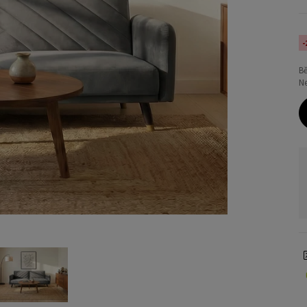
-
B
Ne