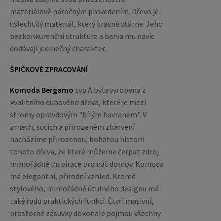
materiálově náročným provedením. Dřevo je
ušlechtilý materiál, který krásně stárne. Jeho
bezkonkurenční struktura a barva mu navíc
dodávají jedinečný charakter.
ŠPIČKOVÉ ZPRACOVÁNÍ
Komoda Bergamo
typ A byla vyrobena z
kvalitního dubového dřeva, které je mezi
stromy opravdovým "bílým havranem". V
zrnech, sucích a přirozeném zbarvení
nacházíme přirozenou, bohatou historii
tohoto dřeva, ze které můžeme čerpat zdroj
mimořádné inspirace pro náš domov. Komoda
má elegantní, přírodní vzhled. Kromě
stylového, mimořádně útulného designu má
také řadu praktických funkcí. Čtyři masivní,
prostorné zásuvky dokonale pojmou všechny