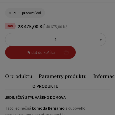
21-30 pracovní dní
28 475,00 Kč
-30%
40 675,00 Kč
-
+
Přidat do košíku
O produktu
Parametry produktu
Informac
O PRODUKTU
JEDINEČNÝ STYL VAŠEHO DOMOVA
Tato jedinečná
komoda Bergamo
z dubového
masivu zaujme svou přirozeností a