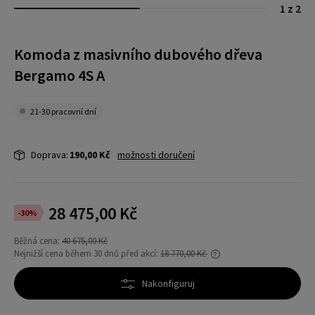
1 z 2
Komoda z masivního dubového dřeva
Bergamo 4S A
21-30 pracovní dní
Doprava:
190,00 Kč
možnosti doručení
28 475,00 Kč
-30%
Běžná cena:
40 675,00 Kč
Nejnižší cena během 30 dnů před akcí:
18 770,00 Kč
Pokud se produkt prodává méně než 30 dní,
zobrazí se nejnižší cena od uvedení produktu
Nakonfiguruj
do prodeje.