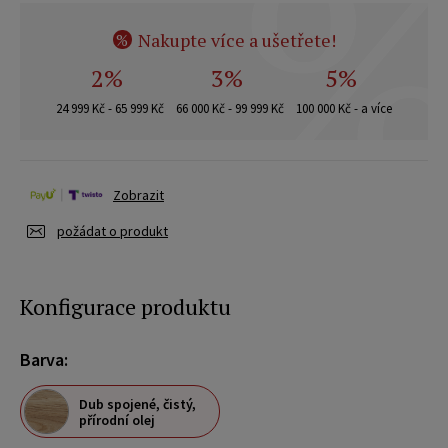
Nakupte více a ušetřete!
%
2%
3%
5%
24 999 Kč - 65 999 Kč
66 000 Kč - 99 999 Kč
100 000 Kč - a více
Zobrazit
požádat o produkt
Konfigurace produktu
Barva:
Dub spojené, čistý,
přírodní olej