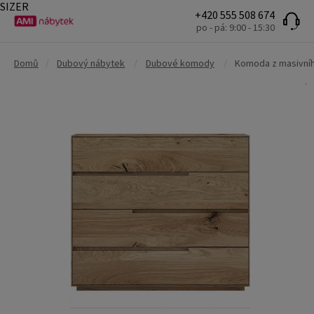
SIZER
+420 555 508 674
po - pá: 9:00 - 15:30
Domů
/
Dubový nábytek
/
Dubové komody
/
Komoda z masivní