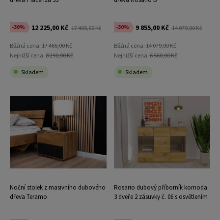
12 225,00 Kč
9 855,00 Kč
-30%
-30%
17 465,00 Kč
14 079,00 Kč
Běžná cena:
17 465,00 Kč
Běžná cena:
14 079,00 Kč
Nejnižší cena:
8 290,00 Kč
Nejnižší cena:
6 560,00 Kč
Skladem
Skladem
Noční stolek z masivního dubového
Rosario dubový příborník komoda
dřeva Teramo
3 dveře 2 zásuvky č. 06 s osvětlením