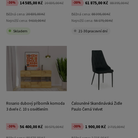
14 585,00 Kč
61 875,00 Kč
-30%
-30%
20 835,00 Kč
88 395,00 Kč
Běžná cena:
20 835,00 Kč
Běžná cena:
88 395,00 Kč
Nejnižší cena:
9 610,00 Kč
Nejnižší cena:
56 175,00 Kč
Skladem
21-30 pracovní dní
Rosario dubový příborník komoda
Čalouněné Skandinávská Židle
3 dveře č. 10 s osvětlením
Paulo Černá Velvet
56 400,00 Kč
1 900,00 Kč
-30%
-30%
80 575,00 Kč
2 715,00 Kč
Běžná cena:
80 575,00 Kč
Běžná cena:
2 715,00 Kč