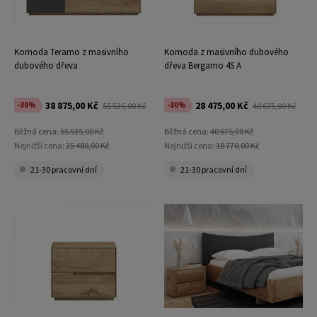
Komoda Teramo z masivního
Komoda z masivního dubového
dubového dřeva
dřeva Bergamo 4S A
38 875,00 Kč
28 475,00 Kč
-30%
-30%
55 535,00 Kč
40 675,00 Kč
Běžná cena:
55 535,00 Kč
Běžná cena:
40 675,00 Kč
Nejnižší cena:
25 480,00 Kč
Nejnižší cena:
18 770,00 Kč
21-30 pracovní dní
21-30 pracovní dní