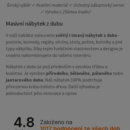
Široký výběr ✓ Kvalitní materiál ✓ Ochotný zákaznický servis
✓ Výroba s 25letou tradicí
Masivní nábytek z dubu
V naší nabídce naleznete
světlý i tmavý nábytek z dubu
-
postele, komody, regály, vitríny, stoly, police, botníky a jiné
typy nábytku. Díky svým funkčním vlastnostem a designu je
snadno nakombinujete do vašeho interiéru.
Nábytek z dubu se pojí především s vysokou třídou a
kvalitou. Je vyroben
přírodního
,
běleného
,
páleného
nebo
jantarového dubu
. Náš nábytek 100% podtrhuje
přirozenou krásu tohoto dřeva. Další výhodou je
jednoduchost jeho renovace a oprav.
4.8
Založeno na
1017
hodnocení
ze všech dob