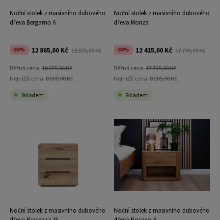
Noční stolek z masivního dubového
Noční stolek z masivního dubového
dřeva Bergamo A
dřeva Monza
12 865,00 Kč
12 415,00 Kč
-30%
-30%
18 375,00 Kč
17 735,00 Kč
Běžná cena:
18 375,00 Kč
Běžná cena:
17 735,00 Kč
Nejnižší cena:
8 500,00 Kč
Nejnižší cena:
8 205,00 Kč
Skladem
Skladem
Noční stolek z masivního dubového
Noční stolek z masivního dubového
dřeva Piacenza 3S
dřeva Rosario B