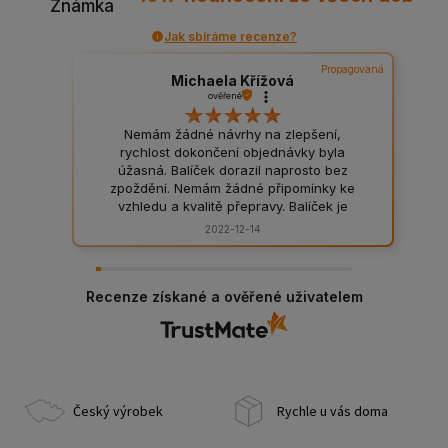
Známka
Jak sbíráme recenze?
Propagovaná
Michaela Křížová
ověřené
Nemám žádné návrhy na zlepšení,
rychlost dokončení objednávky byla
úžasná. Balíček dorazil naprosto bez
zpoždění. Nemám žádné připomínky ke
vzhledu a kvalitě přepravy. Balíček je
bezvadně zabalený, odpovídá to jeho
2022-12-14
obsahu. Všem známým jen doporučím.
Recenze získané a ověřené uživatelem
Český výrobek
Rychle u vás doma