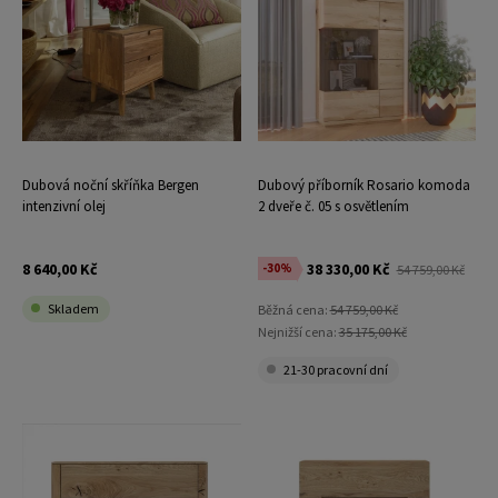
Dubová noční skříňka Bergen
Dubový příborník Rosario komoda
intenzivní olej
2 dveře č. 05 s osvětlením
8 640,00 Kč
38 330,00 Kč
-30%
54 759,00 Kč
Skladem
Běžná cena:
54 759,00 Kč
Nejnižší cena:
35 175,00 Kč
21-30 pracovní dní