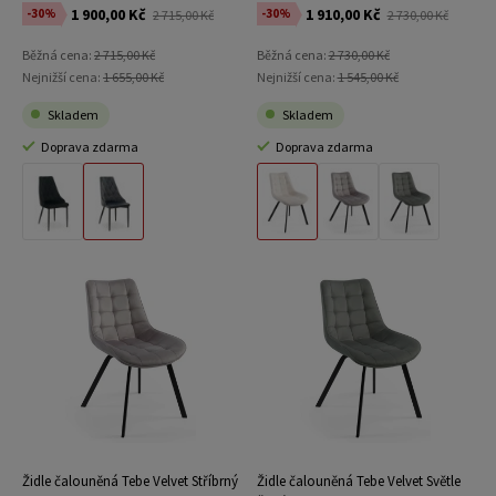
1 900,00 Kč
1 910,00 Kč
-30%
-30%
2 715,00 Kč
2 730,00 Kč
Běžná cena:
2 715,00 Kč
Běžná cena:
2 730,00 Kč
Nejnižší cena:
1 655,00 Kč
Nejnižší cena:
1 545,00 Kč
Skladem
Skladem
Doprava zdarma
Doprava zdarma
Materiál Černý Velvet
Materiál Šedý Velvet
Materiál Béžový Velvet
Materiál Stříbrný Velvet
Materiál Světle Šedá Velvet
Židle čalouněná Tebe Velvet Stříbrný
Židle čalouněná Tebe Velvet Světle