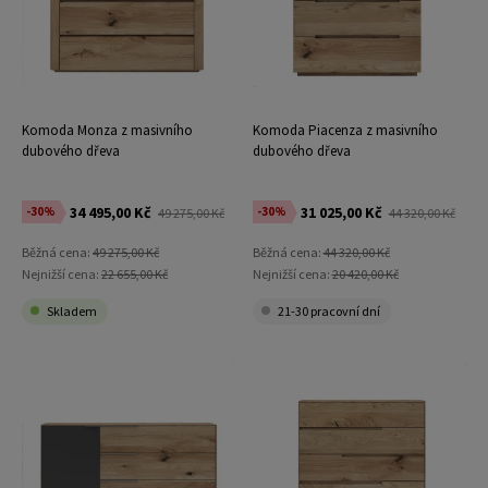
Komoda Monza z masivního
Komoda Piacenza z masivního
dubového dřeva
dubového dřeva
34 495,00 Kč
31 025,00 Kč
-30%
-30%
49 275,00 Kč
44 320,00 Kč
Běžná cena:
49 275,00 Kč
Běžná cena:
44 320,00 Kč
Nejnižší cena:
22 655,00 Kč
Nejnižší cena:
20 420,00 Kč
Skladem
21-30 pracovní dní