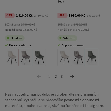
Šedá
1 910,00 Kč
1 910,00 Kč
-30%
-30%
2 730,00 Kč
2 730,00 Kč
Běžná cena:
2 730,00 Kč
Běžná cena:
2 730,00 Kč
Nejnižší cena:
1 655,00 Kč
Nejnižší cena:
2 730,00 Kč
Skladem
Skladem
Doprava zdarma
Doprava zdarma
Materiál Béžový Velvet
Materiál Stříbrný Velvet
Materiál Světle Šedá Velvet
Materiál Béžový Velvet
Materiál Stříbrný Velvet
Materiál Světle Šedá Velvet
1
2
3
Náš nábytek z masivu dubu je vyroben dle nejpřísnějších
standardů. Vyznačuje se především pevností a odolností
materiálu, dlouhotrvalostí, skvělou funkčností i designem.