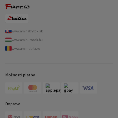
www.aminabytok.sk
www.amibutorok.hu
www.amimobila.ro
Možnosti platby
Doprava