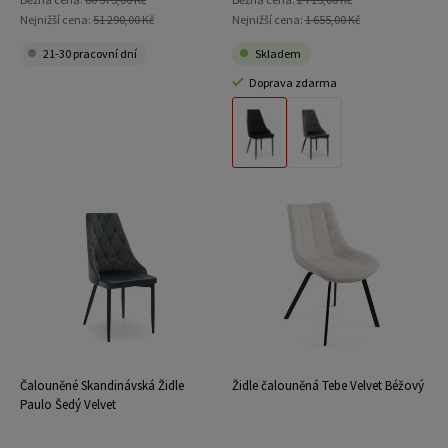
Nejnižší cena:
51 290,00 Kč
Nejnižší cena:
1 655,00 Kč
21-30 pracovní dní
Skladem
Doprava zdarma
Materiál Černý Velvet
Materiál Šedý Velvet
Čalouněné Skandinávská Židle
Židle čalouněná Tebe Velvet Béžový
Paulo Šedý Velvet