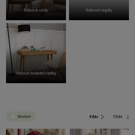
Dubové stoly
Dubové regály
Dubové toaletní stolky
Skladem
Filtr
Třídit