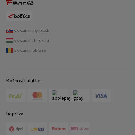
www.aminabytok.sk
www.amibutorok.hu
www.amimobila.ro
Možnosti platby
Doprava