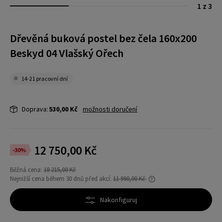
1 z 3
Dřevěná buková postel bez čela 160x200
Beskyd 04 Vlašský Ořech
14-21 pracovní dní
Doprava:
530,00 Kč
možnosti doručení
12 750,00 Kč
-30%
Běžná cena:
18 215,00 Kč
Nejnižší cena během 30 dnů před akcí:
11 990,00 Kč
Pokud se produkt prodává méně než 30 dní,
zobrazí se nejnižší cena od uvedení produktu
Nakonfiguruj
do prodeje.