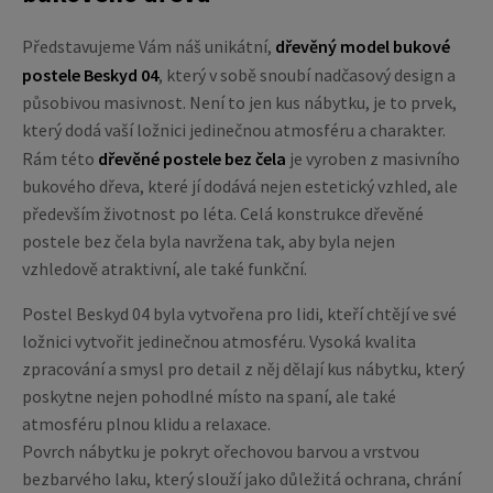
Představujeme Vám náš unikátní,
dřevěný model bukové
postele Beskyd 04
, který v sobě snoubí nadčasový design a
působivou masivnost. Není to jen kus nábytku, je to prvek,
který dodá vaší ložnici jedinečnou atmosféru a charakter.
Rám této
dřevěné postele bez čela
je vyroben z masivního
bukového dřeva, které jí dodává nejen estetický vzhled, ale
především životnost po léta. Celá konstrukce dřevěné
postele bez čela byla navržena tak, aby byla nejen
vzhledově atraktivní, ale také funkční.
Postel Beskyd 04 byla vytvořena pro lidi, kteří chtějí ve své
ložnici vytvořit jedinečnou atmosféru. Vysoká kvalita
zpracování a smysl pro detail z něj dělají kus nábytku, který
poskytne nejen pohodlné místo na spaní, ale také
atmosféru plnou klidu a relaxace.
Povrch nábytku je pokryt ořechovou barvou a vrstvou
bezbarvého laku, který slouží jako důležitá ochrana, chrání