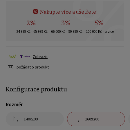
Nakupte více a ušetřete!
%
2%
3%
5%
24 999 Kč - 65 999 Kč
66 000 Kč - 99 999 Kč
100 000 Kč - a více
Zobrazit
požádat o produkt
Konfigurace produktu
Rozměr
140x200
160x200