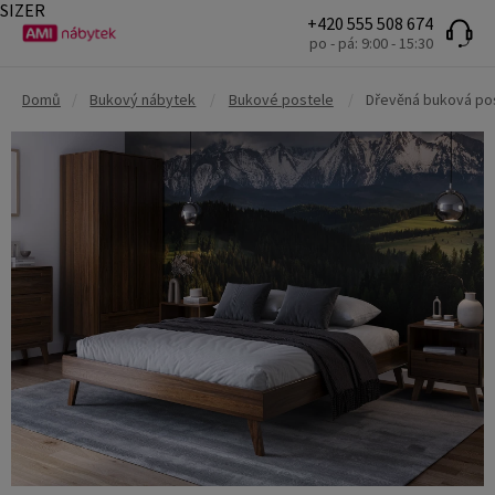
SIZER
+420 555 508 674
po - pá: 9:00 - 15:30
Domů
/
Bukový nábytek
/
Bukové postele
/
Dřevěná buková pos