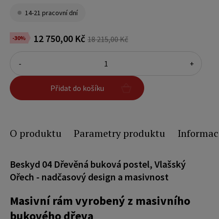
14-21 pracovní dní
12 750,00 Kč
-30%
18 215,00 Kč
-
+
Přidat do košíku
O produktu
Parametry produktu
Informac
Beskyd 04 Dřevěná buková postel, Vlašský
Ořech - nadčasový design a masivnost
Masivní rám vyrobený z masivního
bukového dřeva