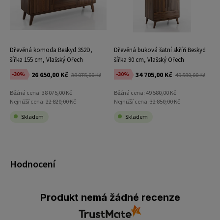
Dřevěná komoda Beskyd 3S2D,
Dřevěná buková šatní skříň Beskyd
šířka 155 cm, Vlašský Ořech
šířka 90 cm, Vlašský Ořech
26 650,00 Kč
34 705,00 Kč
-30%
-30%
38 075,00 Kč
49 580,00 Kč
Běžná cena:
38 075,00 Kč
Běžná cena:
49 580,00 Kč
Nejnižší cena:
22 820,00 Kč
Nejnižší cena:
32 850,00 Kč
Skladem
Skladem
Hodnocení
Produkt nemá žádné recenze