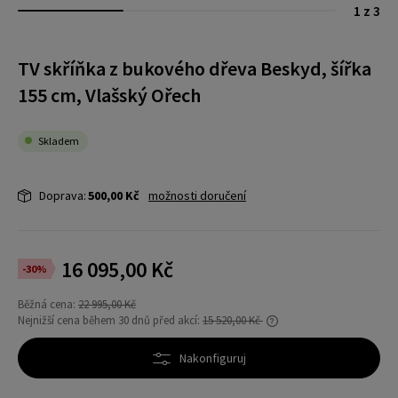
1 z 3
TV skříňka z bukového dřeva Beskyd, šířka
155 cm, Vlašský Ořech
Skladem
Doprava:
500,00 Kč
možnosti doručení
16 095,00 Kč
-30%
Běžná cena:
22 995,00 Kč
Nejnižší cena během 30 dnů před akcí:
15 520,00 Kč
Pokud se produkt prodává méně než 30 dní,
zobrazí se nejnižší cena od uvedení produktu
Nakonfiguruj
do prodeje.