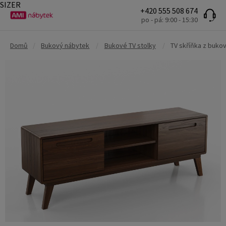
SIZER
+420 555 508 674
po - pá: 9:00 - 15:30
Domů
/
Bukový nábytek
/
Bukové TV stolky
/
TV skříňka z buko