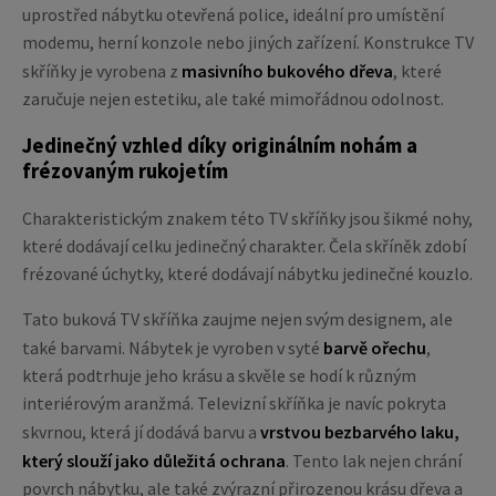
uprostřed nábytku otevřená police, ideální pro umístění
modemu, herní konzole nebo jiných zařízení. Konstrukce TV
skříňky je vyrobena z
masivního bukového dřeva
, které
zaručuje nejen estetiku, ale také mimořádnou odolnost.
Jedinečný vzhled díky originálním nohám a
frézovaným rukojetím
Charakteristickým znakem této TV skříňky jsou šikmé nohy,
které dodávají celku jedinečný charakter. Čela skříněk zdobí
frézované úchytky, které dodávají nábytku jedinečné kouzlo.
Tato buková TV skříňka zaujme nejen svým designem, ale
také barvami. Nábytek je vyroben v syté
barvě ořechu
,
která podtrhuje jeho krásu a skvěle se hodí k různým
interiérovým aranžmá. Televizní skříňka je navíc pokryta
skvrnou, která jí dodává barvu a
vrstvou bezbarvého laku,
který slouží jako důležitá ochrana
. Tento lak nejen chrání
povrch nábytku, ale také zvýrazní přirozenou krásu dřeva a