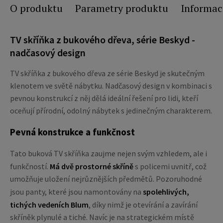
O produktu
Parametry produktu
Informac
TV skříňka z bukového dřeva, série Beskyd -
nadčasový design
TV skříňka z bukového dřeva ze série Beskyd je skutečným
klenotem ve světě nábytku. Nadčasový design v kombinaci s
pevnou konstrukcí z něj dělá ideální řešení pro lidi, kteří
oceňují přírodní, odolný nábytek s jedinečným charakterem.
Pevná konstrukce a funkčnost
Tato buková TV skříňka zaujme nejen svým vzhledem, ale i
funkčností.
Má dvě prostorné skříně
s policemi uvnitř, což
umožňuje uložení nejrůznějších předmětů. Pozoruhodné
jsou panty, které jsou namontovány na
spolehlivých,
tichých vedeních Blum
, díky nimž je otevírání a zavírání
skříněk plynulé a tiché. Navíc je na strategickém místě