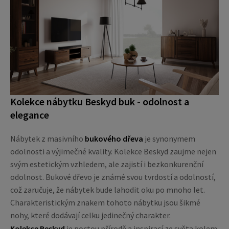
Kolekce nábytku Beskyd buk - odolnost a
elegance
Nábytek z masivního
bukového dřeva
je synonymem
odolnosti a výjimečné kvality. Kolekce Beskyd zaujme nejen
svým estetickým vzhledem, ale zajistí i bezkonkurenční
odolnost. Bukové dřevo je známé svou tvrdostí a odolností,
což zaručuje, že nábytek bude lahodit oku po mnoho let.
Charakteristickým znakem tohoto nábytku jsou šikmé
nohy, které dodávají celku jedinečný charakter.
Kolekce Beskyd
je poctou přírodě a inspirací ze světa kolem