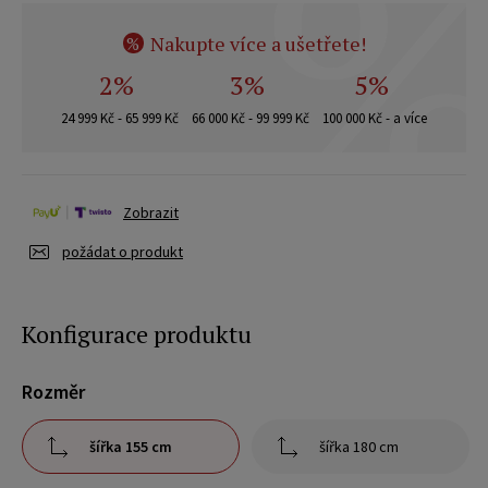
Nakupte více a ušetřete!
%
2%
3%
5%
24 999 Kč - 65 999 Kč
66 000 Kč - 99 999 Kč
100 000 Kč - a více
Zobrazit
požádat o produkt
Konfigurace produktu
Rozměr
šířka 155 cm
šířka 180 cm