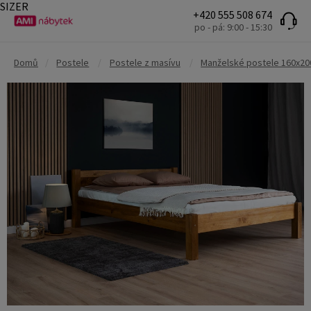
SIZER
+420 555 508 674
po - pá: 9:00 - 15:30
Domů
/
Postele
/
Postele z masívu
/
Manželské postele 160x20