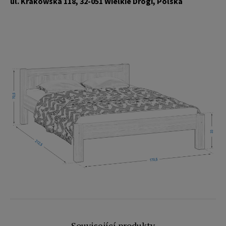
ul. Krakowska 118, 32-051 Wielkie Drogi, Polska
Související produkty