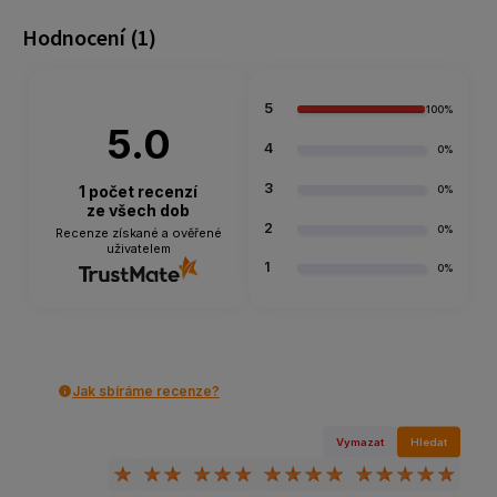
Hodnocení
(1)
5
100%
5.0
4
0%
3
1
počet recenzí
0%
ze všech dob
2
0%
Recenze získané a ověřené
uživatelem
1
0%
Jak sbíráme recenze?
Vymazat
Hledat