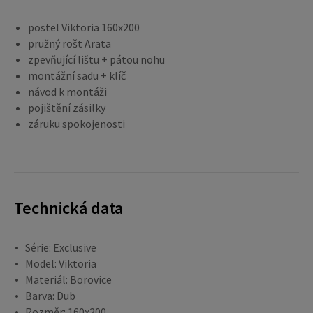
postel Viktoria 160x200
pružný rošt Arata
zpevňující lištu + pátou nohu
montážní sadu + klíč
návod k montáži
pojištění zásilky
záruku spokojenosti
Technická data
Série: Exclusive
Model: Viktoria
Materiál: Borovice
Barva: Dub
Rozměr: 160x200