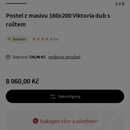
1 z 5
Postel z masivu 160x200 Viktoria dub s
roštem
Skladem
5.0
Doprava:
720,00 Kč
možnosti doručení
8 060,00 Kč
Nakonfiguruj
Nakupte více a ušetřete!
%