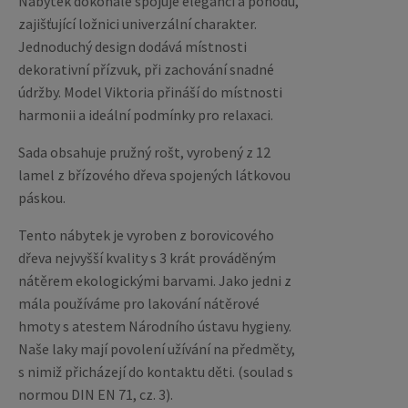
Nábytek dokonale spojuje eleganci a pohodu,
zajišťující ložnici univerzální charakter.
Jednoduchý design dodává místnosti
dekorativní přízvuk, při zachování snadné
údržby. Model Viktoria přináší do místnosti
harmonii a ideální podmínky pro relaxaci.
Sada obsahuje pružný rošt, vyrobený z 12
lamel z břízového dřeva spojených látkovou
páskou.
Tento nábytek je vyroben z borovicového
dřeva nejvyšší kvality s 3 krát prováděným
nátěrem ekologickými barvami. Jako jedni z
mála používáme pro lakování nátěrové
hmoty s atestem Národního ústavu hygieny.
Naše laky mají povolení užívání na předměty,
s nimiž přicházejí do kontaktu děti. (soulad s
normou DIN EN 71, cz. 3).