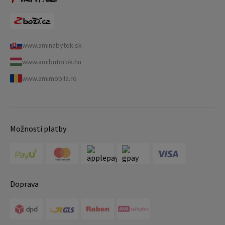
www.aminabytok.sk
www.amibutorok.hu
www.amimobila.ro
Možnosti platby
Doprava