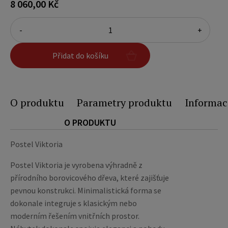
8 060,00 Kč
-
+
Přidat do košíku
O produktu
Parametry produktu
Informac
O PRODUKTU
Postel Viktoria
Postel Viktoria je vyrobena výhradně z
přírodního borovicového dřeva, které zajišťuje
pevnou konstrukci. Minimalistická forma se
dokonale integruje s klasickým nebo
moderním řešením vnitřních prostor.