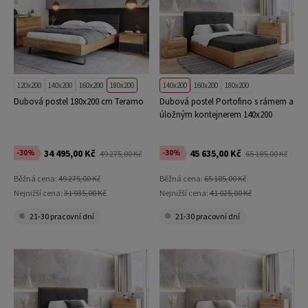
120x200
140x200
160x200
180x200
140x200
160x200
180x200
Dubová postel 180x200 cm Teramo
Dubová postel Portofino s rámem a
úložným kontejnerem 140x200
34 495,00 Kč
45 635,00 Kč
-30%
-30%
49 275,00 Kč
65 185,00 Kč
Běžná cena:
49 275,00 Kč
Běžná cena:
65 185,00 Kč
Nejnižší cena:
31 935,00 Kč
Nejnižší cena:
41 025,00 Kč
21-30 pracovní dní
21-30 pracovní dní