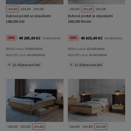
140x200
160x200
180x200
140x200
160x200
180x200
Dubová postel se zásuvkami
Dubová postel se zásuvkami
140x200 Asti
160x200 Rimini
49 285,00 Kč
45 635,00 Kč
-30%
-30%
70 405,00 Kč
65 185,00 Kč
Běžná cena:
70 405,00 Kč
Běžná cena:
65 185,00 Kč
Nejnižší cena:
43 240,00 Kč
Nejnižší cena:
41 025,00 Kč
21-30 pracovní dní
21-30 pracovní dní
140x200
160x200
180x200
140x200
160x200
180x200