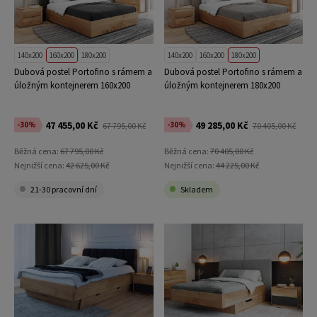
140x200
160x200
180x200
140x200
160x200
180x200
Dubová postel Portofino s rámem a
Dubová postel Portofino s rámem a
úložným kontejnerem 160x200
úložným kontejnerem 180x200
47 455,00 Kč
49 285,00 Kč
-30%
-30%
67 795,00 Kč
70 405,00 Kč
Běžná cena:
67 795,00 Kč
Běžná cena:
70 405,00 Kč
Nejnižší cena:
42 625,00 Kč
Nejnižší cena:
44 225,00 Kč
21-30 pracovní dní
Skladem