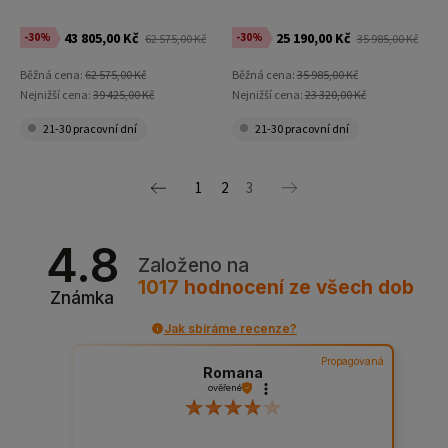
43 805,00 Kč
25 190,00 Kč
-30%
-30%
62 575,00 Kč
35 985,00 Kč
Běžná cena:
62 575,00 Kč
Běžná cena:
35 985,00 Kč
Nejnižší cena:
39 425,00 Kč
Nejnižší cena:
23 320,00 Kč
21-30 pracovní dní
21-30 pracovní dní
1
2
3
4.8
Založeno na
1017
hodnocení
ze všech dob
Známka
Jak sbíráme recenze?
Propagovaná
Romana
ověřené