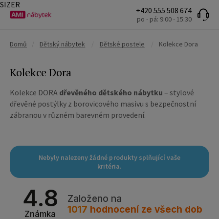
SIZER
+420 555 508 674
po - pá: 9:00 - 15:30
Domů
/
Dětský nábytek
/
Dětské postele
/
Kolekce Dora
Kolekce Dora
Kolekce DORA
dřevěného dětského nábytku
– stylové
dřevěné postýlky z borovicového masivu s bezpečnostní
zábranou v různém barevném provedení.
Nebyly nalezeny žádné produkty splňující vaše
kritéria.
4.8
Založeno na
1017
hodnocení
ze všech dob
Známka