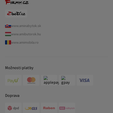
www.aminabytok.sk
www.amibutorok.hu
www.amimobila.ro
Možnosti platby
Doprava