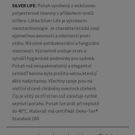
SILVER LIFE:
Potah vyrobený z viskózovo-
polyesterové tkaniny s přídavkem iontů
stříbra. Látka Silver Life je výrobkem
nanotechnologie. Je charakteristická svoji
výjimečnou pevností a odolností proti
otěru. Má silné antibakteriální a fungicidní
vlastnosti. Významně snižuje stres a
vytváří hygieniské podmínky pro spánek.
Potah má neopakovatelný a elegantní
vzhled.Tkanina byla prošita vatou,která jí
dělá nadýchanou.
Všechny spoje jsou na
vnitřní straně chráněny overlock stehem.
Zip je všitý ze tří stran což zaručuje rychlé
sejmutí potahu. Potah lze prát při teplotě
do 40°C. Materiál má certifikát Oeko-Tex®
Standard 100.