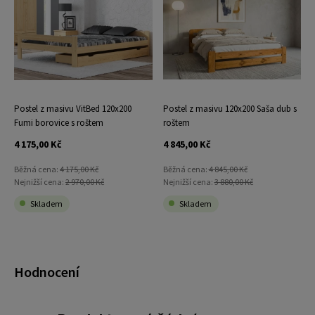
Postel z masivu VitBed 120x200
Postel z masivu 120x200 Saša dub s
Fumi borovice s roštem
roštem
4 175,00 Kč
4 845,00 Kč
Běžná cena:
4 175,00 Kč
Běžná cena:
4 845,00 Kč
Nejnižší cena:
2 970,00 Kč
Nejnižší cena:
3 880,00 Kč
Skladem
Skladem
Hodnocení