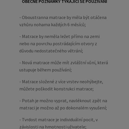
OBECNÉ POZNÁMKY TÝKAJÍCÍ SE POUŽÍVÁNÍ
- Oboustranna matrace by měla být otáčena
vzhůru nohama každých 6 měsíců;
- Matrace by neměla ležet přímo na zemi
nebo na povrchu postrádajícím otvory z
důvodu nedostatečného větrání;
- Nová matrace může mít zvláštní vůní, která
ustupuje během používání;
- Matrace složené z více vrstev neohýbejte,
můžete poškodit konstrukci matrace;
- Potah je možno vyprat, navléknout zpět na
matraci je možno až po dokonalém vysušení;
- Tvrdost matrace je individuální pocit, v
závislosti na hmotnosti uživatele;