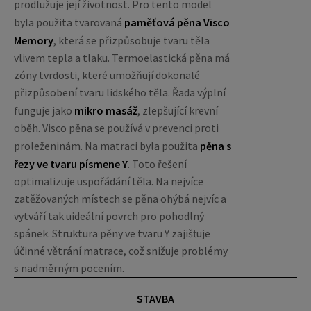
prodlužuje její životnost. Pro tento model
byla použita tvarovaná
paměťová pěna Visco
Memory
, která se přizpůsobuje tvaru těla
vlivem tepla a tlaku. Termoelastická pěna má
zóny tvrdosti, které umožňují dokonalé
přizpůsobení tvaru lidského těla. Řada výplní
funguje jako
mikro masáž
, zlepšující krevní
oběh. Visco pěna se používá v prevenci proti
proleženinám. Na matraci byla použita
pěna s
řezy ve tvaru písmene Y
. Toto řešení
optimalizuje uspořádání těla. Na nejvíce
zatěžovaných místech se pěna ohýbá nejvíc a
vytváří tak uideální povrch pro pohodlný
spánek. Struktura pěny ve tvaru Y zajišťuje
účinné větrání matrace, což snižuje problémy
s nadměrným pocením.
STAVBA