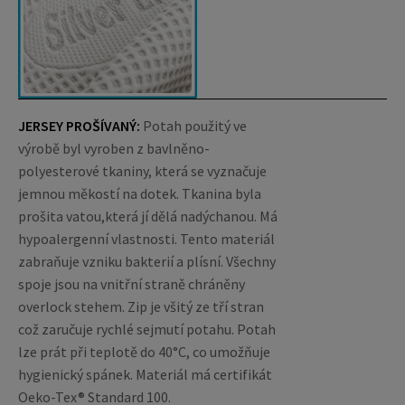
JERSEY PROŠÍVANÝ:
Potah použitý ve
výrobě byl vyroben z bavlněno-
polyesterové tkaniny, která se vyznačuje
jemnou měkostí na dotek. Tkanina byla
prošita vatou,která jí dělá nadýchanou. Má
hypoalergenní vlastnosti. Tento materiál
zabraňuje vzniku bakterií a plísní.
Všechny
spoje jsou na vnitřní straně chráněny
overlock stehem. Zip je všitý ze tří stran
což zaručuje rychlé sejmutí potahu. Potah
lze prát při teplotě do 40°C, co umožňuje
hygienický spánek. Materiál má certifikát
Oeko-Tex® Standard 100.