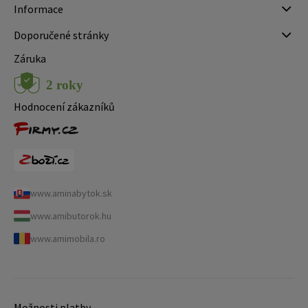
Informace
Doporučené stránky
Záruka
Hodnocení zákazníků
www.aminabytok.sk
www.amibutorok.hu
www.amimobila.ro
Možnosti platby