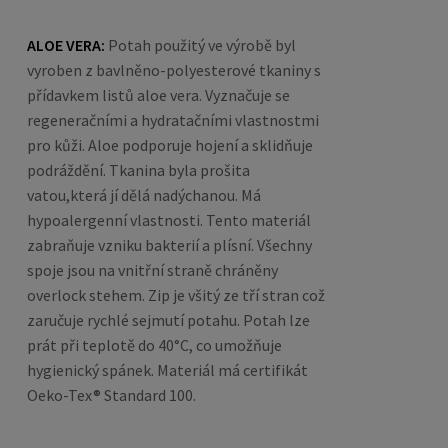
ALOE VERA:
Potah použitý ve výrobě byl
vyroben z bavlněno-polyesterové tkaniny s
přídavkem listů aloe vera. Vyznačuje se
regeneračními a hydratačními vlastnostmi
pro kůži. Aloe podporuje hojení a sklidňuje
podráždění. Tkanina byla prošita
vatou,která jí dělá nadýchanou. Má
hypoalergenní vlastnosti. Tento materiál
zabraňuje vzniku bakterií a plísní.
Všechny
spoje jsou na vnitřní straně chráněny
overlock stehem. Zip je všitý ze tří stran což
zaručuje rychlé sejmutí potahu. Potah lze
prát při teplotě do 40°C, co umožňuje
hygienický spánek. Materiál má certifikát
Oeko-Tex® Standard 100.