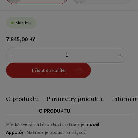
Skladem
7 845,00 Kč
-
+
Přidat do košíku
O produktu
Parametry produktu
Informac
O PRODUKTU
Představená na těto akuci matrace je
model
Appolón
. Matrace je oboustranná, což