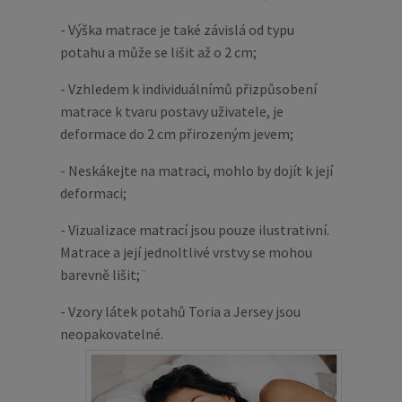
- Výška matrace je také závislá od typu
potahu a může se lišit až o 2 cm;
- Vzhledem k individuálnímů přizpůsobení
matrace k tvaru postavy uživatele, je
deformace do 2 cm přirozeným jevem;
- Neskákejte na matraci, mohlo by dojít k její
deformaci;
- Vizualizace matrací jsou pouze ilustrativní.
Matrace a její jednoltlivé vrstvy se mohou
barevně lišit;¨
- Vzory látek potahů Toria a Jersey jsou
neopakovatelné.