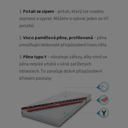
1.
Potah se zipem
- potah, který lze snadno
sejmout a vyprat. Můžete si vybrat jeden ze tří
potahů.
2.
Visco paměťová pěna, profilovaná
– pěna
umožňující dokonalé přizpůsobení tvaru těla.
3.
Pěna typu Y
– obsahuje zářezy, díky nimž se
pěna nejvíce ohýbá v silně zatížených
oblastech. To zaručuje dobré přizpůsobení
křivkám postavy.