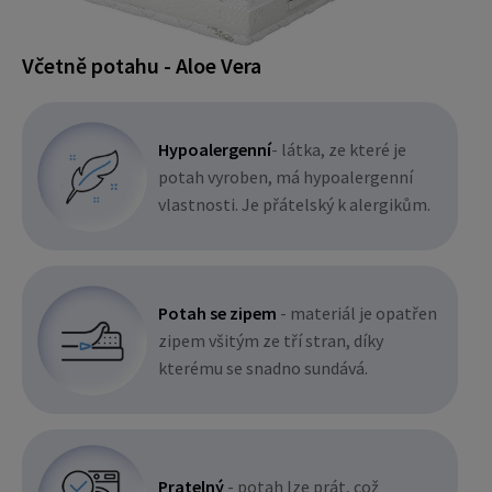
Včetně potahu - Aloe Vera
Hypoalergenní
- látka, ze které je
potah vyroben, má hypoalergenní
vlastnosti. Je přátelský k alergikům.
Potah se zipem
- materiál je opatřen
zipem všitým ze tří stran, díky
kterému se snadno sundává.
Pratelný
- potah lze prát, což