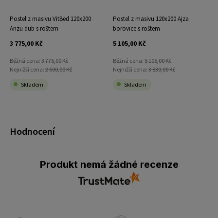
Postel z masivu VitBed 120x200
Postel z masivu 120x200 Ajza
Anzu dub s roštem
borovice s roštem
3 775,00 Kč
5 105,00 Kč
Běžná cena:
3 775,00 Kč
Běžná cena:
5 105,00 Kč
Nejnižší cena:
2 600,00 Kč
Nejnižší cena:
3 830,00 Kč
Skladem
Skladem
Hodnocení
Produkt nemá žádné recenze