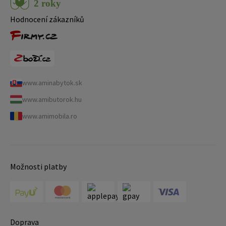
Hodnocení zákazníků
www.aminabytok.sk
www.amibutorok.hu
www.amimobila.ro
Možnosti platby
Doprava