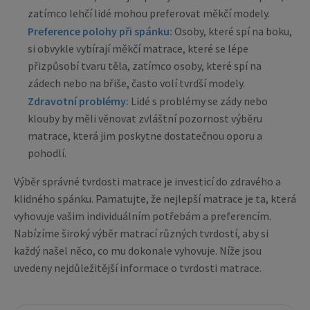
zatímco lehčí lidé mohou preferovat měkčí modely.
Preference polohy při spánku:
Osoby, které spí na boku,
si obvykle vybírají měkčí matrace, které se lépe
přizpůsobí tvaru těla, zatímco osoby, které spí na
zádech nebo na břiše, často volí tvrdší modely.
Zdravotní problémy:
Lidé s problémy se zády nebo
klouby by měli věnovat zvláštní pozornost výběru
matrace, která jim poskytne dostatečnou oporu a
pohodlí.
Výběr správné tvrdosti matrace je investicí do zdravého a
klidného spánku. Pamatujte, že nejlepší matrace je ta, která
vyhovuje vašim individuálním potřebám a preferencím.
Nabízíme široký výběr matrací různých tvrdostí, aby si
každý našel něco, co mu dokonale vyhovuje. Níže jsou
uvedeny nejdůležitější informace o tvrdosti matrace.