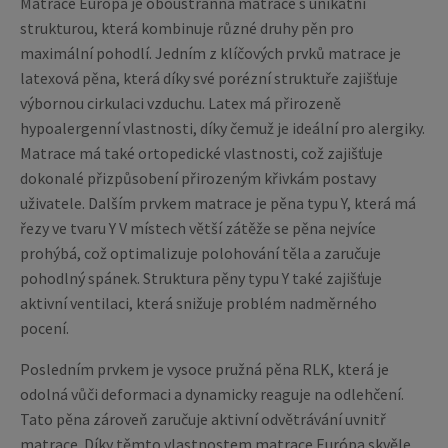
Matrace Európa je oboustranná matrace s unikátní
strukturou, která kombinuje různé druhy pěn pro
maximální pohodlí. Jedním z klíčových prvků matrace je
latexová pěna, která díky své porézní struktuře zajišťuje
výbornou cirkulaci vzduchu. Latex má přirozeně
hypoalergenní vlastnosti, díky čemuž je ideální pro alergiky.
Matrace má také ortopedické vlastnosti, což zajišťuje
dokonalé přizpůsobení přirozeným křivkám postavy
uživatele. Dalším prvkem matrace je pěna typu Y, která má
řezy ve tvaru Y V místech větší zátěže se pěna nejvíce
prohýbá, což optimalizuje polohování těla a zaručuje
pohodlný spánek. Struktura pěny typu Y také zajišťuje
aktivní ventilaci, která snižuje problém nadměrného
pocení.
Posledním prvkem je vysoce pružná pěna RLK, která je
odolná vůči deformaci a dynamicky reaguje na odlehčení.
Tato pěna zároveň zaručuje aktivní odvětrávání uvnitř
matrace. Díky těmto vlastnostem matrace Európa skvěle