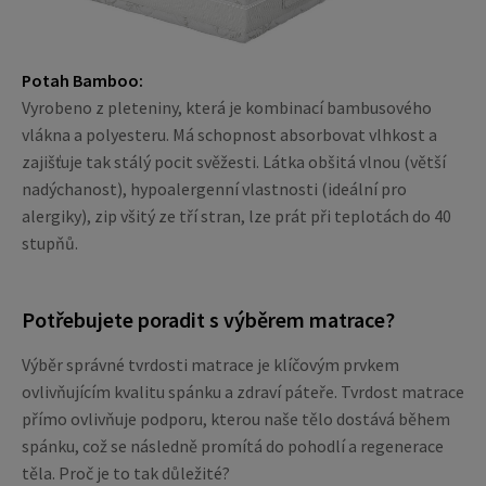
Potah Bamboo:
Vyrobeno z pleteniny, která je kombinací bambusového
vlákna a polyesteru. Má schopnost absorbovat vlhkost a
zajišťuje tak stálý pocit svěžesti. Látka obšitá vlnou (větší
nadýchanost), hypoalergenní vlastnosti (ideální pro
alergiky), zip všitý ze tří stran, lze prát při teplotách do 40
stupňů.
Potřebujete poradit s výběrem matrace?
Výběr správné tvrdosti matrace je klíčovým prvkem
ovlivňujícím kvalitu spánku a zdraví páteře. Tvrdost matrace
přímo ovlivňuje podporu, kterou naše tělo dostává během
spánku, což se následně promítá do pohodlí a regenerace
těla. Proč je to tak důležité?