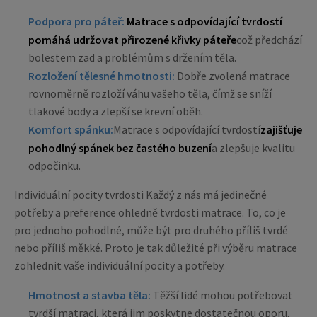
Podpora pro páteř:
Matrace s odpovídající tvrdostí
pomáhá udržovat přirozené křivky páteře
což předchází
bolestem zad a problémům s držením těla.
Rozložení tělesné hmotnosti:
Dobře zvolená matrace
rovnoměrně rozloží váhu vašeho těla, čímž se sníží
tlakové body a zlepší se krevní oběh.
Komfort spánku:
Matrace s odpovídající tvrdostí
zajišťuje
pohodlný spánek bez častého buzení
a zlepšuje kvalitu
odpočinku.
Individuální pocity tvrdosti Každý z nás má jedinečné
potřeby a preference ohledně tvrdosti matrace. To, co je
pro jednoho pohodlné, může být pro druhého příliš tvrdé
nebo příliš měkké. Proto je tak důležité při výběru matrace
zohlednit vaše individuální pocity a potřeby.
Hmotnost a stavba těla:
Těžší lidé mohou potřebovat
tvrdší matraci, která jim poskytne dostatečnou oporu,