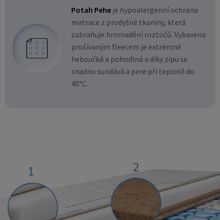
Potah Pehe
je hypoalergenní ochrana
matrace z prodyšné tkaniny, která
zabraňuje hromadění roztočů. Vybavena
prošívaným fleecem je extrémně
heboučká a pohodlná a díky zipu se
snadno sundává a pere při teplotě do
40°C.