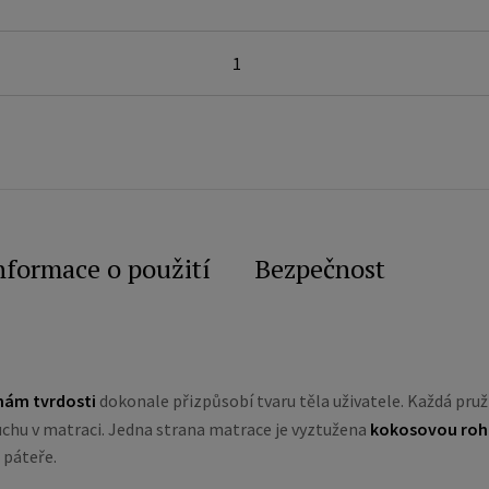
nformace o použití
Bezpečnost
nám tvrdosti
dokonale přizpůsobí tvaru těla uživatele. Každá pruž
duchu v matraci. Jedna strana matrace je vyztužena
kokosovou roh
 páteře.