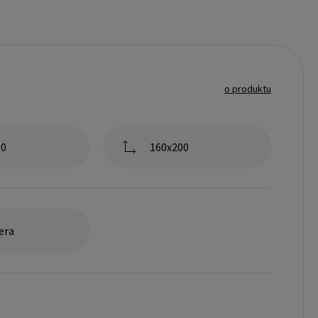
o produktu
00
160x200
era