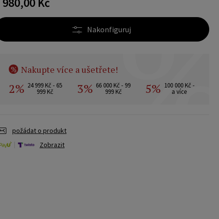
 980,00 Kč
Nakonfiguruj
Nakupte více a ušetřete!
%
2%
3%
5%
24 999 Kč - 65
66 000 Kč - 99
100 000 Kč -
999 Kč
999 Kč
a více
požádat o produkt
Zobrazit