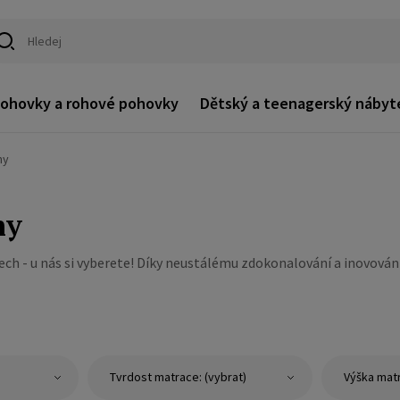
ohovky a rohové pohovky
Dětský a teenagerský nábyt
ny
ny
ech - u nás si vyberete! Díky neustálému zdokonalování a inovován
Tvrdost matrace: (vybrat)
Výška matr