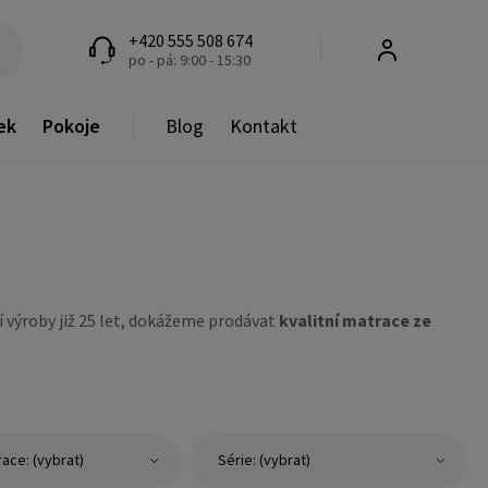
+420 555 508 674
po - pá: 9:00 - 15:30
ek
Pokoje
Blog
Kontakt
í výroby již 25 let, dokážeme prodávat
kvalitní matrace ze
ace: (vybrat)
Série: (vybrat)