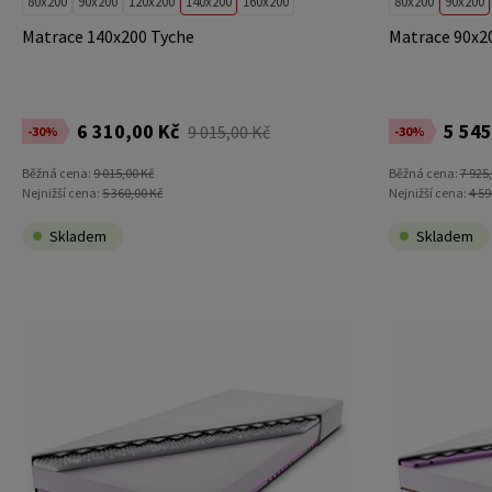
80x200
90x200
120x200
140x200
160x200
80x200
90x200
Matrace 140x200 Tyche
Matrace 90x2
6 310,00 Kč
5 545
9 015,00 Kč
-30%
-30%
Běžná cena:
9 015,00 Kč
Běžná cena:
7 925
Nejnižší cena:
5 360,00 Kč
Nejnižší cena:
4 59
Skladem
Skladem