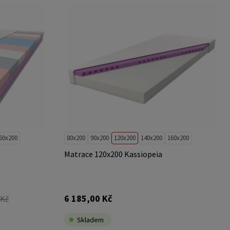
60x200
80x200
90x200
120x200
140x200
160x200
Matrace 120x200 Kassiopeia
6 185,00 Kč
 Kč
Skladem