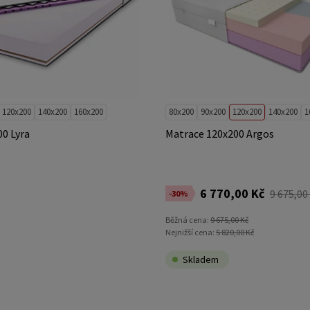
120x200
140x200
160x200
80x200
90x200
120x200
140x200
1
0 Lyra
Matrace 120x200 Argos
6 770,00 Kč
9 675,00
-30%
Běžná cena:
9 675,00 Kč
Nejnižší cena:
5 820,00 Kč
Skladem