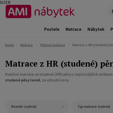
SIZER
Postele
Matrace
Nábytek
P
Domů
/
Matrace
/
Pěnové matrace
/
Matrace z HR (studené) pě
Matrace z HR (studené) pě
Kvalitní matrace ze studené (HR) pěny v nejrůznějších velikost
studené pěny levně
, za výhodní ceny.
Rozměr: (vybrat)
Typ matrace: (vybrat)