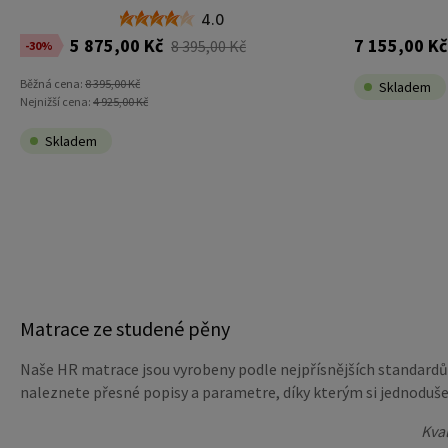
4.0
5 875,00 Kč
7 155,00 Kč
8 395,00 Kč
-30%
Běžná cena:
8 395,00 Kč
Skladem
Nejnižší cena:
4 925,00 Kč
Skladem
Matrace ze studené pěny
Naše HR matrace jsou vyrobeny podle nejpřísnějších standardů. 
naleznete přesné popisy a parametre, díky kterým si jednoduše
Kval