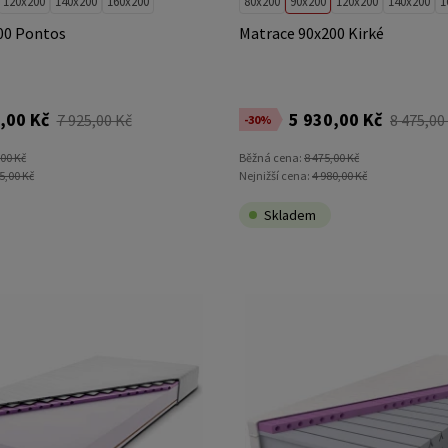
120x200
140x200
160x200
80x200
90x200
120x200
140x200
1
00 Pontos
Matrace 90x200 Kirké
,00 Kč
5 930,00 Kč
7 925,00 Kč
8 475,00
-30%
,00 Kč
Běžná cena:
8 475,00 Kč
5,00 Kč
Nejnižší cena:
4 980,00 Kč
Skladem