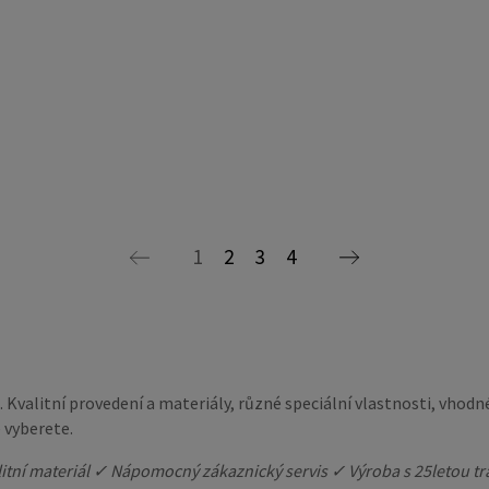
1
2
3
4
Kvalitní provedení a materiály, různé speciální vlastnosti, vhodn
 vyberete.
itní materiál ✓ Nápomocný zákaznický servis ✓ Výroba s 25letou tr