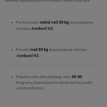
uvedeny nejdůležitější informace o tvrdosti matrace.
méně než 80 kg
Pro hmotnost
doporučujeme
tvrdostí H2
matrace s
.
nad 80 kg
Pro váhy
doporučujeme matrace
tvrdostí H3
s
.
80-90
Pokud se vaše váha pohybuje mezi
kilogramy, doporučujeme vybrat matraci podle
vašich preferencí.