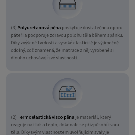
(3)
Polyuretanová pěna
poskytuje dostatečnou oporu
páteři a podporuje zdravou polohu těla během spánku.
Díky zvýšené tvrdosti a vysoké elasticitě je výjimečně
odolný, což znamená, že matrace z něj vyrobené si
dlouho uchovávají své vlastnosti.
(2)
Termoelastická visco pěna
je materiál, který
reaguje na tlak a teplo, dokonale se přizpůsobí tvaru
těla. Díky svým vlastnostem uvolňujícím svaly je