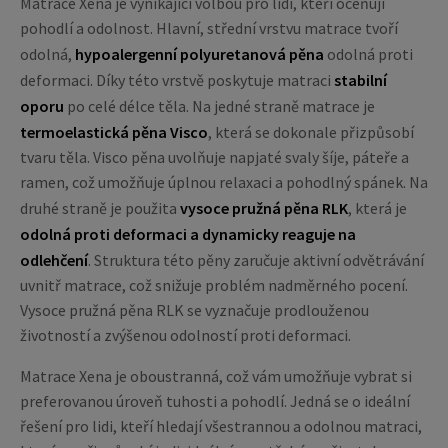
Matrace Xena je vynikající volbou pro lidi, kteří oceňují
pohodlí a odolnost. Hlavní, střední vrstvu matrace tvoří
odolná,
hypoalergenní polyuretanová pěna
odolná proti
deformaci. Díky této vrstvě poskytuje matraci
stabilní
oporu
po celé délce těla. Na jedné straně matrace je
termoelastická pěna Visco
, která se dokonale přizpůsobí
tvaru těla. Visco pěna uvolňuje napjaté svaly šíje, páteře a
ramen, což umožňuje úplnou relaxaci a pohodlný spánek. Na
druhé straně je použita
vysoce pružná pěna RLK
, která je
odolná proti deformaci a dynamicky reaguje na
odlehčení
. Struktura této pěny zaručuje aktivní odvětrávání
uvnitř matrace, což snižuje problém nadměrného pocení.
Vysoce pružná pěna RLK se vyznačuje prodlouženou
životností a zvýšenou odolností proti deformaci.
Matrace Xena je oboustranná, což vám umožňuje vybrat si
preferovanou úroveň tuhosti a pohodlí. Jedná se o ideální
řešení pro lidi, kteří hledají všestrannou a odolnou matraci,