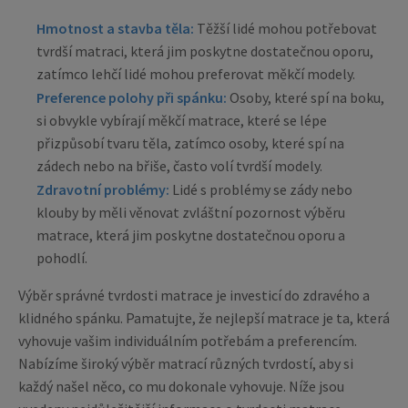
Hmotnost a stavba těla:
Těžší lidé mohou potřebovat
tvrdší matraci, která jim poskytne dostatečnou oporu,
zatímco lehčí lidé mohou preferovat měkčí modely.
Preference polohy při spánku:
Osoby, které spí na boku,
si obvykle vybírají měkčí matrace, které se lépe
přizpůsobí tvaru těla, zatímco osoby, které spí na
zádech nebo na břiše, často volí tvrdší modely.
Zdravotní problémy:
Lidé s problémy se zády nebo
klouby by měli věnovat zvláštní pozornost výběru
matrace, která jim poskytne dostatečnou oporu a
pohodlí.
Výběr správné tvrdosti matrace je investicí do zdravého a
klidného spánku. Pamatujte, že nejlepší matrace je ta, která
vyhovuje vašim individuálním potřebám a preferencím.
Nabízíme široký výběr matrací různých tvrdostí, aby si
každý našel něco, co mu dokonale vyhovuje. Níže jsou