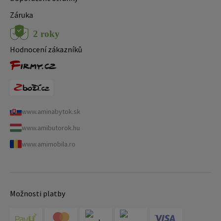
Záruka
Hodnocení zákazníků
www.aminabytok.sk
www.amibutorok.hu
www.amimobila.ro
Možnosti platby