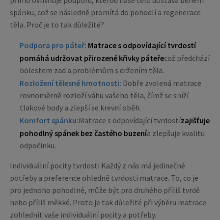
přímo ovlivňuje podporu, kterou naše tělo dostává během
spánku, což se následně promítá do pohodlí a regenerace
těla. Proč je to tak důležité?
Podpora pro páteř:
Matrace s odpovídající tvrdostí
pomáhá udržovat přirozené křivky páteře
což předchází
bolestem zad a problémům s držením těla.
Rozložení tělesné hmotnosti:
Dobře zvolená matrace
rovnoměrně rozloží váhu vašeho těla, čímž se sníží
tlakové body a zlepší se krevní oběh.
Komfort spánku:
Matrace s odpovídající tvrdostí
zajišťuje
pohodlný spánek bez častého buzení
a zlepšuje kvalitu
odpočinku.
Individuální pocity tvrdosti Každý z nás má jedinečné
potřeby a preference ohledně tvrdosti matrace. To, co je
pro jednoho pohodlné, může být pro druhého příliš tvrdé
nebo příliš měkké. Proto je tak důležité při výběru matrace
zohlednit vaše individuální pocity a potřeby.