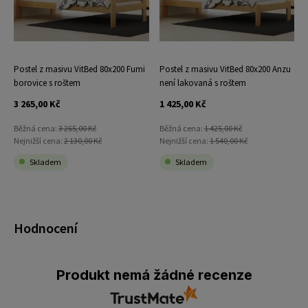
Postel z masivu VitBed 80x200 Fumi
Postel z masivu VitBed 80x200 Anzu
borovice s roštem
není lakovaná s roštem
3 265,00 Kč
1 425,00 Kč
Běžná cena:
3 265,00 Kč
Běžná cena:
1 425,00 Kč
Nejnižší cena:
2 130,00 Kč
Nejnižší cena:
1 540,00 Kč
Skladem
Skladem
Hodnocení
Produkt nemá žádné recenze