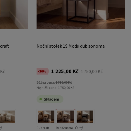
craft
Noční stolek 1S Modu dub sonoma
1 225,00 Kč
 Kč
1 750,00 Kč
-30%
Běžná cena:
1 750,00 Kč
Nejnižší cena:
1 750,00 Kč
Skladem
lý
Dub craft
Dub Sonoma
Černý