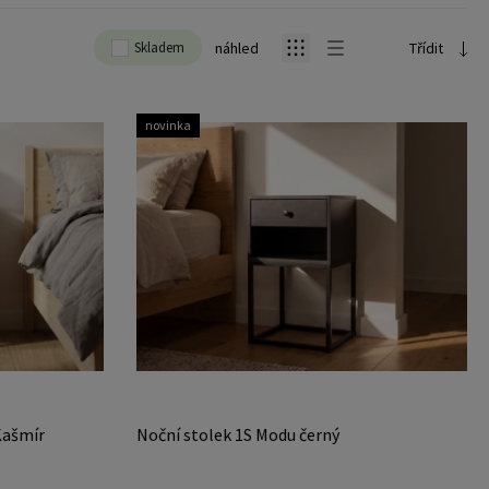
Skladem
náhled
Třídit
novinka
Kašmír
Noční stolek 1S Modu černý