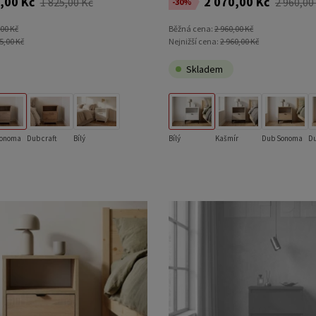
,00 Kč
2 070,00 Kč
1 825,00 Kč
2 960,00
-30%
,00 Kč
Běžná cena:
2 960,00 Kč
5,00 Kč
Nejnižší cena:
2 960,00 Kč
Skladem
Sonoma
Dub craft
Bílý
Bílý
Kašmír
Dub Sonoma
Du