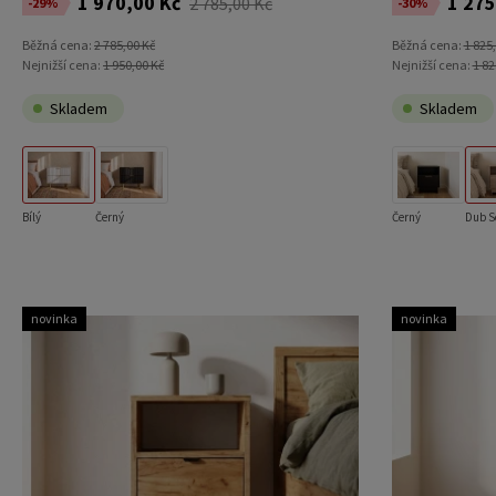
1 970,00 Kč
1 275
2 785,00 Kč
-29%
-30%
Běžná cena:
2 785,00 Kč
Běžná cena:
1 825
Nejnižší cena:
1 950,00 Kč
Nejnižší cena:
1 82
Skladem
Skladem
Bílý
Černý
Černý
Dub 
novinka
novinka