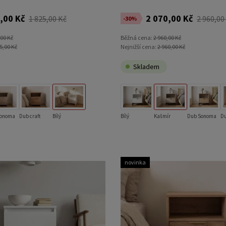
,00 Kč
2 070,00 Kč
1 825,00 Kč
2 960,00
-30%
,00 Kč
Běžná cena:
2 960,00 Kč
5,00 Kč
Nejnižší cena:
2 960,00 Kč
Skladem
Sonoma
Dub craft
Bílý
Bílý
Kašmír
Dub Sonoma
Du
novinka