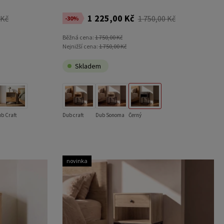
1 225,00 Kč
 Kč
1 750,00 Kč
-30%
Běžná cena:
1 750,00 Kč
Nejnižší cena:
1 750,00 Kč
Skladem
b Craft
Dub craft
Dub Sonoma
Černý
novinka