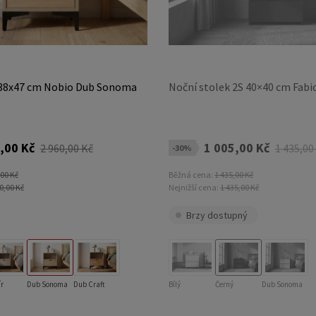
 38x47 cm Nobio Dub Sonoma
Noční stolek 2S 40×40 cm Fabi
,00 Kč
1 005,00 Kč
2 960,00 Kč
1 435,00
-30%
,00 Kč
Běžná cena:
1 435,00 Kč
0,00 Kč
Nejnižší cena:
1 435,00 Kč
Brzy dostupný
r
Dub Sonoma
Dub Craft
Bílý
Černý
Dub Sonoma