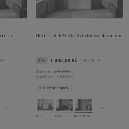
o černý
Noční stolek 2S 40×40 cm Fabio dub sonoma
1 005,00 Kč
 Kč
1 435,00 Kč
-30%
Běžná cena:
1 435,00 Kč
Nejnižší cena:
1 435,00 Kč
Brzy dostupný
2
2
Bílý
Černý
Dub Sonoma