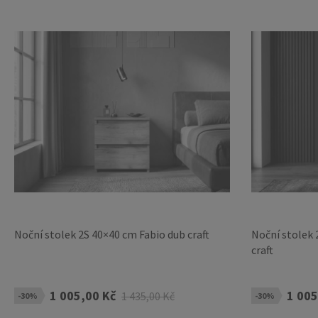
Noční stolek 2S 40×40 cm Fabio dub craft
Noční stolek 
craft
1 005,00 Kč
1 005
1 435,00 Kč
-30%
-30%