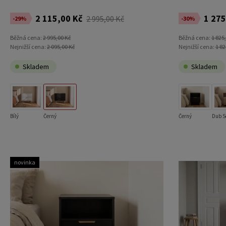
2 115,00 Kč
1 275
2 995,00 Kč
-29%
-30%
Běžná cena:
2 995,00 Kč
Běžná cena:
1 825
Nejnižší cena:
2 095,00 Kč
Nejnižší cena:
1 82
Skladem
Skladem
Bílý
Černý
Černý
Dub 
novinka