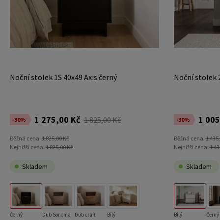
Noční stolek 1S 40x49 Axis černý
Noční stolek 
1 275,00 Kč
1 005
1 825,00 Kč
-30%
-30%
Běžná cena:
1 825,00 Kč
Běžná cena:
1 435
Nejnižší cena:
1 825,00 Kč
Nejnižší cena:
1 43
Skladem
Skladem
Černý
Dub Sonoma
Dub craft
Bílý
Bílý
Černý