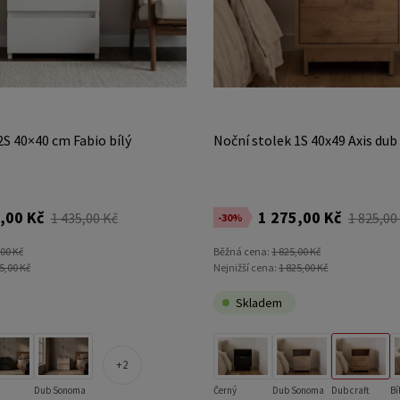
2S 40×40 cm Fabio bílý
Noční stolek 1S 40x49 Axis dub 
,00 Kč
1 275,00 Kč
1 435,00 Kč
1 825,00
-30%
,00 Kč
Běžná cena:
1 825,00 Kč
5,00 Kč
Nejnižší cena:
1 825,00 Kč
Skladem
2
Dub Sonoma
Černý
Dub Sonoma
Dub craft
Bí