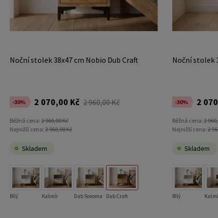
Noční stolek 38x47 cm Nobio Dub Craft
Noční stolek
2 070,00 Kč
2 070
2 960,00 Kč
-30%
-30%
Běžná cena:
2 960,00 Kč
Běžná cena:
2 960
Nejnižší cena:
2 960,00 Kč
Nejnižší cena:
2 96
Skladem
Skladem
Bílý
Kašmír
Dub Sonoma
Dub Craft
Bílý
Kašmí