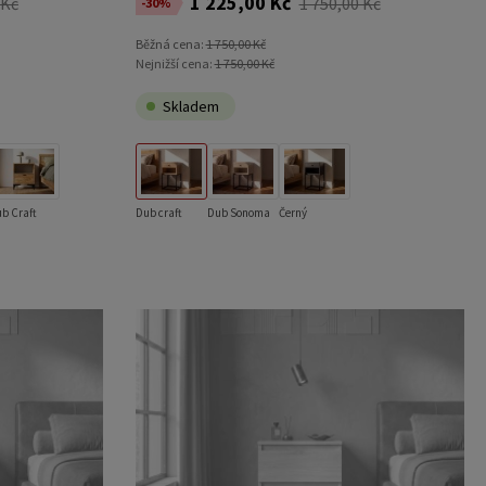
1 225,00 Kč
 Kč
1 750,00 Kč
-30%
Běžná cena:
1 750,00 Kč
Nejnižší cena:
1 750,00 Kč
Skladem
b Craft
Dub craft
Dub Sonoma
Černý