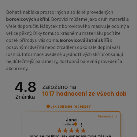
Bohatá nabídka prostorných a solidně provedených
borovicových skříní
. Borovici můžeme jako druh materiálu
vřele doporučit. Nábytek z borovicového masivu je odolný a
velice pěkný. Díky tomuto krásnému materiálu pocítíte
dotek přírody u vás doma.
Borovicová šatní skříň
s
posuvnými dveřmi nebo zrcadlem dokonale doplní vaši
ložnici. Informace uvedené u jednotlivých skříní obsahují
nejdůležitější parametry, dostupná barevná provedení a
akční ceny.
4.8
Založeno na
1017
hodnocení
ze všech dob
Známka
Jak sbíráme recenze?
Propagovaná
Jana
ověřené
Moc se mi líbilo, jak vypadala moje zásilka.