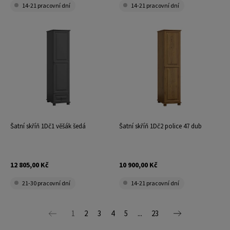
14-21 pracovní dní
14-21 pracovní dní
Šatní skříň 1Dč1 věšák šedá
Šatní skříň 1Dč2 police 47 dub
12 805,00 Kč
10 900,00 Kč
21-30 pracovní dní
14-21 pracovní dní
1
2
3
4
5
...
23