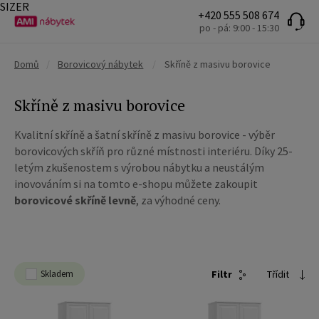
SIZER
+420 555 508 674
po - pá: 9:00 - 15:30
Domů
/
Borovicový nábytek
/
Skříně z masivu borovice
Skříně z masivu borovice
Kvalitní skříně a šatní skříně z masivu borovice - výběr
borovicových skříň pro různé místnosti interiéru. Díky 25-
letým zkušenostem s výrobou nábytku a neustálým
inovováním si na tomto e-shopu můžete zakoupit
borovicové
skříně
levně
, za výhodné ceny.
Skladem
Filtr
Třídit