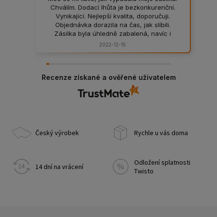
Chválím. Dodací lhůta je bezkonkurenční.
Vynikající. Nejlepší kvalita, doporučuji.
Objednávka dorazila na čas, jak slíbili.
Zásilka byla úhledně zabalená, navíc i
bezpečně zajištěná. Pravidelně u nich rád
2022-12-15
nakupuji, skvělý obchod. Pro vyřešení
problému stačil jediný telefonát.
Recenze získané a ověřené uživatelem
Český výrobek
Rychle u vás doma
Odložení splatnosti
14 dní na vrácení
Twisto