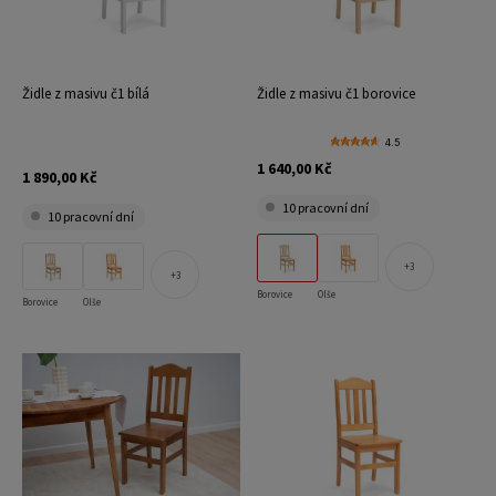
Židle z masivu č1 bílá
Židle z masivu č1 borovice
4.5
1 640,00 Kč
1 890,00 Kč
10 pracovní dní
10 pracovní dní
3
3
Borovice
Olše
Borovice
Olše