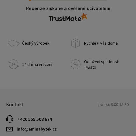
výrobků, žádné padělky. Doporučuji.
Recenze získané a ověřené uživatelem
Český výrobek
Rychle u vás doma
Odložení splatnosti
14 dní na vrácení
Twisto
Kontakt
po-pá: 9:00-15:30
+420 555 508 674
info@aminabytek.cz