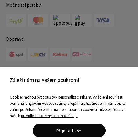
Možnosti platby
Doprava
Certifikáty
Záleží nám na Vašem soukromí
Cookies mohou být použity k personalizaci reklam. Vyjádření souhlasu
pomáhá fungování webové stránky a lepšímu přizpůsobení naší nabídky
vašim potřebám. Více informací o souborech cookie si můžete přečíst v
našich
pravidlech ochrany osobních údajů
.
Copyright © 2025 Ami Nábytek - Všechna práva vyhrazena
Přijmout vše
Shoper Premium