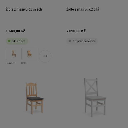
Židle z masivu č1 ořech
Židle z masivu č2 bílá
1 640,00 Kč
2 090,00 Kč
Skladem
10 pracovní dní
3
Borovice
Olše