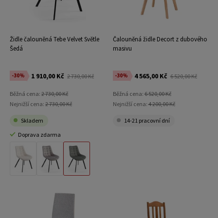
Židle čalouněná Tebe Velvet Světle
Čalouněná židle Decort z dubového
Šedá
masivu
1 910,00 Kč
4 565,00 Kč
-30%
-30%
2 730,00 Kč
6 520,00 Kč
Běžná cena:
2 730,00 Kč
Běžná cena:
6 520,00 Kč
Nejnižší cena:
2 730,00 Kč
Nejnižší cena:
4 200,00 Kč
Skladem
14-21 pracovní dní
Doprava zdarma
Materiál Béžový Velvet
Materiál Stříbrný Velvet
Materiál Světle Šedá Velvet