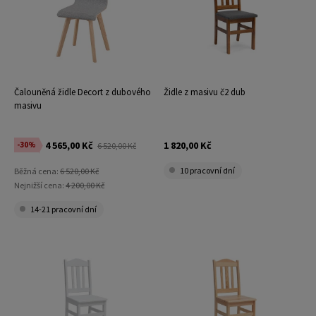
Čalouněná židle Decort z dubového
Židle z masivu č2 dub
masivu
4 565,00 Kč
1 820,00 Kč
-30%
6 520,00 Kč
10 pracovní dní
Běžná cena:
6 520,00 Kč
Nejnižší cena:
4 200,00 Kč
14-21 pracovní dní