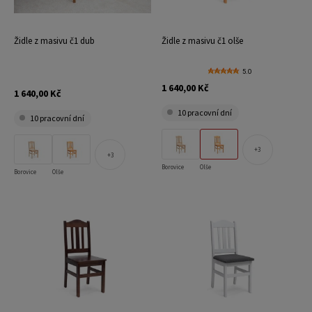
Židle z masivu č1 dub
Židle z masivu č1 olše
5.0
1 640,00 Kč
1 640,00 Kč
10 pracovní dní
10 pracovní dní
3
3
Borovice
Olše
Borovice
Olše