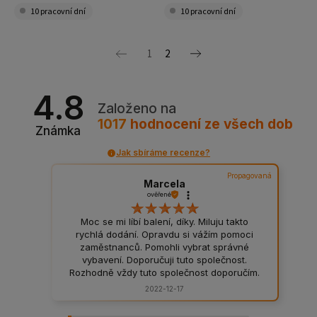
10 pracovní dní
10 pracovní dní
1
2
4.8
Založeno na
1017
hodnocení
ze všech dob
Známka
Jak sbíráme recenze?
Propagovaná
Marcela
ověřené
Moc se mi líbí balení, díky. Miluju takto
rychlá dodání. Opravdu si vážím pomoci
zaměstnanců. Pomohli vybrat správné
vybavení. Doporučuji tuto společnost.
Rozhodně vždy tuto společnost doporučím.
Pevná a bezpečná balení, rozhodně
2022-12-17
doporučuji. Balíček mi byl doručen bez
větších prodlev. Fenomenální kvalita